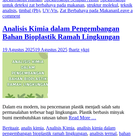
untuk deteksi zat berbahaya pada makanan
,
struktur molekul
,
teknik
analisis
,
timbal (Pb)
,
UV-Vis
,
Zat Berbahaya pada Makanan
Leave a
comment
Analisis Kimia dalam Pengembangan
Bahan Bioplastik Ramah Lingkungan
19 Agustus 2025
19 Agustus 2025
fhariz ykpi
Dalam era modern, isu pencemaran plastik menjadi salah satu
permasalahan terbesar bagi lingkungan. Plastik berbasis minyak
bumi membutuhkan ratusan tahun
Read More …
Berita
air
,
analis kimia
,
Analisis Kimia
,
analisis kimia dalam
pengembangan bioplastik ramah lingkungan
,
analisis termal
,
bahan