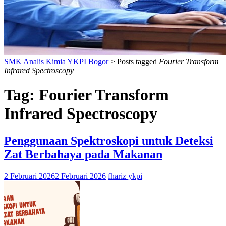
SMK Analis Kimia YKPI Bogor
>
Posts tagged
Fourier Transform
Infrared Spectroscopy
Tag:
Fourier Transform
Infrared Spectroscopy
Penggunaan Spektroskopi untuk Deteksi
Zat Berbahaya pada Makanan
2 Februari 2026
2 Februari 2026
fhariz ykpi