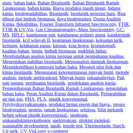
alam
,
bahan baku
,
Bahan Bioplastik
,
Bahan Bioplastik Ramah
Lingkungan
,
bahan kimia
,
Biaya produksi masih tinggi
,
bidang
kimia
,
biodegradabilitas
,
Bioplastik
,
bioplastik generasi baru
,
Bisa
dibuat dari limbah biomassa
,
daya biodegradasi
,
Dunia Analisis
Kimia
,
fleksibilitas
,
Fourier Transform Infrared Spectroscopy
,
FTIR
,
FTIR & UV-Vis
,
Gas Chromatography–Mass Spectrometry
,
GC-
MS
,
HPLC
,
kandungan pati
,
kandungan polimer alami
,
karakteristik
bioplastik
,
kcd wilayah II
,
keamanan lingkungan
,
kekuatan tarik
,
kentang
,
ketahanan panas
,
kitosan
,
kota bogor
,
kromatografi
,
kualitas bahan
,
lignin
,
limbah biomassa
,
makhluk hidup
,
Membutuhkan analisis kimia lanjutan untuk peningkatan kualitas
,
Menentukan stabilitas bioplastik
,
Menganalisis dampak lingkungan
,
Mengidentifikasi komposisi bahan baku
,
Menguji sifat fisik dan
kimia bioplastik
,
Mengurangi ketergantungan minyak bumi
,
metode
analisis
,
metode spektroskopi
,
Minyak bumi
,
oskaanalisykpi
,
Pati
,
pati jagung
,
pembuatan bioplastik
,
pendekatan analisis kimia
,
Pengembangan Bahan Bioplastik Ramah Lingkungan
,
pengolahan
bahan baku
,
Peran Analisis Kimia dalam Bioplastik
,
Permeabilitas
air dan gas
,
PHA
,
PLA
,
plastik konvensional
,
Polyhydroxyalkanoates
,
produksi hemat energi dan biaya.
,
proses
biodegradasi
,
protein
,
ramah lingkungan
,
selulosa
,
Sifat mekanik
belum sekuat plastik konvensional.
,
singkong
,
smkanaliskimiaykpibogor
,
spektroskopi
,
struktur molekul
,
sustainable development
,
tanah
,
tensile test
,
Thermoplastic Starch
,
Uji tarik
,
UV-Vis
Leave a comment