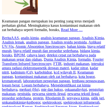
Keamanan pangan merupakan isu penting yang terus menjadi
perhatian global. Meningkatnya kasus kontaminasi makanan oleh
zat berbahaya seperti formalin, boraks,
Read More …
Berita
AAS
,
analis kimia
,
analisis keamanan pangan
,
Analisis Kimia
,
Analisis lemak
,
analisis pangan
,
Analisis residu pestisida
,
Aplikasi
UV-Vis
,
Atomic Absorption Spectroscopy
,
bahan kimia
,
biaya relatif
murah
,
biaya relatif murah dan prosedur sederhana
,
bidang kimia
,
boraks
,
BPOM
,
cahaya laser
,
deteksi cepat zat berbahaya pada
makanan segar dan olahan
,
Dunia Analisis Kimia
,
formalin
,
Fourier
Transform Infrared Spectroscopy
,
FTIR
,
industri makanan
,
interaksi
antara radiasi elektromagnetik dengan materi
,
kadar nitrat
,
kadar
nitrit
,
kadmium (Cd)
,
karbohidrat
,
kcd wilayah II
,
Keamanan
pangan
,
kontaminasi makanan oleh zat berbahaya
,
kota bogor
,
kromatografi
,
laboratorium pengujian pangan
,
lembaga pengawasan
,
logam berat
,
Logam berbahaya
,
Mengidentifikasi zat kimia
berbahaya
,
merkuri (Hg)
,
mie dan bakso
,
oskaanalisykpi
,
pengujian
makanan
,
pestisida
,
pewarna sintetis ilegal
,
pewarna tekstil ilegal
,
prosedur sederhana
,
protein
,
Rhodamin B
,
senyawa kimia
,
sidik jari
,
smkanaliskimiaykpibogor
,
spektroskopi
,
spektroskopi inframerah
,
spektroskopi Raman
,
Spektroskopi Serapan Atom
,
Spektroskopi