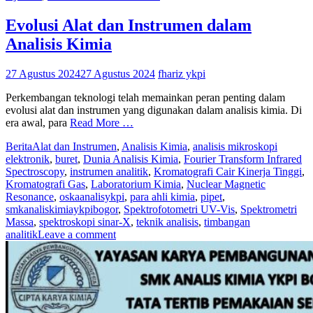
Evolusi Alat dan Instrumen dalam
Analisis Kimia
27 Agustus 2024
27 Agustus 2024
fhariz ykpi
Perkembangan teknologi telah memainkan peran penting dalam
evolusi alat dan instrumen yang digunakan dalam analisis kimia. Di
era awal, para
Read More …
Berita
Alat dan Instrumen
,
Analisis Kimia
,
analisis mikroskopi
elektronik
,
buret
,
Dunia Analisis Kimia
,
Fourier Transform Infrared
Spectroscopy
,
instrumen analitik
,
Kromatografi Cair Kinerja Tinggi
,
Kromatografi Gas
,
Laboratorium Kimia
,
Nuclear Magnetic
Resonance
,
oskaanalisykpi
,
para ahli kimia
,
pipet
,
smkanaliskimiaykpibogor
,
Spektrofotometri UV-Vis
,
Spektrometri
Massa
,
spektroskopi sinar-X
,
teknik analisis
,
timbangan
analitik
Leave a comment