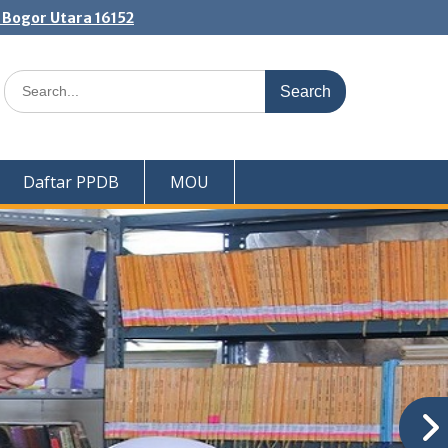
. Bogor Utara 16152
Search
for:
Daftar PPDB
MOU