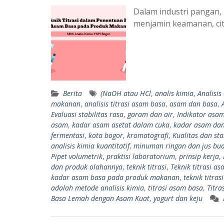
Dalam industri pangan
menjamin keamanan, ci
Berita
(NaOH atau HCl
,
analis kimia
,
Analisi
makanan
,
analisis titrasi asam basa
,
asam dan basa
,
Evaluasi stabilitas rasa
,
garam dan air
,
Indikator asa
asam
,
kadar asam asetat dalam cuka
,
kadar asam dan
fermentasi
,
kota bogor
,
kromatografi
,
Kualitas dan sta
analisis kimia kuantitatif
,
minuman ringan dan jus bu
Pipet volumetrik
,
praktisi laboratorium
,
prinsip kerja
,
dan produk olahannya
,
teknik titrasi
,
Teknik titrasi a
kadar asam basa pada produk makanan
,
teknik titra
adalah metode analisis kimia
,
titrasi asam basa
,
Titra
Basa Lemah dengan Asam Kuat
,
yogurt dan keju