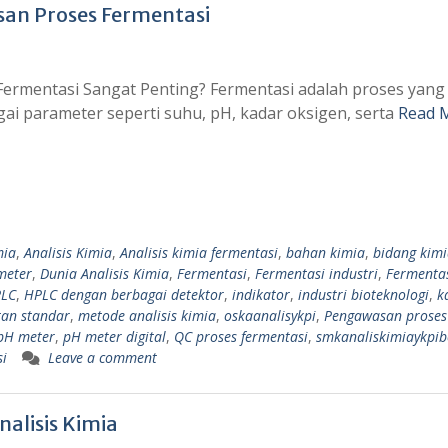
san Proses Fermentasi
rmentasi Sangat Penting? Fermentasi adalah proses yang
gai parameter seperti suhu, pH, kadar oksigen, serta
Read 
mia
,
Analisis Kimia
,
Analisis kimia fermentasi
,
bahan kimia
,
bidang kim
meter
,
Dunia Analisis Kimia
,
Fermentasi
,
Fermentasi industri
,
Fermenta
LC
,
HPLC dengan berbagai detektor
,
indikator
,
industri bioteknologi
,
k
tan standar
,
metode analisis kimia
,
oskaanalisykpi
,
Pengawasan proses
pH meter
,
pH meter digital
,
QC proses fermentasi
,
smkanaliskimiaykpi
si
Leave a comment
alisis Kimia