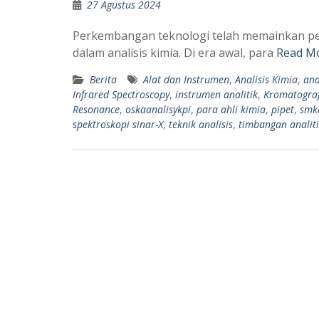
27 Agustus 2024
Perkembangan teknologi telah memainkan per
dalam analisis kimia. Di era awal, para
Read M
Berita
Alat dan Instrumen
,
Analisis Kimia
,
ana
Infrared Spectroscopy
,
instrumen analitik
,
Kromatografi
Resonance
,
oskaanalisykpi
,
para ahli kimia
,
pipet
,
smk
spektroskopi sinar-X
,
teknik analisis
,
timbangan analit