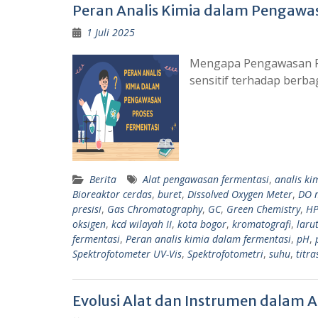
Peran Analis Kimia dalam Pengawa
1 Juli 2025
Mengapa Pengawasan Fe
sensitif terhadap berba
Berita
Alat pengawasan fermentasi
,
analis ki
Bioreaktor cerdas
,
buret
,
Dissolved Oxygen Meter
,
DO 
presisi
,
Gas Chromatography
,
GC
,
Green Chemistry
,
HP
oksigen
,
kcd wilayah II
,
kota bogor
,
kromatografi
,
laru
fermentasi
,
Peran analis kimia dalam fermentasi
,
pH
,
Spektrofotometer UV-Vis
,
Spektrofotometri
,
suhu
,
titra
Evolusi Alat dan Instrumen dalam An