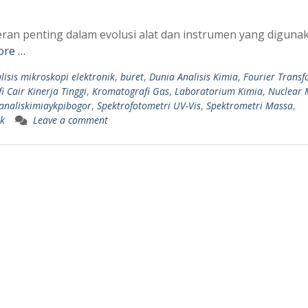
an penting dalam evolusi alat dan instrumen yang diguna
ore …
lisis mikroskopi elektronik
,
buret
,
Dunia Analisis Kimia
,
Fourier Trans
 Cair Kinerja Tinggi
,
Kromatografi Gas
,
Laboratorium Kimia
,
Nuclear 
analiskimiaykpibogor
,
Spektrofotometri UV-Vis
,
Spektrometri Massa
,
ik
Leave a comment