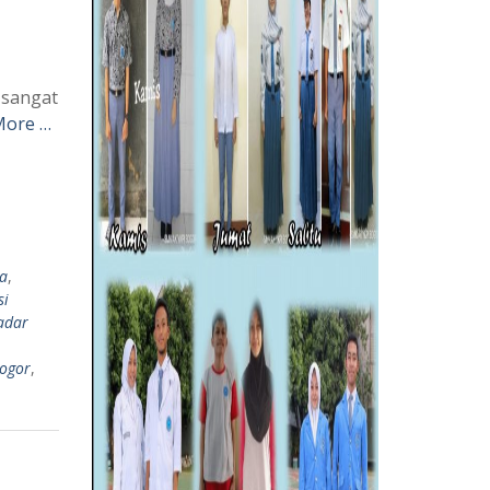
 sangat
More …
ia
,
si
adar
bogor
,