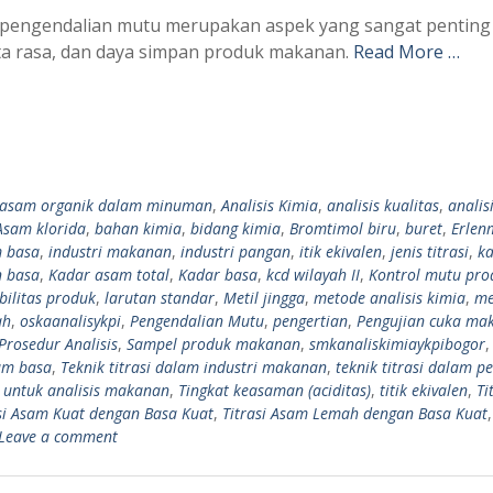
, pengendalian mutu merupakan aspek yang sangat penting
ta rasa, dan daya simpan produk makanan.
Read More …
s asam organik dalam minuman
,
Analisis Kimia
,
analisis kualitas
,
analis
Asam klorida
,
bahan kimia
,
bidang kimia
,
Bromtimol biru
,
buret
,
Erlen
m basa
,
industri makanan
,
industri pangan
,
itik ekivalen
,
jenis titrasi
,
k
 basa
,
Kadar asam total
,
Kadar basa
,
kcd wilayah II
,
Kontrol mutu pro
bilitas produk
,
larutan standar
,
Metil jingga
,
metode analisis kimia
,
me
ah
,
oskaanalisykpi
,
Pengendalian Mutu
,
pengertian
,
Pengujian cuka ma
Prosedur Analisis
,
Sampel produk makanan
,
smkanaliskimiaykpibogor
sam basa
,
Teknik titrasi dalam industri makanan
,
teknik titrasi dalam p
si untuk analisis makanan
,
Tingkat keasaman (aciditas)
,
titik ekivalen
,
Ti
si Asam Kuat dengan Basa Kuat
,
Titrasi Asam Lemah dengan Basa Kuat
Leave a comment