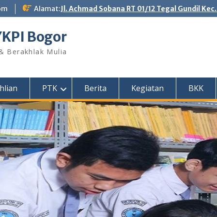
om
Alamat:
Jl. Achmad Sobana RT 01/12 Tegal Gundil Kec
YKPI Bogor
 & Berakhlak Mulia
hlian
PTK
Berita
Kegiatan
BKK