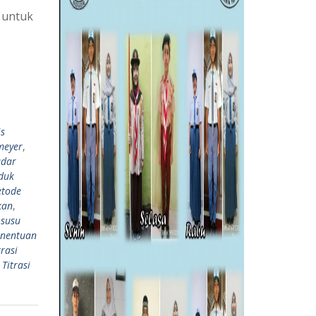
 untuk
is
meyer
,
adar
duk
tode
kan
,
,
susu
enentuan
trasi
,
Titrasi