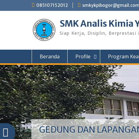
Skip
085107152012
smkykpibogor@gmail.co
to
content
SMK Analis Kimia 
Siap Kerja, Disiplin, Berprestasi
Beranda
Profile
Program Kea
GEDUNG DAN LAPANGA