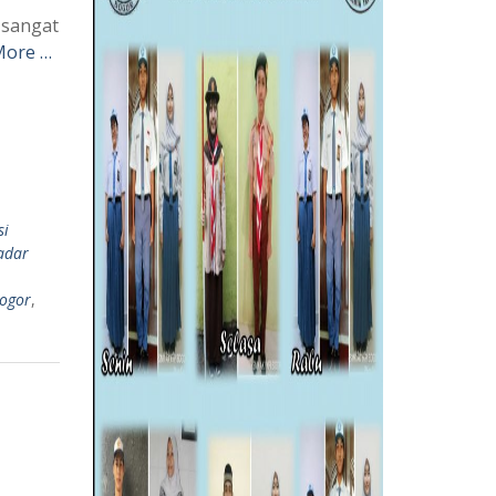
 sangat
More …
si
adar
bogor
,