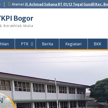
m
Alamat:
Jl. Achmad Sobana RT 01/12 Tegal Gundil Kec. B
YKPI Bogor
 & Berakhlak Mulia
hlian
PTK
Berita
Kegiatan
BKK
N