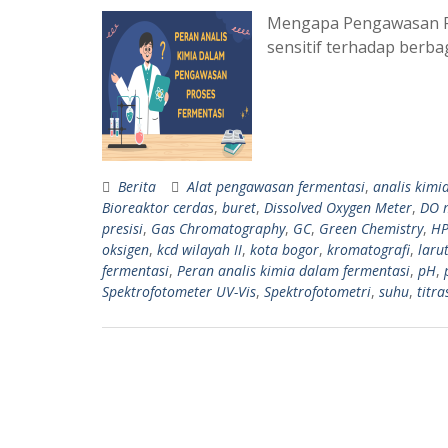
Mengapa Pengawasan Fe
sensitif terhadap berba
Berita
Alat pengawasan fermentasi
,
analis kimi
Bioreaktor cerdas
,
buret
,
Dissolved Oxygen Meter
,
DO 
presisi
,
Gas Chromatography
,
GC
,
Green Chemistry
,
HP
oksigen
,
kcd wilayah II
,
kota bogor
,
kromatografi
,
laru
fermentasi
,
Peran analis kimia dalam fermentasi
,
pH
,
Spektrofotometer UV-Vis
,
Spektrofotometri
,
suhu
,
titra