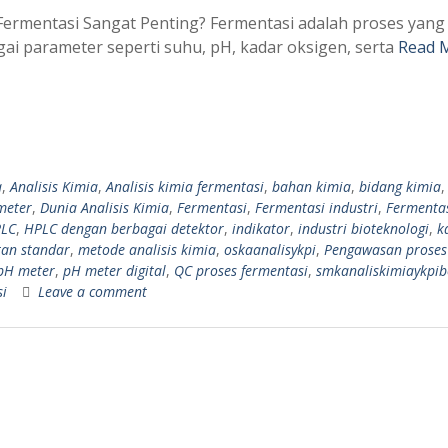
rmentasi Sangat Penting? Fermentasi adalah proses yang
gai parameter seperti suhu, pH, kadar oksigen, serta
Read 
a
,
Analisis Kimia
,
Analisis kimia fermentasi
,
bahan kimia
,
bidang kimia
,
meter
,
Dunia Analisis Kimia
,
Fermentasi
,
Fermentasi industri
,
Fermenta
LC
,
HPLC dengan berbagai detektor
,
indikator
,
industri bioteknologi
,
k
tan standar
,
metode analisis kimia
,
oskaanalisykpi
,
Pengawasan proses
pH meter
,
pH meter digital
,
QC proses fermentasi
,
smkanaliskimiaykpi
si
Leave a comment