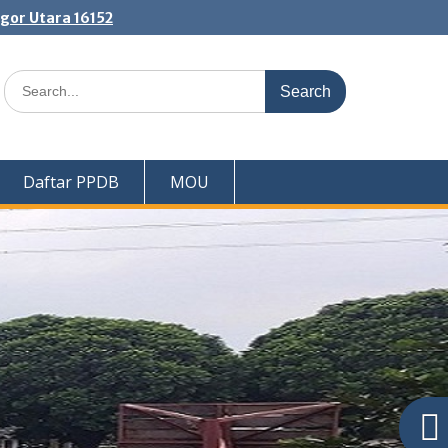
ogor Utara 16152
Search
for:
Daftar PPDB
MOU