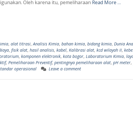
digunakan. Oleh karena itu, pemeliharaan
Read More …
kimia
,
alat titrasi
,
Analisis Kimia
,
bahan kimia
,
bidang kimia
,
Dunia Anal
Biaya
,
fisik alat
,
hasil analisis
,
kabel
,
Kalibrasi alat
,
kcd wilayah II
,
kebe
oratorium
,
komponen elektronik
,
kota bogor
,
Laboratorium Kimia
,
lay
tif
,
Pemeliharaan Preventif
,
pentingnya pemeliharaan alat
,
pH meter
,
standar operasional
Leave a comment