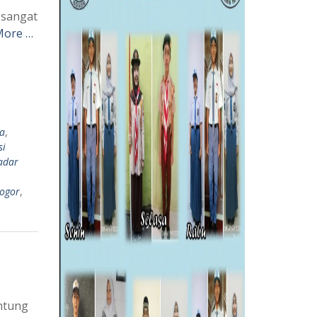
 sangat
More …
ia
,
si
adar
bogor
,
antung