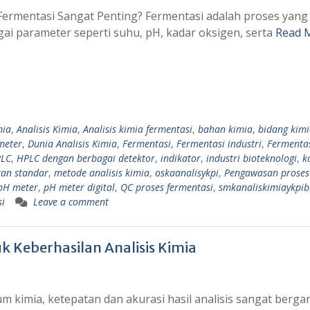
rmentasi Sangat Penting? Fermentasi adalah proses yang
gai parameter seperti suhu, pH, kadar oksigen, serta
Read 
mia
,
Analisis Kimia
,
Analisis kimia fermentasi
,
bahan kimia
,
bidang kim
meter
,
Dunia Analisis Kimia
,
Fermentasi
,
Fermentasi industri
,
Fermenta
LC
,
HPLC dengan berbagai detektor
,
indikator
,
industri bioteknologi
,
k
tan standar
,
metode analisis kimia
,
oskaanalisykpi
,
Pengawasan proses
pH meter
,
pH meter digital
,
QC proses fermentasi
,
smkanaliskimiaykpi
si
Leave a comment
 Keberhasilan Analisis Kimia
m kimia, ketepatan dan akurasi hasil analisis sangat berg