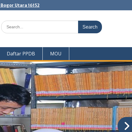
. Bogor Utara 16152
Search
for:
Daftar PPDB
MOU