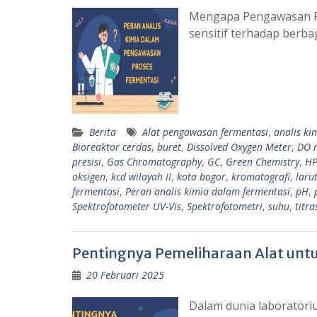
Mengapa Pengawasan Fe
sensitif terhadap berba
Berita
Alat pengawasan fermentasi
,
analis ki
Bioreaktor cerdas
,
buret
,
Dissolved Oxygen Meter
,
DO 
presisi
,
Gas Chromatography
,
GC
,
Green Chemistry
,
HP
oksigen
,
kcd wilayah II
,
kota bogor
,
kromatografi
,
laru
fermentasi
,
Peran analis kimia dalam fermentasi
,
pH
,
Spektrofotometer UV-Vis
,
Spektrofotometri
,
suhu
,
titra
Pentingnya Pemeliharaan Alat untuk
20 Februari 2025
Dalam dunia laboratoriu