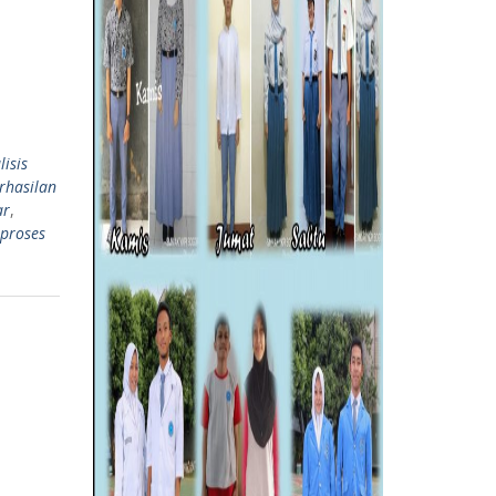
isis
rhasilan
ar
,
proses