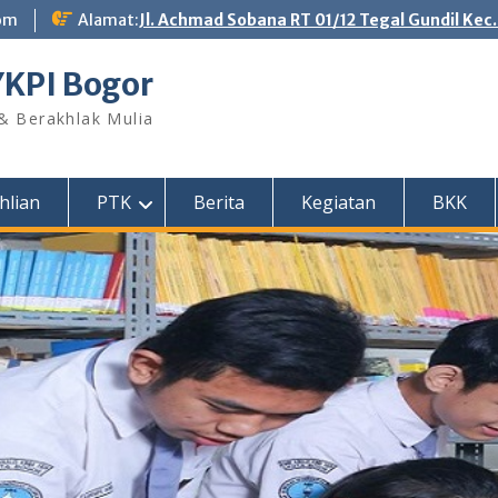
om
Alamat:
Jl. Achmad Sobana RT 01/12 Tegal Gundil Kec
YKPI Bogor
 & Berakhlak Mulia
hlian
PTK
Berita
Kegiatan
BKK