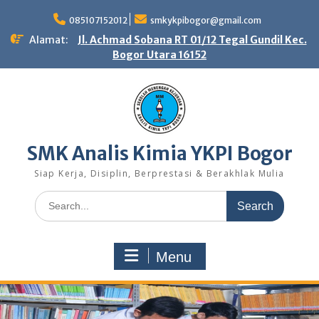
Skip
to
085107152012
smkykpibogor@gmail.com
content
Alamat:
Jl. Achmad Sobana RT 01/12 Tegal Gundil Kec.
Bogor Utara 16152
SMK Analis Kimia YKPI Bogor
Siap Kerja, Disiplin, Berprestasi & Berakhlak Mulia
Search
for:
Menu