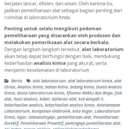
berjalan lancar, efisien, dan aman. Oleh karena itu,
jadikan pemeliharaan alat sebagai bagian penting dari
rutinitas di laboratorium Anda.
Penting untuk selalu mengikuti pedoman
pemeliharaan yang disarankan oleh produsen dan
melakukan pemeriksaan alat secara berkala.
Dengan langkah-langkah tersebut,
alat laboratorium
akan tetap dapat berfungsi dengan baik, mendukung
keberhasilan
analisis kimia
yang akurat, serta
menjamin keselamatan di laboratorium
Berita
alat laboratorium
,
alat laboratorium kimia
,
alat
titrasi
,
Analisis Kimia
,
bahan kimia
,
bidang kimia
,
Dunia Analisis
Kimia
,
dunia laboratorium kimia
,
Efisiensi Waktu dan Biaya
,
fisik
alat
,
hasil analisis
,
kabel
,
Kalibrasi alat
,
kcd wilayah II
,
keberhasilan analisis
,
keberhasilan analisis kimia
,
Keselamatan
Laboratorium
,
komponen elektronik
,
kota bogor
,
Laboratorium
Kimia
,
layar
,
oskaanalisykpi
,
pemeliharaan alat
,
Pemeliharaan
Korektif
,
Pemeliharaan Preventif
,
pentingnya pemeliharaan alat
,