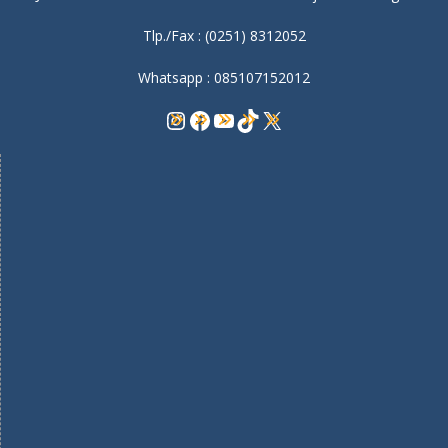
Tlp./Fax : (0251) 8312052
Whatsapp : 085107152012
Instagram
Facebook
YouTube
TikTok
X