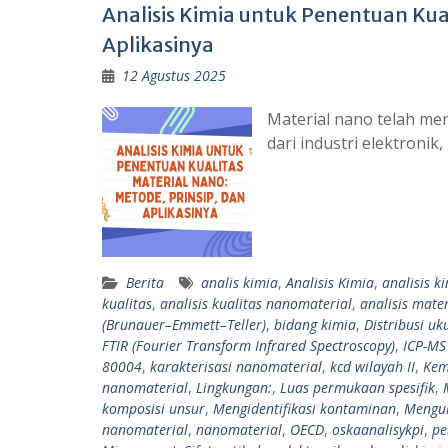
Analisis Kimia untuk Penentuan Kua
Aplikasinya
12 Agustus 2025
Material nano telah men
dari industri elektroni
Berita
analis kimia
,
Analisis Kimia
,
analisis k
kualitas
,
analisis kualitas nanomaterial
,
analisis mate
(Brunauer–Emmett–Teller)
,
bidang kimia
,
Distribusi uk
FTIR (Fourier Transform Infrared Spectroscopy)
,
ICP-MS
80004
,
karakterisasi nanomaterial
,
kcd wilayah II
,
Kem
nanomaterial
,
Lingkungan:
,
Luas permukaan spesifik
,
komposisi unsur
,
Mengidentifikasi kontaminan
,
Menguk
nanomaterial
,
nanomaterial
,
OECD
,
oskaanalisykpi
,
pe