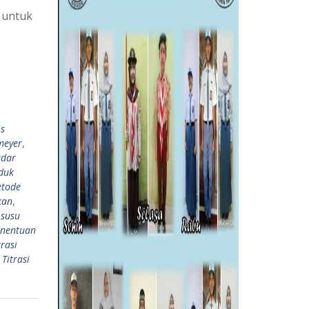
 untuk
is
meyer
,
adar
duk
tode
kan
,
,
susu
enentuan
trasi
,
Titrasi