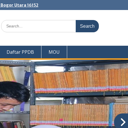
. Bogor Utara 16152
Search
for:
Daftar PPDB
MOU