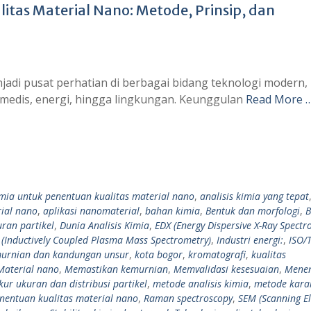
litas Material Nano: Metode, Prinsip, dan
jadi pusat perhatian di berbagai bidang teknologi modern,
k, medis, energi, hingga lingkungan. Keunggulan
Read More 
imia untuk penentuan kualitas material nano
,
analisis kimia yang tepat
rial nano
,
aplikasi nanomaterial
,
bahan kimia
,
Bentuk dan morfologi
,
B
uran partikel
,
Dunia Analisis Kimia
,
EDX (Energy Dispersive X-Ray Spectr
 (Inductively Coupled Plasma Mass Spectrometry)
,
Industri energi:
,
ISO/
urnian dan kandungan unsur
,
kota bogor
,
kromatografi
,
kualitas
Material nano
,
Memastikan kemurnian
,
Memvalidasi kesesuaian
,
Mene
ur ukuran dan distribusi partikel
,
metode analisis kimia
,
metode karak
nentuan kualitas material nano
,
Raman spectroscopy
,
SEM (Scanning E