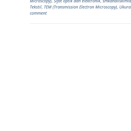
Microscopy)
,
Sifat optik dan elektronik
,
smkanaliskimi
Tekstil
,
TEM (Transmission Electron Microscopy)
,
Ukuran
comment