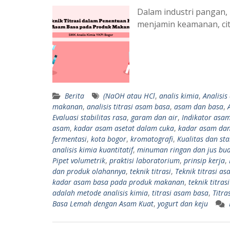
Dalam industri pangan
menjamin keamanan, ci
Berita
(NaOH atau HCl
,
analis kimia
,
Analisi
makanan
,
analisis titrasi asam basa
,
asam dan basa
,
Evaluasi stabilitas rasa
,
garam dan air
,
Indikator asa
asam
,
kadar asam asetat dalam cuka
,
kadar asam dan
fermentasi
,
kota bogor
,
kromatografi
,
Kualitas dan sta
analisis kimia kuantitatif
,
minuman ringan dan jus bu
Pipet volumetrik
,
praktisi laboratorium
,
prinsip kerja
,
dan produk olahannya
,
teknik titrasi
,
Teknik titrasi a
kadar asam basa pada produk makanan
,
teknik titra
adalah metode analisis kimia
,
titrasi asam basa
,
Titra
Basa Lemah dengan Asam Kuat
,
yogurt dan keju