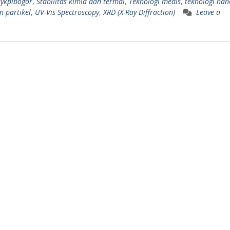
aykpibogor
,
Stabilitas kimia dan termal
,
Teknologi medis
,
teknologi nan
 partikel
,
UV-Vis Spectroscopy
,
XRD (X-Ray Diffraction)
Leave a