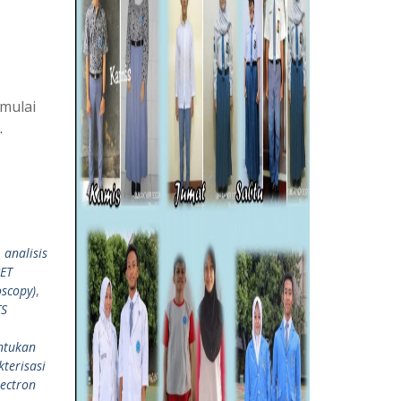
 mulai
…
,
analisis
ET
oscopy)
,
TS
ntukan
terisasi
lectron