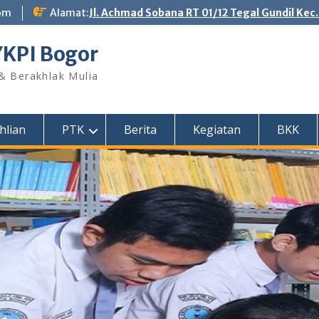
om
Alamat:
Jl. Achmad Sobana RT 01/12 Tegal Gundil Kec
YKPI Bogor
 & Berakhlak Mulia
hlian
PTK
Berita
Kegiatan
BKK