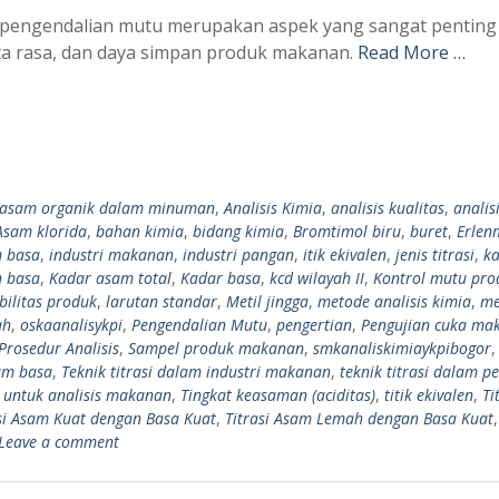
, pengendalian mutu merupakan aspek yang sangat penting
ta rasa, dan daya simpan produk makanan.
Read More …
s asam organik dalam minuman
,
Analisis Kimia
,
analisis kualitas
,
analis
Asam klorida
,
bahan kimia
,
bidang kimia
,
Bromtimol biru
,
buret
,
Erlen
m basa
,
industri makanan
,
industri pangan
,
itik ekivalen
,
jenis titrasi
,
k
 basa
,
Kadar asam total
,
Kadar basa
,
kcd wilayah II
,
Kontrol mutu pro
bilitas produk
,
larutan standar
,
Metil jingga
,
metode analisis kimia
,
me
ah
,
oskaanalisykpi
,
Pengendalian Mutu
,
pengertian
,
Pengujian cuka ma
Prosedur Analisis
,
Sampel produk makanan
,
smkanaliskimiaykpibogor
sam basa
,
Teknik titrasi dalam industri makanan
,
teknik titrasi dalam p
si untuk analisis makanan
,
Tingkat keasaman (aciditas)
,
titik ekivalen
,
Ti
si Asam Kuat dengan Basa Kuat
,
Titrasi Asam Lemah dengan Basa Kuat
Leave a comment