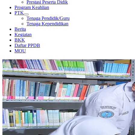
Prestasi Peserta Didik
Program Keahlian
PTK
Tenaga Pendidik/Guru
Tenaga Kependidikan
Berita
Kegiatan
BKK
Daftar PPDB
MOU
PERPUSTAKAAN