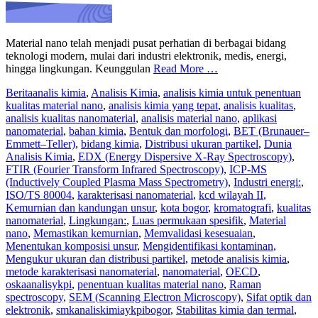
Material nano telah menjadi pusat perhatian di berbagai bidang
teknologi modern, mulai dari industri elektronik, medis, energi,
hingga lingkungan. Keunggulan
Read More …
Berita
analis kimia
,
Analisis Kimia
,
analisis kimia untuk penentuan
kualitas material nano
,
analisis kimia yang tepat
,
analisis kualitas
,
analisis kualitas nanomaterial
,
analisis material nano
,
aplikasi
nanomaterial
,
bahan kimia
,
Bentuk dan morfologi
,
BET (Brunauer–
Emmett–Teller)
,
bidang kimia
,
Distribusi ukuran partikel
,
Dunia
Analisis Kimia
,
EDX (Energy Dispersive X-Ray Spectroscopy)
,
FTIR (Fourier Transform Infrared Spectroscopy)
,
ICP-MS
(Inductively Coupled Plasma Mass Spectrometry)
,
Industri energi:
,
ISO/TS 80004
,
karakterisasi nanomaterial
,
kcd wilayah II
,
Kemurnian dan kandungan unsur
,
kota bogor
,
kromatografi
,
kualitas
nanomaterial
,
Lingkungan:
,
Luas permukaan spesifik
,
Material
nano
,
Memastikan kemurnian
,
Memvalidasi kesesuaian
,
Menentukan komposisi unsur
,
Mengidentifikasi kontaminan
,
Mengukur ukuran dan distribusi partikel
,
metode analisis kimia
,
metode karakterisasi nanomaterial
,
nanomaterial
,
OECD
,
oskaanalisykpi
,
penentuan kualitas material nano
,
Raman
spectroscopy
,
SEM (Scanning Electron Microscopy)
,
Sifat optik dan
elektronik
,
smkanaliskimiaykpibogor
,
Stabilitas kimia dan termal
,