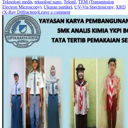
Teknologi medis
,
teknologi nano
,
Tekstil
,
TEM (Transmission
Electron Microscopy)
,
Ukuran partikel
,
UV-Vis Spectroscopy
,
XRD
(X-Ray Diffraction)
Leave a comment