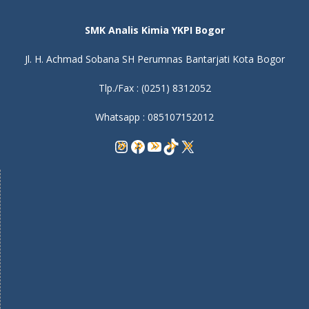
SMK Analis Kimia YKPI Bogor
Jl. H. Achmad Sobana SH Perumnas Bantarjati Kota Bogor
Tlp./Fax : (0251) 8312052
Whatsapp : 085107152012
Instagram
Facebook
YouTube
TikTok
X