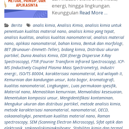
energi, hingga lingkungan.
Keunggulan
Read More …
Berita
analis kimia
,
Analisis Kimia
,
analisis kimia untuk
penentuan kualitas material nano
,
analisis kimia yang tepat
,
analisis kualitas
,
analisis kualitas nanomaterial
,
analisis material
nano
,
aplikasi nanomaterial
,
bahan kimia
,
Bentuk dan morfologi
,
BET (Brunauer–Emmett–Teller)
,
bidang kimia
,
Distribusi ukuran
partikel
,
Dunia Analisis Kimia
,
EDX (Energy Dispersive X-Ray
Spectroscopy)
,
FTIR (Fourier Transform Infrared Spectroscopy)
,
ICP-
MS (Inductively Coupled Plasma Mass Spectrometry)
,
Industri
energi:
,
ISO/TS 80004
,
karakterisasi nanomaterial
,
kcd wilayah II
,
Kemurnian dan kandungan unsur
,
kota bogor
,
kromatografi
,
kualitas nanomaterial
,
Lingkungan:
,
Luas permukaan spesifik
,
Material nano
,
Memastikan kemurnian
,
Memvalidasi kesesuaian
,
Menentukan komposisi unsur
,
Mengidentifikasi kontaminan
,
Mengukur ukuran dan distribusi partikel
,
metode analisis kimia
,
metode karakterisasi nanomaterial
,
nanomaterial
,
OECD
,
oskaanalisykpi
,
penentuan kualitas material nano
,
Raman
spectroscopy
,
SEM (Scanning Electron Microscopy)
,
Sifat optik dan
elektronik
,
smkanaliskimiaykpibogor
,
Stabilitas kimia dan termal
,