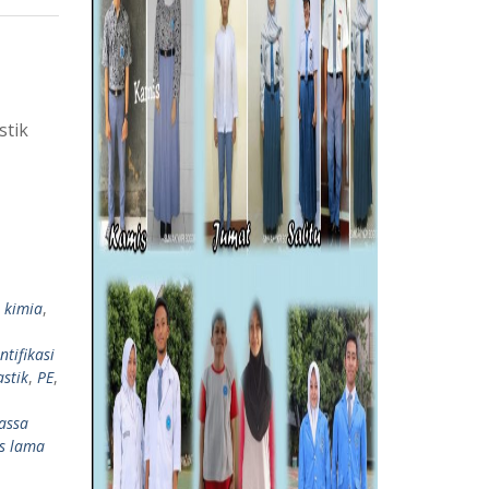
stik
 kimia
,
tifikasi
astik
,
PE
,
assa
is lama