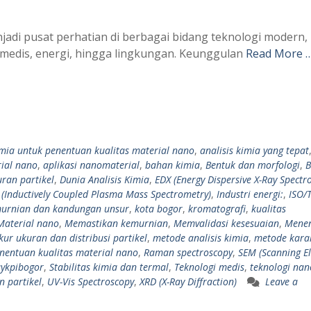
jadi pusat perhatian di berbagai bidang teknologi modern,
k, medis, energi, hingga lingkungan. Keunggulan
Read More 
imia untuk penentuan kualitas material nano
,
analisis kimia yang tepat
rial nano
,
aplikasi nanomaterial
,
bahan kimia
,
Bentuk dan morfologi
,
B
uran partikel
,
Dunia Analisis Kimia
,
EDX (Energy Dispersive X-Ray Spectr
 (Inductively Coupled Plasma Mass Spectrometry)
,
Industri energi:
,
ISO/
urnian dan kandungan unsur
,
kota bogor
,
kromatografi
,
kualitas
Material nano
,
Memastikan kemurnian
,
Memvalidasi kesesuaian
,
Mene
ur ukuran dan distribusi partikel
,
metode analisis kimia
,
metode karak
nentuan kualitas material nano
,
Raman spectroscopy
,
SEM (Scanning E
aykpibogor
,
Stabilitas kimia dan termal
,
Teknologi medis
,
teknologi nan
 partikel
,
UV-Vis Spectroscopy
,
XRD (X-Ray Diffraction)
Leave a