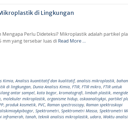
Mikroplastik di Lingkungan
n Mengapa Perlu Dideteksi? Mikroplastik adalah partikel pla
5 mm yang tersebar luas di
Read More …
is Kimia
,
Analisis kuantitatif dan kualitatif
,
analisis mikroplastik
,
bahan
tik di lingkungan
,
Dunia Analisis Kimia
,
FTIR
,
FTIR mikro
,
FTIR untuk
silang antar sampel
,
kota bogor
,
kromatografi
,
limbah plastik
,
mengiden
k
,
molekuler mikroplastik
,
organisme hidup
,
oskaanalisykpi
,
partikel pl
PP
,
produk kosmetik
,
PVC
,
Raman spectroscopy
,
Raman spektroskopi
liskimiaykpibogor
,
Spektrometri
,
Spektrometri Massa
,
Spektrometri M
pi inframerah
,
tanah
,
teknik analisis mikroplastik
,
udara
,
Waktu analis