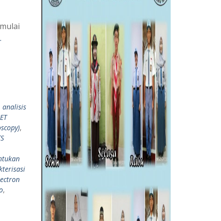
 mulai
…
,
analisis
ET
oscopy)
,
TS
ntukan
terisasi
lectron
o
,