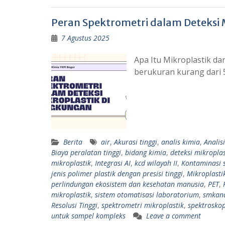
Peran Spektrometri dalam Deteksi 
7 Agustus 2025
Apa Itu Mikroplastik da
berukuran kurang dari 
Berita
air
,
Akurasi tinggi
,
analis kimia
,
Analis
Biaya peralatan tinggi
,
bidang kimia
,
deteksi mikroplas
mikroplastik
,
Integrasi AI
,
kcd wilayah II
,
Kontaminasi 
jenis polimer plastik dengan presisi tinggi
,
Mikroplasti
perlindungan ekosistem dan kesehatan manusia
,
PET
,
mikroplastik
,
sistem otomatisasi laboratorium
,
smkana
Resolusi Tinggi
,
spektrometri mikroplastik
,
spektrosko
untuk sampel kompleks
Leave a comment