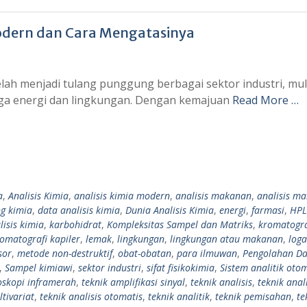
odern dan Cara Mengatasinya
elah menjadi tulang punggung berbagai sektor industri, mula
gga energi dan lingkungan. Dengan kemajuan
Read More …
a
,
Analisis Kimia
,
analisis kimia modern
,
analisis makanan
,
analisis m
g kimia
,
data analisis kimia
,
Dunia Analisis Kimia
,
energi
,
farmasi
,
HPL
isis kimia
,
karbohidrat
,
Kompleksitas Sampel dan Matriks
,
kromatogra
omatografi kapiler
,
lemak
,
lingkungan
,
lingkungan atau makanan
,
log
sor
,
metode non-destruktif
,
obat-obatan
,
para ilmuwan
,
Pengolahan Da
,
Sampel kimiawi
,
sektor industri
,
sifat fisikokimia
,
Sistem analitik oto
oskopi inframerah
,
teknik amplifikasi sinyal
,
teknik analisis
,
teknik anali
ltivariat
,
teknik analisis otomatis
,
teknik analitik
,
teknik pemisahan
,
te