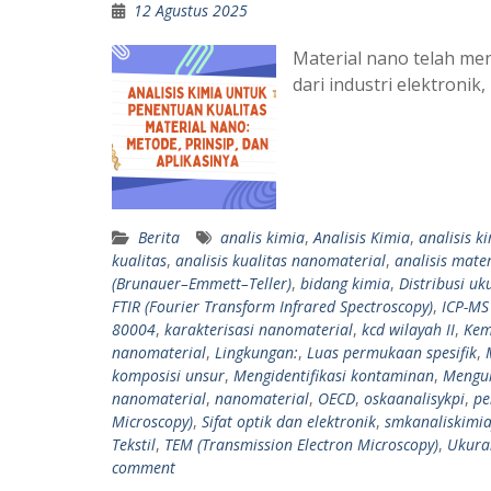
12 Agustus 2025
Material nano telah men
dari industri elektroni
Berita
analis kimia
,
Analisis Kimia
,
analisis k
kualitas
,
analisis kualitas nanomaterial
,
analisis mate
(Brunauer–Emmett–Teller)
,
bidang kimia
,
Distribusi uk
FTIR (Fourier Transform Infrared Spectroscopy)
,
ICP-MS
80004
,
karakterisasi nanomaterial
,
kcd wilayah II
,
Kem
nanomaterial
,
Lingkungan:
,
Luas permukaan spesifik
,
komposisi unsur
,
Mengidentifikasi kontaminan
,
Menguk
nanomaterial
,
nanomaterial
,
OECD
,
oskaanalisykpi
,
pe
Microscopy)
,
Sifat optik dan elektronik
,
smkanaliskimi
Tekstil
,
TEM (Transmission Electron Microscopy)
,
Ukuran
comment