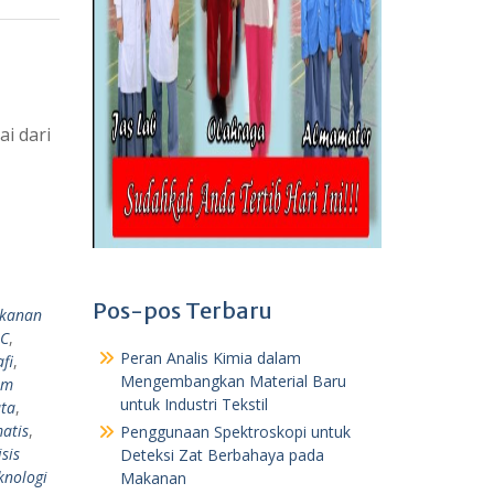
i dari
Pos-pos Terbaru
akanan
C
,
Peran Analis Kimia dalam
fi
,
Mengembangkan Material Baru
am
untuk Industri Tekstil
ta
,
matis
,
Penggunaan Spektroskopi untuk
sis
Deteksi Zat Berbahaya pada
knologi
Makanan