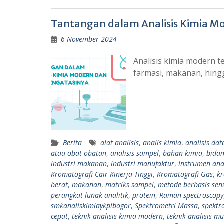
Tantangan dalam Analisis Kimia M
6 November 2024
Analisis kimia modern t
farmasi, makanan, hin
Berita
alat analisis
,
analis kimia
,
analisis dat
atau obat-obatan
,
analisis sampel
,
bahan kimia
,
bidan
industri makanan
,
industri manufaktur
,
instrumen anal
Kromatografi Cair Kinerja Tinggi
,
Kromatografi Gas
,
kr
berat
,
makanan
,
matriks sampel
,
metode berbasis sen
perangkat lunak analitik
,
protein
,
Raman spectroscopy
smkanaliskimiaykpibogor
,
Spektrometri Massa
,
spektr
cepat
,
teknik analisis kimia modern
,
teknik analisis mu