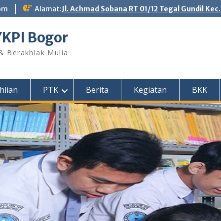
om
Alamat:
Jl. Achmad Sobana RT 01/12 Tegal Gundil Kec
YKPI Bogor
 & Berakhlak Mulia
hlian
PTK
Berita
Kegiatan
BKK