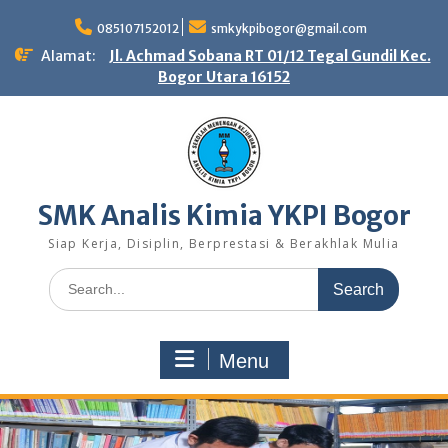
Skip
to
085107152012
smkykpibogor@gmail.com
content
Alamat:
Jl. Achmad Sobana RT 01/12 Tegal Gundil Kec.
Bogor Utara 16152
SMK Analis Kimia YKPI Bogor
Siap Kerja, Disiplin, Berprestasi & Berakhlak Mulia
Search
for:
Menu