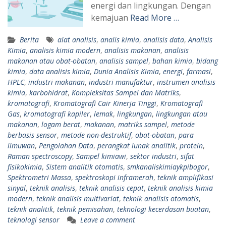
energi dan lingkungan. Dengan
kemajuan
Read More …
Berita
alat analisis
,
analis kimia
,
analisis data
,
Analisis
Kimia
,
analisis kimia modern
,
analisis makanan
,
analisis
makanan atau obat-obatan
,
analisis sampel
,
bahan kimia
,
bidang
kimia
,
data analisis kimia
,
Dunia Analisis Kimia
,
energi
,
farmasi
,
HPLC
,
industri makanan
,
industri manufaktur
,
instrumen analisis
kimia
,
karbohidrat
,
Kompleksitas Sampel dan Matriks
,
kromatografi
,
Kromatografi Cair Kinerja Tinggi
,
Kromatografi
Gas
,
kromatografi kapiler
,
lemak
,
lingkungan
,
lingkungan atau
makanan
,
logam berat
,
makanan
,
matriks sampel
,
metode
berbasis sensor
,
metode non-destruktif
,
obat-obatan
,
para
ilmuwan
,
Pengolahan Data
,
perangkat lunak analitik
,
protein
,
Raman spectroscopy
,
Sampel kimiawi
,
sektor industri
,
sifat
fisikokimia
,
Sistem analitik otomatis
,
smkanaliskimiaykpibogor
,
Spektrometri Massa
,
spektroskopi inframerah
,
teknik amplifikasi
sinyal
,
teknik analisis
,
teknik analisis cepat
,
teknik analisis kimia
modern
,
teknik analisis multivariat
,
teknik analisis otomatis
,
teknik analitik
,
teknik pemisahan
,
teknologi kecerdasan buatan
,
teknologi sensor
Leave a comment