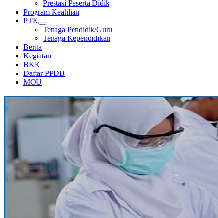
Prestasi Peserta Didik
Program Keahlian
PTK
Tenaga Pendidik/Guru
Tenaga Kependidikan
Berita
Kegiatan
BKK
Daftar PPDB
MOU
LABORATORIUM KIMIA