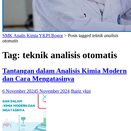
SMK Analis Kimia YKPI Bogor
>
Posts tagged
teknik analisis
otomatis
Tag:
teknik analisis otomatis
Tantangan dalam Analisis Kimia Modern
dan Cara Mengatasinya
6 November 2024
5 November 2024
fhariz ykpi