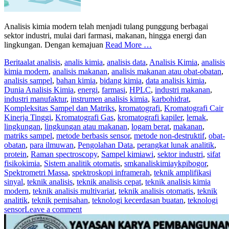
Analisis kimia modern telah menjadi tulang punggung berbagai
sektor industri, mulai dari farmasi, makanan, hingga energi dan
lingkungan. Dengan kemajuan
Read More …
Berita
alat analisis
,
analis kimia
,
analisis data
,
Analisis Kimia
,
analisis
kimia modern
,
analisis makanan
,
analisis makanan atau obat-obatan
,
analisis sampel
,
bahan kimia
,
bidang kimia
,
data analisis kimia
,
Dunia Analisis Kimia
,
energi
,
farmasi
,
HPLC
,
industri makanan
,
industri manufaktur
,
instrumen analisis kimia
,
karbohidrat
,
Kompleksitas Sampel dan Matriks
,
kromatografi
,
Kromatografi Cair
Kinerja Tinggi
,
Kromatografi Gas
,
kromatografi kapiler
,
lemak
,
lingkungan
,
lingkungan atau makanan
,
logam berat
,
makanan
,
matriks sampel
,
metode berbasis sensor
,
metode non-destruktif
,
obat-
obatan
,
para ilmuwan
,
Pengolahan Data
,
perangkat lunak analitik
,
protein
,
Raman spectroscopy
,
Sampel kimiawi
,
sektor industri
,
sifat
fisikokimia
,
Sistem analitik otomatis
,
smkanaliskimiaykpibogor
,
Spektrometri Massa
,
spektroskopi inframerah
,
teknik amplifikasi
sinyal
,
teknik analisis
,
teknik analisis cepat
,
teknik analisis kimia
modern
,
teknik analisis multivariat
,
teknik analisis otomatis
,
teknik
analitik
,
teknik pemisahan
,
teknologi kecerdasan buatan
,
teknologi
sensor
Leave a comment