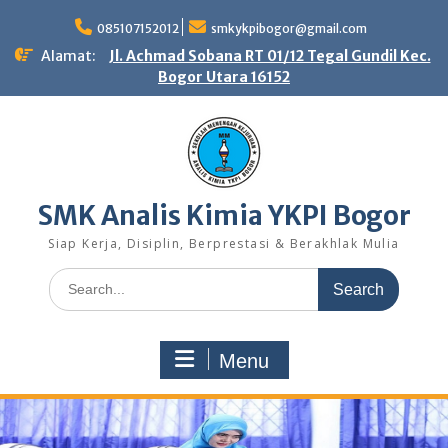
Skip
to
085107152012
smkykpibogor@gmail.com
content
Alamat:
Jl. Achmad Sobana RT 01/12 Tegal Gundil Kec.
Bogor Utara 16152
SMK Analis Kimia YKPI Bogor
Siap Kerja, Disiplin, Berprestasi & Berakhlak Mulia
Search
for:
Menu