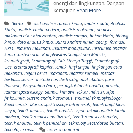
energi dan lingkungan. Dengan
kemajuan
Read More …
Berita
alat analisis
,
analis kimia
,
analisis data
,
Analisis
Kimia
,
analisis kimia modern
,
analisis makanan
,
analisis
makanan atau obat-obatan
,
analisis sampel
,
bahan kimia
,
bidang
kimia
,
data analisis kimia
,
Dunia Analisis Kimia
,
energi
,
farmasi
,
HPLC
,
industri makanan
,
industri manufaktur
,
instrumen analisis
kimia
,
karbohidrat
,
Kompleksitas Sampel dan Matriks
,
kromatografi
,
Kromatografi Cair Kinerja Tinggi
,
Kromatografi
Gas
,
kromatografi kapiler
,
lemak
,
lingkungan
,
lingkungan atau
makanan
,
logam berat
,
makanan
,
matriks sampel
,
metode
berbasis sensor
,
metode non-destruktif
,
obat-obatan
,
para
ilmuwan
,
Pengolahan Data
,
perangkat lunak analitik
,
protein
,
Raman spectroscopy
,
Sampel kimiawi
,
sektor industri
,
sifat
fisikokimia
,
Sistem analitik otomatis
,
smkanaliskimiaykpibogor
,
Spektrometri Massa
,
spektroskopi inframerah
,
teknik amplifikasi
sinyal
,
teknik analisis
,
teknik analisis cepat
,
teknik analisis kimia
modern
,
teknik analisis multivariat
,
teknik analisis otomatis
,
teknik analitik
,
teknik pemisahan
,
teknologi kecerdasan buatan
,
teknologi sensor
Leave a comment