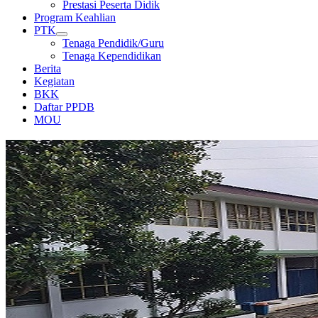
Prestasi Peserta Didik
Program Keahlian
PTK
Tenaga Pendidik/Guru
Tenaga Kependidikan
Berita
Kegiatan
BKK
Daftar PPDB
MOU
GEDUNG DAN LAPANGAN