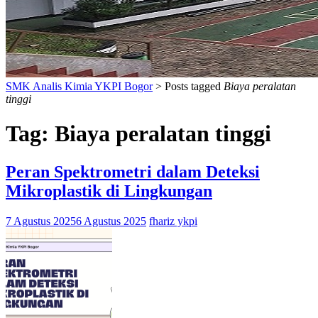
SMK Analis Kimia YKPI Bogor
>
Posts tagged
Biaya peralatan
tinggi
Tag:
Biaya peralatan tinggi
Peran Spektrometri dalam Deteksi
Mikroplastik di Lingkungan
7 Agustus 2025
6 Agustus 2025
fhariz ykpi