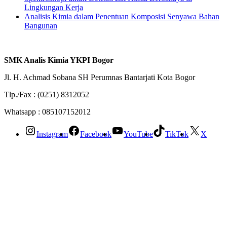
Lingkungan Kerja
Analisis Kimia dalam Penentuan Komposisi Senyawa Bahan
Bangunan
SMK Analis Kimia YKPI Bogor
Jl. H. Achmad Sobana SH Perumnas Bantarjati Kota Bogor
Tlp./Fax : (0251) 8312052
Whatsapp : 085107152012
Instagram
Facebook
YouTube
TikTok
X