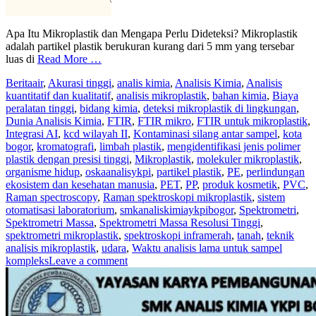
Apa Itu Mikroplastik dan Mengapa Perlu Dideteksi? Mikroplastik
adalah partikel plastik berukuran kurang dari 5 mm yang tersebar
luas di
Read More …
Berita
air
,
Akurasi tinggi
,
analis kimia
,
Analisis Kimia
,
Analisis
kuantitatif dan kualitatif
,
analisis mikroplastik
,
bahan kimia
,
Biaya
peralatan tinggi
,
bidang kimia
,
deteksi mikroplastik di lingkungan
,
Dunia Analisis Kimia
,
FTIR
,
FTIR mikro
,
FTIR untuk mikroplastik
,
Integrasi AI
,
kcd wilayah II
,
Kontaminasi silang antar sampel
,
kota
bogor
,
kromatografi
,
limbah plastik
,
mengidentifikasi jenis polimer
plastik dengan presisi tinggi
,
Mikroplastik
,
molekuler mikroplastik
,
organisme hidup
,
oskaanalisykpi
,
partikel plastik
,
PE
,
perlindungan
ekosistem dan kesehatan manusia
,
PET
,
PP
,
produk kosmetik
,
PVC
,
Raman spectroscopy
,
Raman spektroskopi mikroplastik
,
sistem
otomatisasi laboratorium
,
smkanaliskimiaykpibogor
,
Spektrometri
,
Spektrometri Massa
,
Spektrometri Massa Resolusi Tinggi
,
spektrometri mikroplastik
,
spektroskopi inframerah
,
tanah
,
teknik
analisis mikroplastik
,
udara
,
Waktu analisis lama untuk sampel
kompleks
Leave a comment