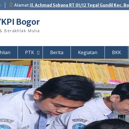
m
Alamat:
Jl. Achmad Sobana RT 01/12 Tegal Gundil Kec. B
YKPI Bogor
 & Berakhlak Mulia
hlian
PTK
Berita
Kegiatan
BKK