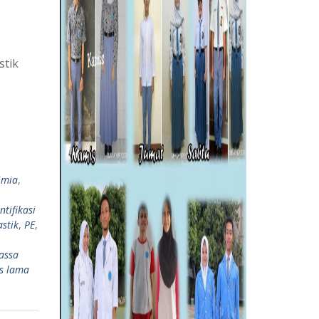
stik
imia
,
tifikasi
astik
,
PE
,
assa
is lama