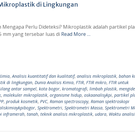
Mikroplastik di Lingkungan
n Mengapa Perlu Dideteksi? Mikroplastik adalah partikel pla
5 mm yang tersebar luas di
Read More …
 Kimia
,
Analisis kuantitatif dan kualitatif
,
analisis mikroplastik
,
bahan k
tik di lingkungan
,
Dunia Analisis Kimia
,
FTIR
,
FTIR mikro
,
FTIR untuk
silang antar sampel
,
kota bogor
,
kromatografi
,
limbah plastik
,
mengiden
k
,
molekuler mikroplastik
,
organisme hidup
,
oskaanalisykpi
,
partikel pl
PP
,
produk kosmetik
,
PVC
,
Raman spectroscopy
,
Raman spektroskopi
liskimiaykpibogor
,
Spektrometri
,
Spektrometri Massa
,
Spektrometri M
pi inframerah
,
tanah
,
teknik analisis mikroplastik
,
udara
,
Waktu analis