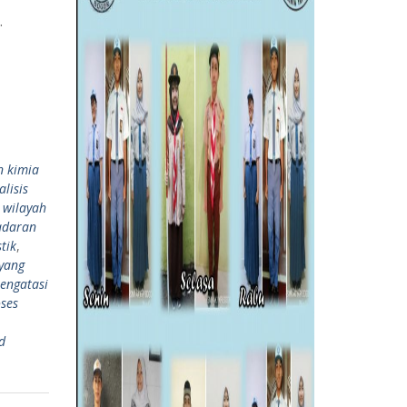
.
 kimia
lisis
 wilayah
adaran
tik
,
yang
mengatasi
ses
d