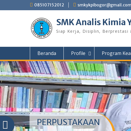
Skip
085107152012
smkykpibogor@gmail.co
to
content
SMK Analis Kimia 
Siap Kerja, Disiplin, Berprestasi
Beranda
Profile
Program Kea
PERPUSTAKAAN