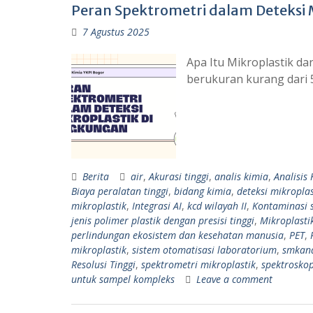
Peran Spektrometri dalam Deteksi 
7 Agustus 2025
Apa Itu Mikroplastik da
berukuran kurang dari 
Berita
air
,
Akurasi tinggi
,
analis kimia
,
Analisis
Biaya peralatan tinggi
,
bidang kimia
,
deteksi mikroplas
mikroplastik
,
Integrasi AI
,
kcd wilayah II
,
Kontaminasi 
jenis polimer plastik dengan presisi tinggi
,
Mikroplasti
perlindungan ekosistem dan kesehatan manusia
,
PET
,
mikroplastik
,
sistem otomatisasi laboratorium
,
smkana
Resolusi Tinggi
,
spektrometri mikroplastik
,
spektrosko
untuk sampel kompleks
Leave a comment