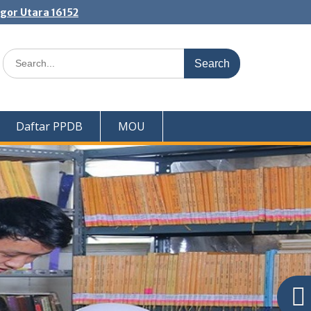
ogor Utara 16152
Search
for:
Daftar PPDB
MOU