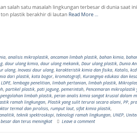
n salah satu masalah lingkungan terbesar di dunia saat ini
ton plastik berakhir di lautan
Read More …
mia
,
analisis mikroplastik
,
ancaman limbah plastik
,
bahan kimia
,
bahan
ng
,
daur ulang kimia
,
daur ulang mekanik
,
Daur ulang plastik
,
Dunia Ana
ur ulang
,
Inovasi daur ulang
,
karakteristik kimia dan fisika
,
Katalis
,
kcd
ia dari plastik
,
kota bogor
,
kromatografi
,
Kurangnya edukasi dan kes
,
LDPE
,
lembaga penelitian
,
limbah pertanian
,
limbah plastik
,
Mikroplas
ah
,
partikel plastik
,
pati jagung
,
pemerintah
,
Pencemaran mikroplastik 
,
pengolahan limbah plastik
,
peran analis kimia sangat krusial dalam 
lastik ramah lingkungan
,
Plastik yang sulit terurai secara alami
,
PP
,
pro
ktor termal dan pirolisis
,
rumput laut
,
sifat kimia plastik
,
analitik
,
teknik spektroskopi
,
teknologi ramah lingkungan
,
UNEP
,
Unite
 besar dan terus meningkat
Leave a comment