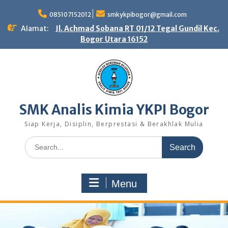
Skip
to
085107152012
smkykpibogor@gmail.com
content
Alamat:
Jl. Achmad Sobana RT 01/12 Tegal Gundil Kec.
Bogor Utara 16152
SMK Analis Kimia YKPI Bogor
Siap Kerja, Disiplin, Berprestasi & Berakhlak Mulia
Search
for:
Menu