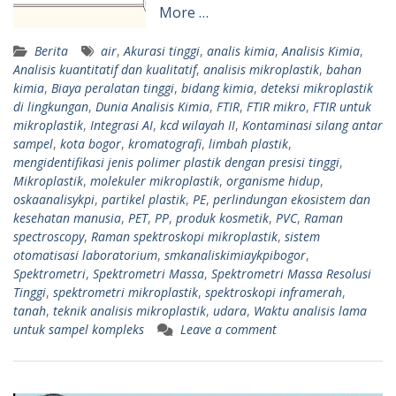
More …
Berita
air
,
Akurasi tinggi
,
analis kimia
,
Analisis Kimia
,
Analisis kuantitatif dan kualitatif
,
analisis mikroplastik
,
bahan
kimia
,
Biaya peralatan tinggi
,
bidang kimia
,
deteksi mikroplastik
di lingkungan
,
Dunia Analisis Kimia
,
FTIR
,
FTIR mikro
,
FTIR untuk
mikroplastik
,
Integrasi AI
,
kcd wilayah II
,
Kontaminasi silang antar
sampel
,
kota bogor
,
kromatografi
,
limbah plastik
,
mengidentifikasi jenis polimer plastik dengan presisi tinggi
,
Mikroplastik
,
molekuler mikroplastik
,
organisme hidup
,
oskaanalisykpi
,
partikel plastik
,
PE
,
perlindungan ekosistem dan
kesehatan manusia
,
PET
,
PP
,
produk kosmetik
,
PVC
,
Raman
spectroscopy
,
Raman spektroskopi mikroplastik
,
sistem
otomatisasi laboratorium
,
smkanaliskimiaykpibogor
,
Spektrometri
,
Spektrometri Massa
,
Spektrometri Massa Resolusi
Tinggi
,
spektrometri mikroplastik
,
spektroskopi inframerah
,
tanah
,
teknik analisis mikroplastik
,
udara
,
Waktu analisis lama
untuk sampel kompleks
Leave a comment