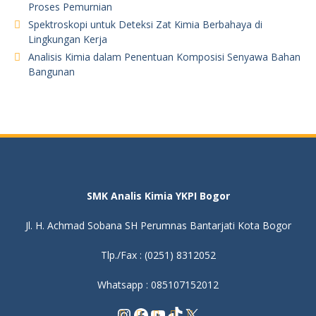
Proses Pemurnian
Spektroskopi untuk Deteksi Zat Kimia Berbahaya di
Lingkungan Kerja
Analisis Kimia dalam Penentuan Komposisi Senyawa Bahan
Bangunan
SMK Analis Kimia YKPI Bogor
Jl. H. Achmad Sobana SH Perumnas Bantarjati Kota Bogor
Tlp./Fax : (0251) 8312052
Whatsapp : 085107152012
Instagram
Facebook
YouTube
TikTok
X