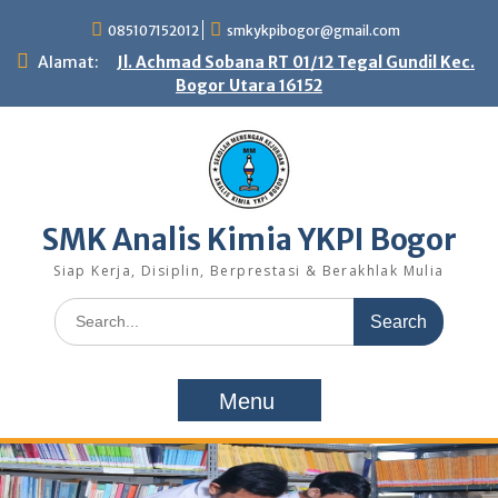
Skip
085107152012
smkykpibogor@gmail.com
to
content
Alamat:
Jl. Achmad Sobana RT 01/12 Tegal Gundil Kec.
Bogor Utara 16152
SMK Analis Kimia YKPI Bogor
Siap Kerja, Disiplin, Berprestasi & Berakhlak Mulia
Search
for:
Menu