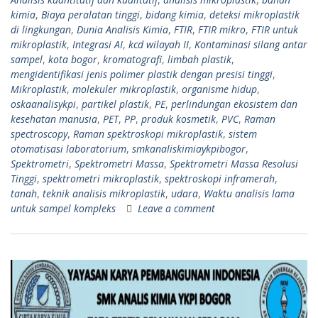
kimia
,
Biaya peralatan tinggi
,
bidang kimia
,
deteksi mikroplastik
di lingkungan
,
Dunia Analisis Kimia
,
FTIR
,
FTIR mikro
,
FTIR untuk
mikroplastik
,
Integrasi AI
,
kcd wilayah II
,
Kontaminasi silang antar
sampel
,
kota bogor
,
kromatografi
,
limbah plastik
,
mengidentifikasi jenis polimer plastik dengan presisi tinggi
,
Mikroplastik
,
molekuler mikroplastik
,
organisme hidup
,
oskaanalisykpi
,
partikel plastik
,
PE
,
perlindungan ekosistem dan
kesehatan manusia
,
PET
,
PP
,
produk kosmetik
,
PVC
,
Raman
spectroscopy
,
Raman spektroskopi mikroplastik
,
sistem
otomatisasi laboratorium
,
smkanaliskimiaykpibogor
,
Spektrometri
,
Spektrometri Massa
,
Spektrometri Massa Resolusi
Tinggi
,
spektrometri mikroplastik
,
spektroskopi inframerah
,
tanah
,
teknik analisis mikroplastik
,
udara
,
Waktu analisis lama
untuk sampel kompleks
Leave a comment