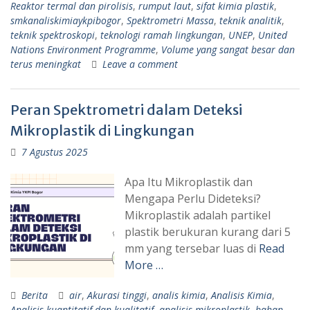
Reaktor termal dan pirolisis
,
rumput laut
,
sifat kimia plastik
,
smkanaliskimiaykpibogor
,
Spektrometri Massa
,
teknik analitik
,
teknik spektroskopi
,
teknologi ramah lingkungan
,
UNEP
,
United
Nations Environment Programme
,
Volume yang sangat besar dan
terus meningkat
Leave a comment
Peran Spektrometri dalam Deteksi
Mikroplastik di Lingkungan
7 Agustus 2025
Apa Itu Mikroplastik dan
Mengapa Perlu Dideteksi?
Mikroplastik adalah partikel
plastik berukuran kurang dari 5
mm yang tersebar luas di
Read
More …
Berita
air
,
Akurasi tinggi
,
analis kimia
,
Analisis Kimia
,
Analisis kuantitatif dan kualitatif
,
analisis mikroplastik
,
bahan