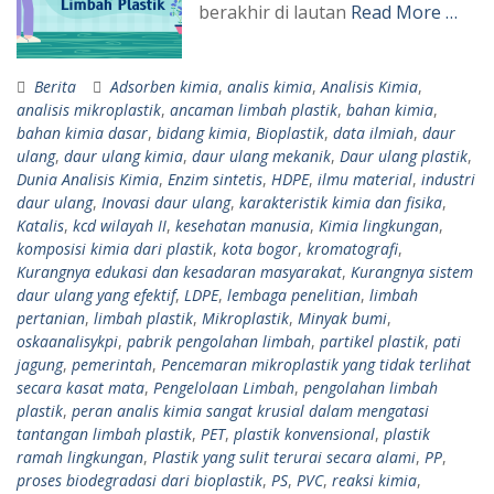
berakhir di lautan
Read More …
Berita
Adsorben kimia
,
analis kimia
,
Analisis Kimia
,
analisis mikroplastik
,
ancaman limbah plastik
,
bahan kimia
,
bahan kimia dasar
,
bidang kimia
,
Bioplastik
,
data ilmiah
,
daur
ulang
,
daur ulang kimia
,
daur ulang mekanik
,
Daur ulang plastik
,
Dunia Analisis Kimia
,
Enzim sintetis
,
HDPE
,
ilmu material
,
industri
daur ulang
,
Inovasi daur ulang
,
karakteristik kimia dan fisika
,
Katalis
,
kcd wilayah II
,
kesehatan manusia
,
Kimia lingkungan
,
komposisi kimia dari plastik
,
kota bogor
,
kromatografi
,
Kurangnya edukasi dan kesadaran masyarakat
,
Kurangnya sistem
daur ulang yang efektif
,
LDPE
,
lembaga penelitian
,
limbah
pertanian
,
limbah plastik
,
Mikroplastik
,
Minyak bumi
,
oskaanalisykpi
,
pabrik pengolahan limbah
,
partikel plastik
,
pati
jagung
,
pemerintah
,
Pencemaran mikroplastik yang tidak terlihat
secara kasat mata
,
Pengelolaan Limbah
,
pengolahan limbah
plastik
,
peran analis kimia sangat krusial dalam mengatasi
tantangan limbah plastik
,
PET
,
plastik konvensional
,
plastik
ramah lingkungan
,
Plastik yang sulit terurai secara alami
,
PP
,
proses biodegradasi dari bioplastik
,
PS
,
PVC
,
reaksi kimia
,