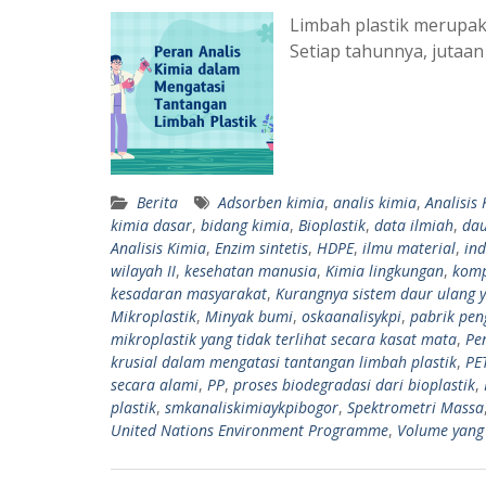
Limbah plastik merupaka
Setiap tahunnya, jutaan 
Berita
Adsorben kimia
,
analis kimia
,
Analisis
kimia dasar
,
bidang kimia
,
Bioplastik
,
data ilmiah
,
dau
Analisis Kimia
,
Enzim sintetis
,
HDPE
,
ilmu material
,
ind
wilayah II
,
kesehatan manusia
,
Kimia lingkungan
,
komp
kesadaran masyarakat
,
Kurangnya sistem daur ulang y
Mikroplastik
,
Minyak bumi
,
oskaanalisykpi
,
pabrik pen
mikroplastik yang tidak terlihat secara kasat mata
,
Pe
krusial dalam mengatasi tantangan limbah plastik
,
PE
secara alami
,
PP
,
proses biodegradasi dari bioplastik
,
plastik
,
smkanaliskimiaykpibogor
,
Spektrometri Massa
United Nations Environment Programme
,
Volume yang 