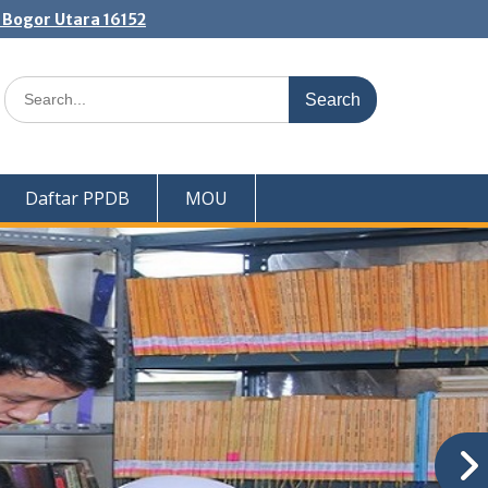
. Bogor Utara 16152
Search
for:
Daftar PPDB
MOU