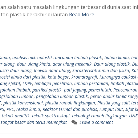
n salah satu masalah lingkungan terbesar di dunia saat ini
ton plastik berakhir di lautan
Read More …
 Kimia
,
analisis mikroplastik
,
ancaman limbah plastik
,
bahan kimia
,
ba
r ulang
,
daur ulang kimia
,
daur ulang mekanik
,
Daur ulang plastik
,
Du
ustri daur ulang
,
Inovasi daur ulang
,
karakteristik kimia dan fisika
,
Kat
osisi kimia dari plastik
,
kota bogor
,
kromatografi
,
Kurangnya edukasi
ang efektif
,
LDPE
,
lembaga penelitian
,
limbah pertanian
,
limbah plasti
golahan limbah
,
partikel plastik
,
pati jagung
,
pemerintah
,
Pencemaran
ngelolaan Limbah
,
pengolahan limbah plastik
,
peran analis kimia sang
T
,
plastik konvensional
,
plastik ramah lingkungan
,
Plastik yang sulit ter
PS
,
PVC
,
reaksi kimia
,
Reaktor termal dan pirolisis
,
rumput laut
,
sifat 
,
teknik analitik
,
teknik spektroskopi
,
teknologi ramah lingkungan
,
UNE
sangat besar dan terus meningkat
Leave a comment