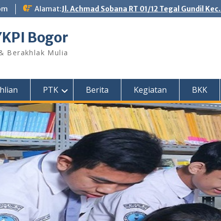
om
Alamat:
Jl. Achmad Sobana RT 01/12 Tegal Gundil Kec
YKPI Bogor
 & Berakhlak Mulia
hlian
PTK
Berita
Kegiatan
BKK