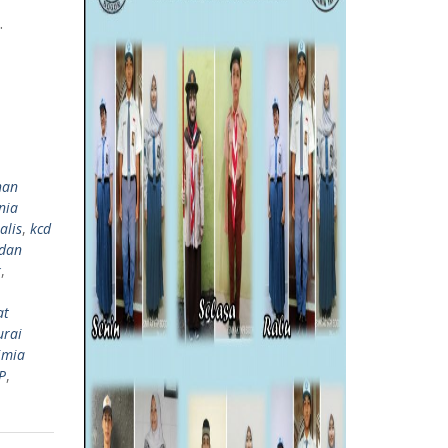
.
han
nia
alis
,
kcd
 dan
k
,
at
urai
kimia
P
,