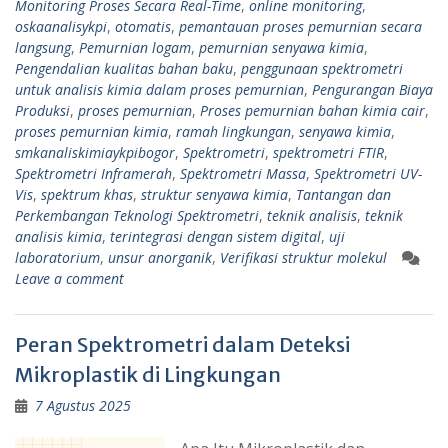
Monitoring Proses Secara Real-Time
,
online monitoring
,
oskaanalisykpi
,
otomatis
,
pemantauan proses pemurnian secara
langsung
,
Pemurnian logam
,
pemurnian senyawa kimia
,
Pengendalian kualitas bahan baku
,
penggunaan spektrometri
untuk analisis kimia dalam proses pemurnian
,
Pengurangan Biaya
Produksi
,
proses pemurnian
,
Proses pemurnian bahan kimia cair
,
proses pemurnian kimia
,
ramah lingkungan
,
senyawa kimia
,
smkanaliskimiaykpibogor
,
Spektrometri
,
spektrometri FTIR
,
Spektrometri Inframerah
,
Spektrometri Massa
,
Spektrometri UV-
Vis
,
spektrum khas
,
struktur senyawa kimia
,
Tantangan dan
Perkembangan Teknologi Spektrometri
,
teknik analisis
,
teknik
analisis kimia
,
terintegrasi dengan sistem digital
,
uji
laboratorium
,
unsur anorganik
,
Verifikasi struktur molekul
Leave a comment
Peran Spektrometri dalam Deteksi
Mikroplastik di Lingkungan
7 Agustus 2025