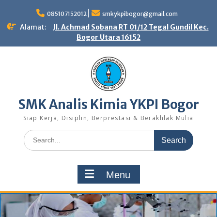
Skip
to
085107152012
smkykpibogor@gmail.com
content
Alamat:
Jl. Achmad Sobana RT 01/12 Tegal Gundil Kec.
Bogor Utara 16152
SMK Analis Kimia YKPI Bogor
Siap Kerja, Disiplin, Berprestasi & Berakhlak Mulia
Search
for:
Menu