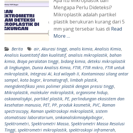
Apa Itu Mikroplastik dan
Mengapa Perlu Dideteksi?
Mikroplastik adalah partikel
plastik berukuran kurang dari 5
mm yang tersebar luas di
Read
More …
Berita
air
,
Akurasi tinggi
,
analis kimia
,
Analisis Kimia
,
Analisis kuantitatif dan kualitatif
,
analisis mikroplastik
,
bahan
kimia
,
Biaya peralatan tinggi
,
bidang kimia
,
deteksi mikroplastik
di lingkungan
,
Dunia Analisis Kimia
,
FTIR
,
FTIR mikro
,
FTIR untuk
mikroplastik
,
Integrasi AI
,
kcd wilayah II
,
Kontaminasi silang antar
sampel
,
kota bogor
,
kromatografi
,
limbah plastik
,
mengidentifikasi jenis polimer plastik dengan presisi tinggi
,
Mikroplastik
,
molekuler mikroplastik
,
organisme hidup
,
oskaanalisykpi
,
partikel plastik
,
PE
,
perlindungan ekosistem dan
kesehatan manusia
,
PET
,
PP
,
produk kosmetik
,
PVC
,
Raman
spectroscopy
,
Raman spektroskopi mikroplastik
,
sistem
otomatisasi laboratorium
,
smkanaliskimiaykpibogor
,
Spektrometri
,
Spektrometri Massa
,
Spektrometri Massa Resolusi
Tinggi
,
spektrometri mikroplastik
,
spektroskopi inframerah
,