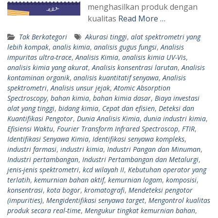
menghasilkan produk dengan
kualitas
Read More …
Tak Berkategori
Akurasi tinggi
,
alat spektrometri yang
lebih kompak
,
analis kimia
,
analisis gugus fungsi
,
Analisis
impuritas ultra-trace
,
Analisis Kimia
,
analisis kimia UV-Vis
,
analisis kimia yang akurat
,
Analisis konsentrasi larutan
,
Analisis
kontaminan organik
,
analisis kuantitatif senyawa
,
Analisis
spektrometri
,
Analisis unsur jejak
,
Atomic Absorption
Spectroscopy
,
bahan kimia
,
bahan kimia dasar
,
Biaya investasi
alat yang tinggi
,
bidang kimia
,
Cepat dan efisien
,
Deteksi dan
Kuantifikasi Pengotor
,
Dunia Analisis Kimia
,
dunia industri kimia
,
Efisiensi Waktu
,
Fourier Transform Infrared Spectroscop
,
FTIR
,
Identifikasi Senyawa Kimia
,
Identifikasi senyawa kompleks
,
industri farmasi
,
industri kimia
,
Industri Pangan dan Minuman
,
Industri pertambangan
,
Industri Pertambangan dan Metalurgi
,
jenis-jenis spektrometri
,
kcd wilayah II
,
Kebutuhan operator yang
terlatih
,
kemurnian bahan aktif
,
kemurnian logam
,
komposisi
,
konsentrasi
,
kota bogor
,
kromatografi
,
Mendeteksi pengotor
(impurities)
,
Mengidentifikasi senyawa target
,
Mengontrol kualitas
produk secara real-time
,
Mengukur tingkat kemurnian bahan
,