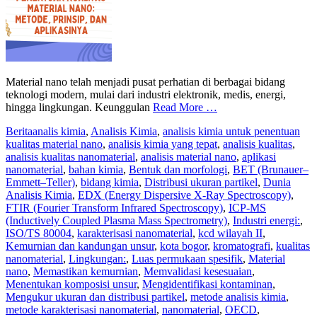
Material nano telah menjadi pusat perhatian di berbagai bidang
teknologi modern, mulai dari industri elektronik, medis, energi,
hingga lingkungan. Keunggulan
Read More …
Berita
analis kimia
,
Analisis Kimia
,
analisis kimia untuk penentuan
kualitas material nano
,
analisis kimia yang tepat
,
analisis kualitas
,
analisis kualitas nanomaterial
,
analisis material nano
,
aplikasi
nanomaterial
,
bahan kimia
,
Bentuk dan morfologi
,
BET (Brunauer–
Emmett–Teller)
,
bidang kimia
,
Distribusi ukuran partikel
,
Dunia
Analisis Kimia
,
EDX (Energy Dispersive X-Ray Spectroscopy)
,
FTIR (Fourier Transform Infrared Spectroscopy)
,
ICP-MS
(Inductively Coupled Plasma Mass Spectrometry)
,
Industri energi:
,
ISO/TS 80004
,
karakterisasi nanomaterial
,
kcd wilayah II
,
Kemurnian dan kandungan unsur
,
kota bogor
,
kromatografi
,
kualitas
nanomaterial
,
Lingkungan:
,
Luas permukaan spesifik
,
Material
nano
,
Memastikan kemurnian
,
Memvalidasi kesesuaian
,
Menentukan komposisi unsur
,
Mengidentifikasi kontaminan
,
Mengukur ukuran dan distribusi partikel
,
metode analisis kimia
,
metode karakterisasi nanomaterial
,
nanomaterial
,
OECD
,