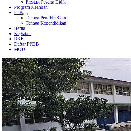
Prestasi Peserta Didik
Program Keahlian
PTK
Tenaga Pendidik/Guru
Tenaga Kependidikan
Berita
Kegiatan
BKK
Daftar PPDB
MOU
GEDUNG DAN LAPANGAN