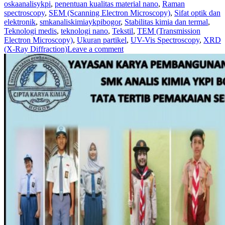
oskaanalisykpi
,
penentuan kualitas material nano
,
Raman
spectroscopy
,
SEM (Scanning Electron Microscopy)
,
Sifat optik dan
elektronik
,
smkanaliskimiaykpibogor
,
Stabilitas kimia dan termal
,
Teknologi medis
,
teknologi nano
,
Tekstil
,
TEM (Transmission
Electron Microscopy)
,
Ukuran partikel
,
UV-Vis Spectroscopy
,
XRD
(X-Ray Diffraction)
Leave a comment