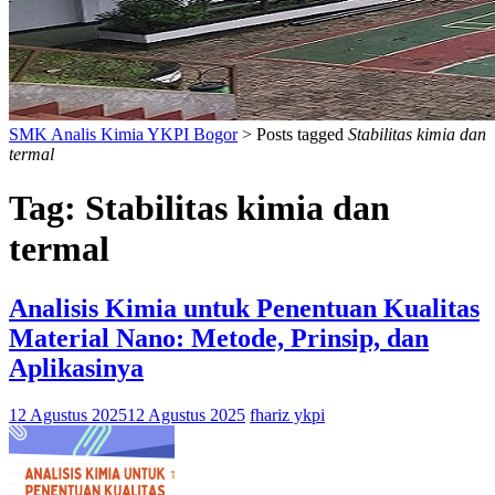
SMK Analis Kimia YKPI Bogor
>
Posts tagged
Stabilitas kimia dan
termal
Tag:
Stabilitas kimia dan
termal
Analisis Kimia untuk Penentuan Kualitas
Material Nano: Metode, Prinsip, dan
Aplikasinya
12 Agustus 2025
12 Agustus 2025
fhariz ykpi