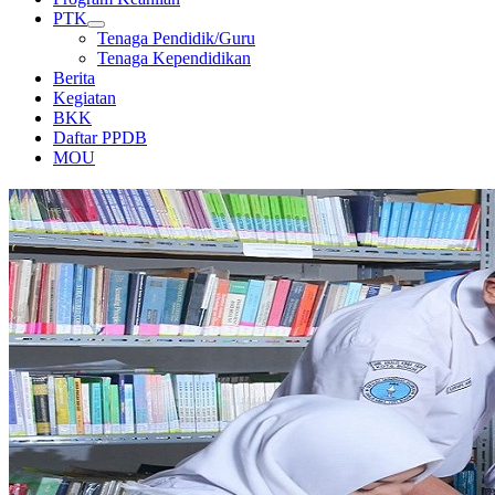
PTK
Tenaga Pendidik/Guru
Tenaga Kependidikan
Berita
Kegiatan
BKK
Daftar PPDB
MOU
PERPUSTAKAAN