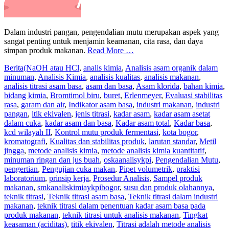
Dalam industri pangan, pengendalian mutu merupakan aspek yang
sangat penting untuk menjamin keamanan, cita rasa, dan daya
simpan produk makanan.
Read More …
Berita
(NaOH atau HCl
,
analis kimia
,
Analisis asam organik dalam
minuman
,
Analisis Kimia
,
analisis kualitas
,
analisis makanan
,
analisis titrasi asam basa
,
asam dan basa
,
Asam klorida
,
bahan kimia
,
bidang kimia
,
Bromtimol biru
,
buret
,
Erlenmeyer
,
Evaluasi stabilitas
rasa
,
garam dan air
,
Indikator asam basa
,
industri makanan
,
industri
pangan
,
itik ekivalen
,
jenis titrasi
,
kadar asam
,
kadar asam asetat
dalam cuka
,
kadar asam dan basa
,
Kadar asam total
,
Kadar basa
,
kcd wilayah II
,
Kontrol mutu produk fermentasi
,
kota bogor
,
kromatografi
,
Kualitas dan stabilitas produk
,
larutan standar
,
Metil
jingga
,
metode analisis kimia
,
metode analisis kimia kuantitatif
,
minuman ringan dan jus buah
,
oskaanalisykpi
,
Pengendalian Mutu
,
pengertian
,
Pengujian cuka makan
,
Pipet volumetrik
,
praktisi
laboratorium
,
prinsip kerja
,
Prosedur Analisis
,
Sampel produk
makanan
,
smkanaliskimiaykpibogor
,
susu dan produk olahannya
,
teknik titrasi
,
Teknik titrasi asam basa
,
Teknik titrasi dalam industri
makanan
,
teknik titrasi dalam penentuan kadar asam basa pada
produk makanan
,
teknik titrasi untuk analisis makanan
,
Tingkat
keasaman (aciditas)
,
titik ekivalen
,
Titrasi adalah metode analisis