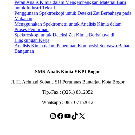
Peran Analis Kimia dalam Mengembangkan Material Baru
untuk Industri Tekstil
Penggunaan Spektroskopi untuk Deteksi Zat Berbahaya pada
Makanan
Menggunakan Spektrometri untuk Analisis Kimia dalam
Proses Pemurnian
Spektroskopi untuk Deteksi Zat Kimia Berbahaya di
Lingkungan Kerja
Analisis Kimia dalam Penentuan Komposisi Senyawa Bahan
Bangunan
SMK Analis Kimia YKPI Bogor
Jl. H. Achmad Sobana SH Perumnas Bantarjati Kota Bogor
Tlp./Fax : (0251) 8312052
Whatsapp : 085107152012
Instagram
Facebook
YouTube
TikTok
X