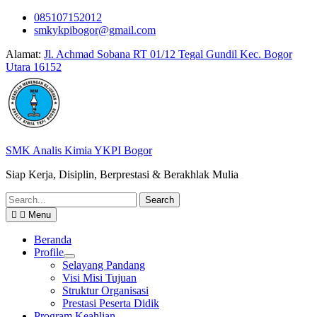
Skip
085107152012
to
smkykpibogor@gmail.com
content
Alamat:
Jl. Achmad Sobana RT 01/12 Tegal Gundil Kec. Bogor
Utara 16152
SMK Analis Kimia YKPI Bogor
Siap Kerja, Disiplin, Berprestasi & Berakhlak Mulia
Search
for:
Menu
Beranda
Profile
Selayang Pandang
Visi Misi Tujuan
Struktur Organisasi
Prestasi Peserta Didik
Program Keahlian