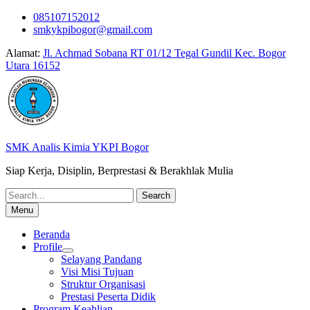
Skip
085107152012
to
smkykpibogor@gmail.com
content
Alamat:
Jl. Achmad Sobana RT 01/12 Tegal Gundil Kec. Bogor
Utara 16152
SMK Analis Kimia YKPI Bogor
Siap Kerja, Disiplin, Berprestasi & Berakhlak Mulia
Search
for:
Menu
Beranda
Profile
Selayang Pandang
Visi Misi Tujuan
Struktur Organisasi
Prestasi Peserta Didik
Program Keahlian