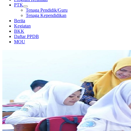
PTK
Tenaga Pendidik/Guru
Tenaga Kependidikan
Berita
Kegiatan
BKK
Daftar PPDB
MOU
KEGIATAN BELAJAR MENGAJAR