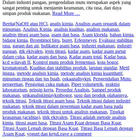
Dalam industri pangan, pengendalian mutu merupakan aspek yang
sangat penting untuk menjamin keamanan, cita rasa, dan daya
simpan produk makanan.
Read More …
Berita
(NaOH atau HCl
,
analis kimia
,
Analisis asam organik dalam
minuman
,
Analisis Kimia
,
analisis kualitas
,
analisis makanan
,
analisis titrasi asam basa
,
asam dan basa
,
Asam klorida
,
bahan kimia
,
bidang kimia
,
Bromtimol biru
,
buret
,
Erlenmeyer
,
Evaluasi stabilitas
rasa
,
garam dan air
,
Indikator asam basa
,
industri makanan
,
industri
pangan
,
itik ekivalen
,
jenis titrasi
,
kadar asam
,
kadar asam asetat
dalam cuka
,
kadar asam dan basa
,
Kadar asam total
,
Kadar basa
,
kcd wilayah II
,
Kontrol mutu produk fermentasi
,
kota bogor
,
kromatografi
,
Kualitas dan stabilitas produk
,
larutan standar
,
Metil
jingga
,
metode analisis kimia
,
metode analisis kimia kuantitatif
,
minuman ringan dan jus buah
,
oskaanalisykpi
,
Pengendalian Mutu
,
pengertian
,
Pengujian cuka makan
,
Pipet volumetrik
,
praktisi
laboratorium
,
prinsip kerja
,
Prosedur Analisis
,
Sampel produk
makanan
,
smkanaliskimiaykpibogor
,
susu dan produk olahannya
,
teknik titrasi
,
Teknik titrasi asam basa
,
Teknik titrasi dalam industri
makanan
,
teknik titrasi dalam penentuan kadar asam basa pada
produk makanan
,
teknik titrasi untuk analisis makanan
,
Tingkat
keasaman (aciditas)
,
titik ekivalen
,
Titrasi adalah metode analisis
kimia
,
titrasi asam basa
,
Titrasi Asam Kuat dengan Basa Kuat
,
Titrasi Asam Lemah dengan Basa Kuat
,
Titrasi Basa Lemah dengan
Asam Kuat
,
yogurt dan keju
Leave a comment