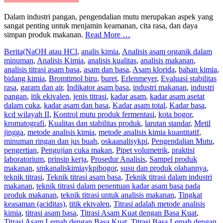
Dalam industri pangan, pengendalian mutu merupakan aspek yang
sangat penting untuk menjamin keamanan, cita rasa, dan daya
simpan produk makanan.
Read More …
Berita
(NaOH atau HCl
,
analis kimia
,
Analisis asam organik dalam
minuman
,
Analisis Kimia
,
analisis kualitas
,
analisis makanan
,
analisis titrasi asam basa
,
asam dan basa
,
Asam klorida
,
bahan kimia
,
bidang kimia
,
Bromtimol biru
,
buret
,
Erlenmeyer
,
Evaluasi stabilitas
rasa
,
garam dan air
,
Indikator asam basa
,
industri makanan
,
industri
pangan
,
itik ekivalen
,
jenis titrasi
,
kadar asam
,
kadar asam asetat
dalam cuka
,
kadar asam dan basa
,
Kadar asam total
,
Kadar basa
,
kcd wilayah II
,
Kontrol mutu produk fermentasi
,
kota bogor
,
kromatografi
,
Kualitas dan stabilitas produk
,
larutan standar
,
Metil
jingga
,
metode analisis kimia
,
metode analisis kimia kuantitatif
,
minuman ringan dan jus buah
,
oskaanalisykpi
,
Pengendalian Mutu
,
pengertian
,
Pengujian cuka makan
,
Pipet volumetrik
,
praktisi
laboratorium
,
prinsip kerja
,
Prosedur Analisis
,
Sampel produk
makanan
,
smkanaliskimiaykpibogor
,
susu dan produk olahannya
,
teknik titrasi
,
Teknik titrasi asam basa
,
Teknik titrasi dalam industri
makanan
,
teknik titrasi dalam penentuan kadar asam basa pada
produk makanan
,
teknik titrasi untuk analisis makanan
,
Tingkat
keasaman (aciditas)
,
titik ekivalen
,
Titrasi adalah metode analisis
kimia
,
titrasi asam basa
,
Titrasi Asam Kuat dengan Basa Kuat
,
Titrasi Asam Lemah dengan Basa Kuat
,
Titrasi Basa Lemah dengan