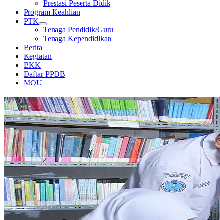
Prestasi Peserta Didik
Program Keahlian
PTK
Tenaga Pendidik/Guru
Tenaga Kependidikan
Berita
Kegiatan
BKK
Daftar PPDB
MOU
PERPUSTAKAAN