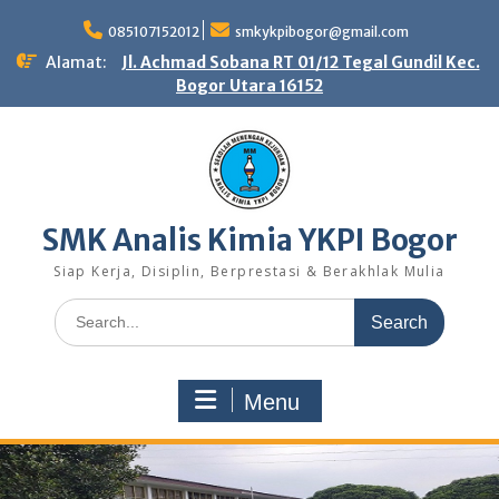
Skip
to
085107152012
smkykpibogor@gmail.com
content
Alamat:
Jl. Achmad Sobana RT 01/12 Tegal Gundil Kec.
Bogor Utara 16152
SMK Analis Kimia YKPI Bogor
Siap Kerja, Disiplin, Berprestasi & Berakhlak Mulia
Search
for:
Menu