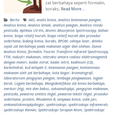
zat berbahaya seperti formalin,
boraks,
Read More …
Berita
AAS
,
analis kimia
,
analisis keamanan pangan
,
Analisis Kimia
,
Analisis lemak
,
analisis pangan
,
Analisis residu
pestisida
,
Aplikasi UV-Vis
,
Atomic Absorption Spectroscopy
,
bahan
kimia
,
biaya relatif murah
,
biaya relatif murah dan prosedur
sederhana
,
bidang kimia
,
boraks
,
BPOM
,
cahaya laser
,
deteksi
cepat zat berbahaya pada makanan segar dan olahan
,
Dunia
Analisis Kimia
,
formalin
,
Fourier Transform Infrared Spectroscopy
,
FTIR
,
industri makanan
,
interaksi antara radiasi elektromagnetik
dengan materi
,
kadar nitrat
,
kadar nitrit
,
kadmium (Cd)
,
karbohidrat
,
kcd wilayah II
,
Keamanan pangan
,
kontaminasi
makanan oleh zat berbahaya
,
kota bogor
,
kromatografi
,
laboratorium pengujian pangan
,
lembaga pengawasan
,
logam
berat
,
Logam berbahaya
,
Mengidentifikasi zat kimia berbahaya
,
merkuri (Hg)
,
mie dan bakso
,
oskaanalisykpi
,
pengujian makanan
,
pestisida
,
pewarna sintetis ilegal
,
pewarna tekstil ilegal
,
prosedur
sederhana
,
protein
,
Rhodamin B
,
senyawa kimia
,
sidik jari
,
smkanaliskimiaykpibogor
,
spektroskopi
,
spektroskopi inframerah
,
spektroskopi Raman
,
Spektroskopi Serapan Atom
,
Spektroskopi