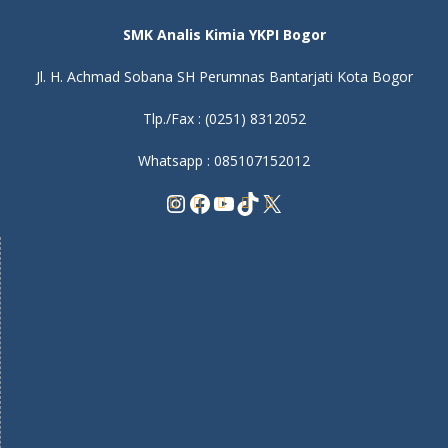
SMK Analis Kimia YKPI Bogor
Jl. H. Achmad Sobana SH Perumnas Bantarjati Kota Bogor
Tlp./Fax : (0251) 8312052
Whatsapp : 085107152012
Instagram
Facebook
YouTube
TikTok
X