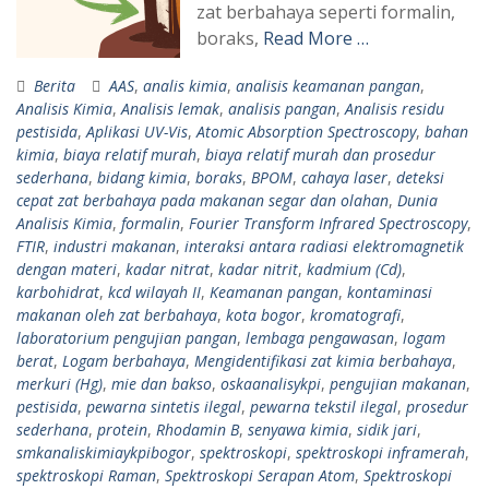
zat berbahaya seperti formalin,
boraks,
Read More …
Berita
AAS
,
analis kimia
,
analisis keamanan pangan
,
Analisis Kimia
,
Analisis lemak
,
analisis pangan
,
Analisis residu
pestisida
,
Aplikasi UV-Vis
,
Atomic Absorption Spectroscopy
,
bahan
kimia
,
biaya relatif murah
,
biaya relatif murah dan prosedur
sederhana
,
bidang kimia
,
boraks
,
BPOM
,
cahaya laser
,
deteksi
cepat zat berbahaya pada makanan segar dan olahan
,
Dunia
Analisis Kimia
,
formalin
,
Fourier Transform Infrared Spectroscopy
,
FTIR
,
industri makanan
,
interaksi antara radiasi elektromagnetik
dengan materi
,
kadar nitrat
,
kadar nitrit
,
kadmium (Cd)
,
karbohidrat
,
kcd wilayah II
,
Keamanan pangan
,
kontaminasi
makanan oleh zat berbahaya
,
kota bogor
,
kromatografi
,
laboratorium pengujian pangan
,
lembaga pengawasan
,
logam
berat
,
Logam berbahaya
,
Mengidentifikasi zat kimia berbahaya
,
merkuri (Hg)
,
mie dan bakso
,
oskaanalisykpi
,
pengujian makanan
,
pestisida
,
pewarna sintetis ilegal
,
pewarna tekstil ilegal
,
prosedur
sederhana
,
protein
,
Rhodamin B
,
senyawa kimia
,
sidik jari
,
smkanaliskimiaykpibogor
,
spektroskopi
,
spektroskopi inframerah
,
spektroskopi Raman
,
Spektroskopi Serapan Atom
,
Spektroskopi