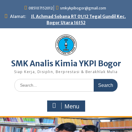
Skip
085107152012
smkykpibogor@gmail.com
to
content
Alamat:
Jl. Achmad Sobana RT 01/12 Tegal Gundil Kec.
Bogor Utara 16152
SMK Analis Kimia YKPI Bogor
Siap Kerja, Disiplin, Berprestasi & Berakhlak Mulia
Search
for:
Menu