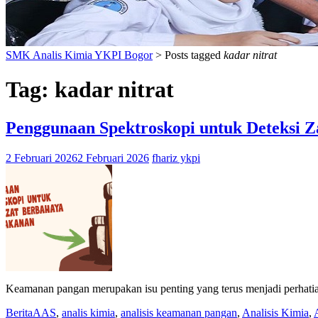
SMK Analis Kimia YKPI Bogor
>
Posts tagged
kadar nitrat
Tag:
kadar nitrat
Penggunaan Spektroskopi untuk Deteksi 
2 Februari 2026
2 Februari 2026
fhariz ykpi
Keamanan pangan merupakan isu penting yang terus menjadi perhatia
Berita
AAS
,
analis kimia
,
analisis keamanan pangan
,
Analisis Kimia
,