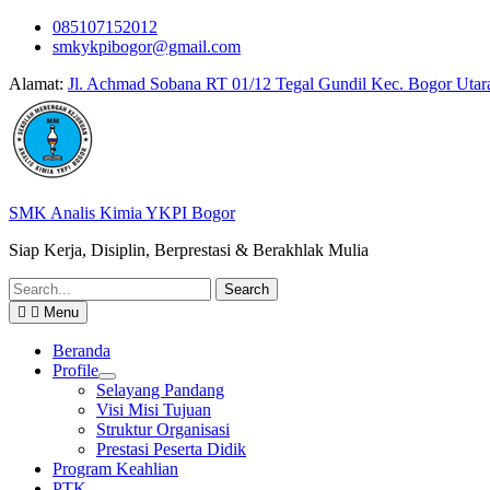
Skip
085107152012
to
smkykpibogor@gmail.com
content
Alamat:
Jl. Achmad Sobana RT 01/12 Tegal Gundil Kec. Bogor Utar
SMK Analis Kimia YKPI Bogor
Siap Kerja, Disiplin, Berprestasi & Berakhlak Mulia
Search
for:
Menu
Beranda
Profile
Selayang Pandang
Visi Misi Tujuan
Struktur Organisasi
Prestasi Peserta Didik
Program Keahlian
PTK