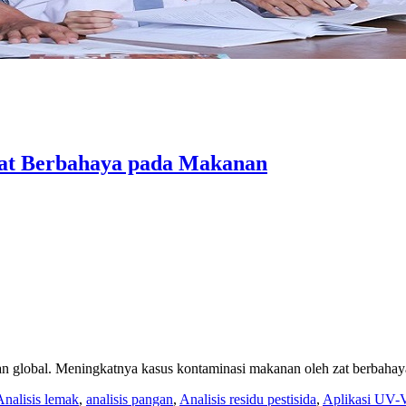
Zat Berbahaya pada Makanan
n global. Meningkatnya kasus kontaminasi makanan oleh zat berbahaya 
Analisis lemak
,
analisis pangan
,
Analisis residu pestisida
,
Aplikasi UV-V