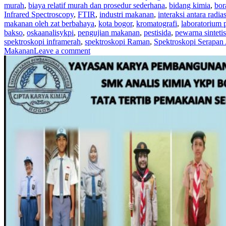
murah
,
biaya relatif murah dan prosedur sederhana
,
bidang kimia
,
bor
Infrared Spectroscopy
,
FTIR
,
industri makanan
,
interaksi antara radi
makanan oleh zat berbahaya
,
kota bogor
,
kromatografi
,
laboratorium 
bakso
,
oskaanalisykpi
,
pengujian makanan
,
pestisida
,
pewarna sintetis
spektroskopi inframerah
,
spektroskopi Raman
,
Spektroskopi Serapan
Makanan
Leave a comment