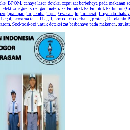
aks
,
BPOM
,
cahaya laser
,
deteksi cepat zat berbahaya pada makanan s
asi elektromagnetik dengan materi
,
kadar nitrat
,
kadar nitrit
,
kadmium (C
pengujian pangan
,
lembaga pengawasan
,
logam berat
,
Logam berbahay
 ilegal
,
pewarna tekstil ilegal
,
prosedur sederhana
,
protein
,
Rhodamin 
 Atom
,
Spektroskopi untuk deteksi zat berbahaya pada makanan
,
strukt