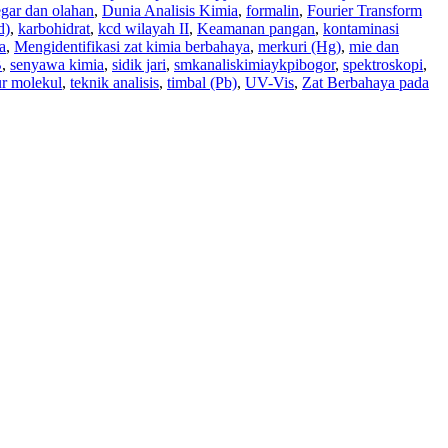
egar dan olahan
,
Dunia Analisis Kimia
,
formalin
,
Fourier Transform
d)
,
karbohidrat
,
kcd wilayah II
,
Keamanan pangan
,
kontaminasi
a
,
Mengidentifikasi zat kimia berbahaya
,
merkuri (Hg)
,
mie dan
B
,
senyawa kimia
,
sidik jari
,
smkanaliskimiaykpibogor
,
spektroskopi
,
ur molekul
,
teknik analisis
,
timbal (Pb)
,
UV-Vis
,
Zat Berbahaya pada