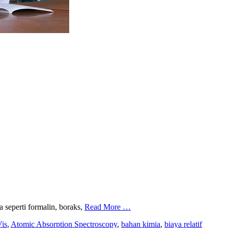
seperti formalin, boraks,
Read More …
is
,
Atomic Absorption Spectroscopy
,
bahan kimia
,
biaya relatif