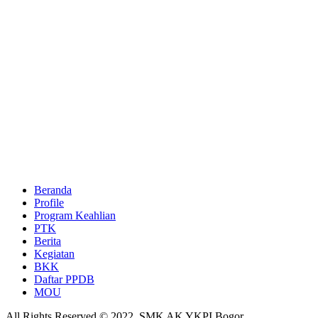
Beranda
Profile
Program Keahlian
PTK
Berita
Kegiatan
BKK
Daftar PPDB
MOU
All Rights Reserved © 2022. SMK AK YKPI Bogor