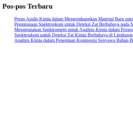
Pos-pos Terbaru
Peran Analis Kimia dalam Mengembangkan Material Baru untuk 
Penggunaan Spektroskopi untuk Deteksi Zat Berbahaya pada
Menggunakan Spektrometri untuk Analisis Kimia dalam Prose
Spektroskopi untuk Deteksi Zat Kimia Berbahaya di Lingkung
Analisis Kimia dalam Penentuan Komposisi Senyawa Bahan 