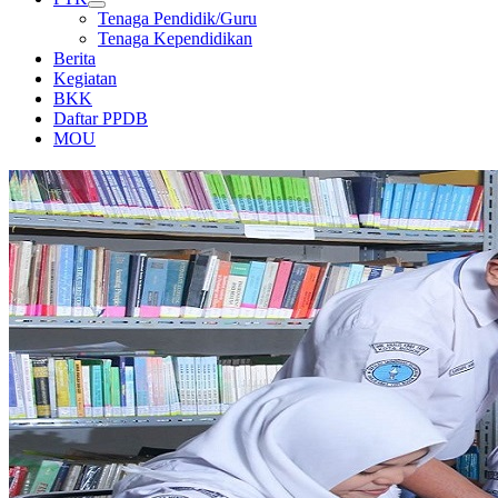
Tenaga Pendidik/Guru
Tenaga Kependidikan
Berita
Kegiatan
BKK
Daftar PPDB
MOU
PERPUSTAKAAN