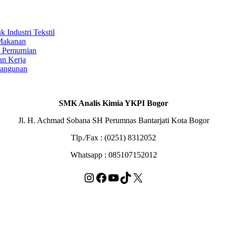
Industri Tekstil
 Makanan
s Pemurnian
an Kerja
Bangunan
SMK Analis Kimia YKPI Bogor
Jl. H. Achmad Sobana SH Perumnas Bantarjati Kota Bogor
Tlp./Fax : (0251) 8312052
Whatsapp : 085107152012
Instagram
Facebook
YouTube
TikTok
X