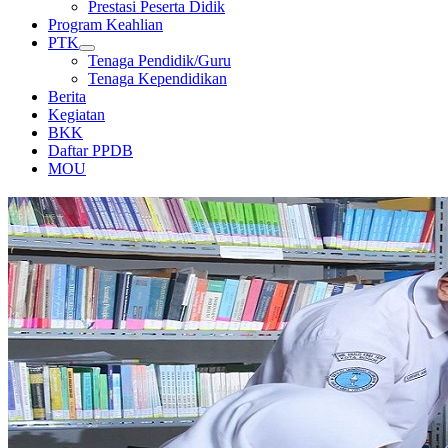
Prestasi Peserta Didik
Program Keahlian
PTK
Tenaga Pendidik/Guru
Tenaga Kependidikan
Berita
Kegiatan
BKK
Daftar PPDB
MOU
PERPUSTAKAAN