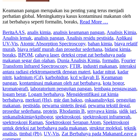
Keamanan pangan merupakan isu penting yang terus menjadi
perhatian global. Meningkatnya kasus kontaminasi makanan oleh
zat berbahaya seperti formalin, boraks,
Read More …
Berita
AAS
,
analis kimia
,
analisis keamanan pangan
,
Analisis Kimia
,
Analisis lemak
,
analisis pangan
,
Analisis residu pestisida
,
Aplikasi
UV-Vis
,
Atomic Absorption Spectroscopy
,
bahan kimia
,
biaya relatif
murah
,
biaya relatif murah dan prosedur sederhana
,
bidang kimia
,
boraks
,
BPOM
,
cahaya laser
,
deteksi cepat zat berbahaya pada
makanan segar dan olahan
,
Dunia Analisis Kimia
,
formalin
,
Fourier
Transform Infrared Spectroscopy
,
FTIR
,
industri makanan
,
interaksi
antara radiasi elektromagnetik dengan materi
,
kadar nitrat
,
kadar
nitrit
,
kadmium (Cd)
,
karbohidrat
,
kcd wilayah II
,
Keamanan
pangan
,
kontaminasi makanan oleh zat berbahaya
,
kota bogor
,
kromatografi
,
laboratorium pengujian pangan
,
lembaga pengawasan
,
logam berat
,
Logam berbahaya
,
Mengidentifikasi zat kimia
berbahaya
,
merkuri (Hg)
,
mie dan bakso
,
oskaanalisykpi
,
pengujian
makanan
,
pestisida
,
pewarna sintetis ilegal
,
pewarna tekstil ilegal
,
prosedur sederhana
,
protein
,
Rhodamin B
,
senyawa kimia
,
sidik jari
,
smkanaliskimiaykpibogor
,
spektroskopi
,
spektroskopi inframerah
,
spektroskopi Raman
,
Spektroskopi Serapan Atom
,
Spektroskopi
untuk deteksi zat berbahaya pada makanan
,
struktur molekul
,
teknik
analisis
,
timbal (Pb)
,
UV-Vis
,
Zat Berbahaya pada Makanan
Leave a
comment