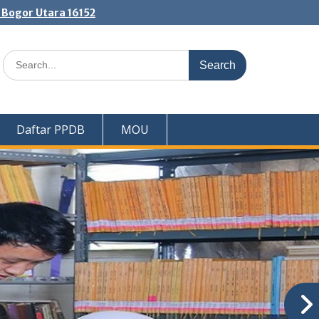
. Bogor Utara 16152
Search
for:
Daftar PPDB
MOU