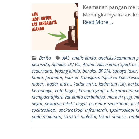
Keamanan pangan merupa
Meningkatnya kasus kon
Read More …
Berita
AAS
,
analis kimia
,
analisis keamanan 
pestisida
,
Aplikasi UV-Vis
,
Atomic Absorption Spectrosc
sederhana
,
bidang kimia
,
boraks
,
BPOM
,
cahaya laser
Kimia
,
formalin
,
Fourier Transform Infrared Spectrosc
materi
,
kadar nitrat
,
kadar nitrit
,
kadmium (Cd)
,
karbo
berbahaya
,
kota bogor
,
kromatografi
,
laboratorium p
Mengidentifikasi zat kimia berbahaya
,
merkuri (Hg)
,
mi
ilegal
,
pewarna tekstil ilegal
,
prosedur sederhana
,
pro
spektroskopi
,
spektroskopi inframerah
,
spektroskopi 
pada makanan
,
struktur molekul
,
teknik analisis
,
timba