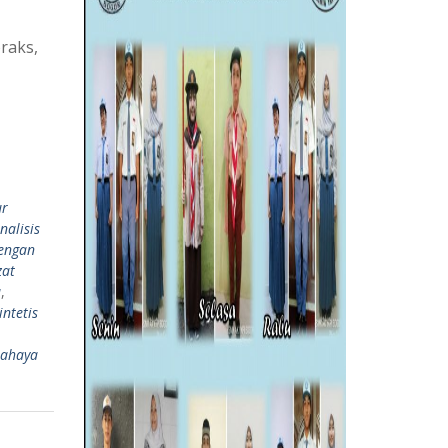
raks,
ur
nalisis
dengan
zat
a
,
ntetis
bahaya