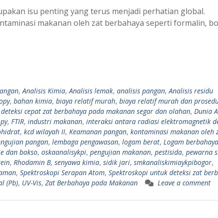
kan isu penting yang terus menjadi perhatian global.
taminasi makanan oleh zat berbahaya seperti formalin, bo
pangan
,
Analisis Kimia
,
Analisis lemak
,
analisis pangan
,
Analisis residu
opy
,
bahan kimia
,
biaya relatif murah
,
biaya relatif murah dan prosed
,
deteksi cepat zat berbahaya pada makanan segar dan olahan
,
Dunia A
opy
,
FTIR
,
industri makanan
,
interaksi antara radiasi elektromagnetik 
hidrat
,
kcd wilayah II
,
Keamanan pangan
,
kontaminasi makanan oleh 
engujian pangan
,
lembaga pengawasan
,
logam berat
,
Logam berbahay
e dan bakso
,
oskaanalisykpi
,
pengujian makanan
,
pestisida
,
pewarna si
tein
,
Rhodamin B
,
senyawa kimia
,
sidik jari
,
smkanaliskimiaykpibogor
,
Raman
,
Spektroskopi Serapan Atom
,
Spektroskopi untuk deteksi zat ber
l (Pb)
,
UV-Vis
,
Zat Berbahaya pada Makanan
Leave a comment