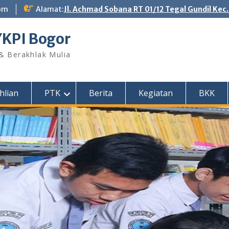
om
Alamat:
Jl. Achmad Sobana RT 01/12 Tegal Gundil Kec
YKPI Bogor
 & Berakhlak Mulia
hlian
PTK
Berita
Kegiatan
BKK