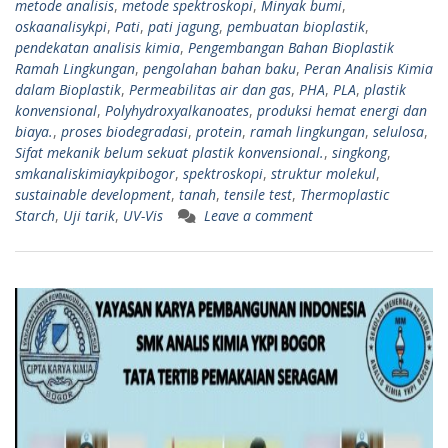
metode analisis
,
metode spektroskopi
,
Minyak bumi
,
oskaanalisykpi
,
Pati
,
pati jagung
,
pembuatan bioplastik
,
pendekatan analisis kimia
,
Pengembangan Bahan Bioplastik
Ramah Lingkungan
,
pengolahan bahan baku
,
Peran Analisis Kimia
dalam Bioplastik
,
Permeabilitas air dan gas
,
PHA
,
PLA
,
plastik
konvensional
,
Polyhydroxyalkanoates
,
produksi hemat energi dan
biaya.
,
proses biodegradasi
,
protein
,
ramah lingkungan
,
selulosa
,
Sifat mekanik belum sekuat plastik konvensional.
,
singkong
,
smkanaliskimiaykpibogor
,
spektroskopi
,
struktur molekul
,
sustainable development
,
tanah
,
tensile test
,
Thermoplastic
Starch
,
Uji tarik
,
UV-Vis
Leave a comment