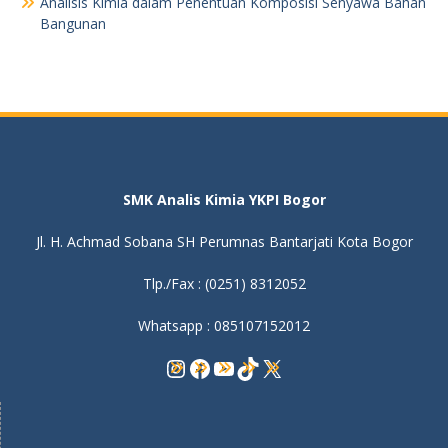
Analisis Kimia dalam Penentuan Komposisi Senyawa Bahan
Bangunan
SMK Analis Kimia YKPI Bogor
Jl. H. Achmad Sobana SH Perumnas Bantarjati Kota Bogor
Tlp./Fax : (0251) 8312052
Whatsapp : 085107152012
Instagram
Facebook
YouTube
TikTok
X