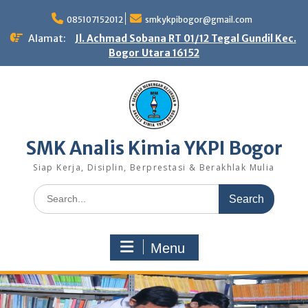
Skip
to
085107152012
smkykpibogor@gmail.com
content
Alamat:
Jl. Achmad Sobana RT 01/12 Tegal Gundil Kec.
Bogor Utara 16152
SMK Analis Kimia YKPI Bogor
Siap Kerja, Disiplin, Berprestasi & Berakhlak Mulia
Search
for:
Menu