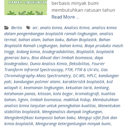
berbasis minyak bumi
membutuhkan ratusan tahun
Read More …
Berita
air
,
analis kimia
,
Analisis Kimia
,
analisis kimia
dalam pengembangan bioplastik ramah lingkungan
,
analisis
termal
,
bahan alam
,
bahan baku
,
Bahan Bioplastik
,
Bahan
Bioplastik Ramah Lingkungan
,
bahan kimia
,
Biaya produksi masih
tinggi
,
bidang kimia
,
biodegradabilitas
,
Bioplastik
,
bioplastik
generasi baru
,
Bisa dibuat dari limbah biomassa
,
daya
biodegradasi
,
Dunia Analisis Kimia
,
fleksibilitas
,
Fourier
Transform Infrared Spectroscopy
,
FTIR
,
FTIR & UV-Vis
,
Gas
Chromatography–Mass Spectrometry
,
GC-MS
,
HPLC
,
kandungan
pati
,
kandungan polimer alami
,
karakteristik bioplastik
,
kcd
wilayah II
,
keamanan lingkungan
,
kekuatan tarik
,
kentang
,
ketahanan panas
,
kitosan
,
kota bogor
,
kromatografi
,
kualitas
bahan
,
lignin
,
limbah biomassa
,
makhluk hidup
,
Membutuhkan
analisis kimia lanjutan untuk peningkatan kualitas
,
Menentukan
stabilitas bioplastik
,
Menganalisis dampak lingkungan
,
Mengidentifikasi komposisi bahan baku
,
Menguji sifat fisik dan
kimia bioplastik
,
Mengurangi ketergantungan minyak bumi
,