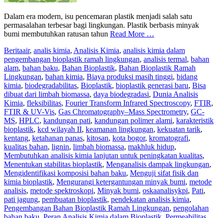
Dalam era modern, isu pencemaran plastik menjadi salah satu
permasalahan terbesar bagi lingkungan. Plastik berbasis minyak
bumi membutuhkan ratusan tahun
Read More …
Berita
air
,
analis kimia
,
Analisis Kimia
,
analisis kimia dalam
pengembangan bioplastik ramah lingkungan
,
analisis termal
,
bahan
alam
,
bahan baku
,
Bahan Bioplastik
,
Bahan Bioplastik Ramah
Lingkungan
,
bahan kimia
,
Biaya produksi masih tinggi
,
bidang
kimia
,
biodegradabilitas
,
Bioplastik
,
bioplastik generasi baru
,
Bisa
dibuat dari limbah biomassa
,
daya biodegradasi
,
Dunia Analisis
Kimia
,
fleksibilitas
,
Fourier Transform Infrared Spectroscopy
,
FTIR
,
FTIR & UV-Vis
,
Gas Chromatography–Mass Spectrometry
,
GC-
MS
,
HPLC
,
kandungan pati
,
kandungan polimer alami
,
karakteristik
bioplastik
,
kcd wilayah II
,
keamanan lingkungan
,
kekuatan tarik
,
kentang
,
ketahanan panas
,
kitosan
,
kota bogor
,
kromatografi
,
kualitas bahan
,
lignin
,
limbah biomassa
,
makhluk hidup
,
Membutuhkan analisis kimia lanjutan untuk peningkatan kualitas
,
Menentukan stabilitas bioplastik
,
Menganalisis dampak lingkungan
,
Mengidentifikasi komposisi bahan baku
,
Menguji sifat fisik dan
kimia bioplastik
,
Mengurangi ketergantungan minyak bumi
,
metode
analisis
,
metode spektroskopi
,
Minyak bumi
,
oskaanalisykpi
,
Pati
,
pati jagung
,
pembuatan bioplastik
,
pendekatan analisis kimia
,
Pengembangan Bahan Bioplastik Ramah Lingkungan
,
pengolahan
bahan baku
,
Peran Analisis Kimia dalam Bioplastik
,
Permeabilitas