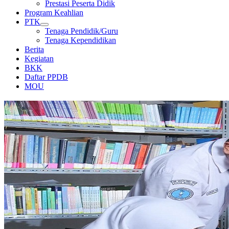
Prestasi Peserta Didik
Program Keahlian
PTK
Tenaga Pendidik/Guru
Tenaga Kependidikan
Berita
Kegiatan
BKK
Daftar PPDB
MOU
PERPUSTAKAAN