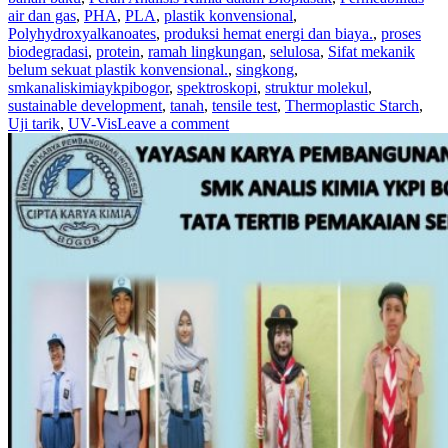
air dan gas
,
PHA
,
PLA
,
plastik konvensional
,
Polyhydroxyalkanoates
,
produksi hemat energi dan biaya.
,
proses
biodegradasi
,
protein
,
ramah lingkungan
,
selulosa
,
Sifat mekanik
belum sekuat plastik konvensional.
,
singkong
,
smkanaliskimiaykpibogor
,
spektroskopi
,
struktur molekul
,
sustainable development
,
tanah
,
tensile test
,
Thermoplastic Starch
,
Uji tarik
,
UV-Vis
Leave a comment