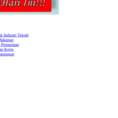
Industri Tekstil
 Makanan
s Pemurnian
an Kerja
Bangunan