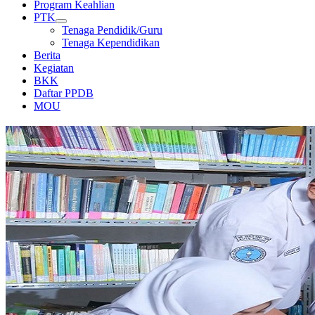
Program Keahlian
PTK
Tenaga Pendidik/Guru
Tenaga Kependidikan
Berita
Kegiatan
BKK
Daftar PPDB
MOU
PERPUSTAKAAN