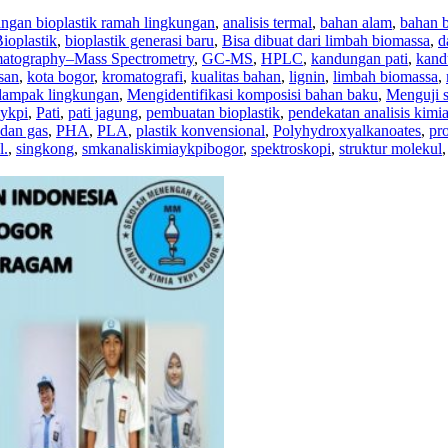
ngan bioplastik ramah lingkungan
,
analisis termal
,
bahan alam
,
bahan 
ioplastik
,
bioplastik generasi baru
,
Bisa dibuat dari limbah biomassa
,
d
atography–Mass Spectrometry
,
GC-MS
,
HPLC
,
kandungan pati
,
kand
san
,
kota bogor
,
kromatografi
,
kualitas bahan
,
lignin
,
limbah biomassa
,
dampak lingkungan
,
Mengidentifikasi komposisi bahan baku
,
Menguji si
sykpi
,
Pati
,
pati jagung
,
pembuatan bioplastik
,
pendekatan analisis kimi
 dan gas
,
PHA
,
PLA
,
plastik konvensional
,
Polyhydroxyalkanoates
,
pr
l.
,
singkong
,
smkanaliskimiaykpibogor
,
spektroskopi
,
struktur molekul