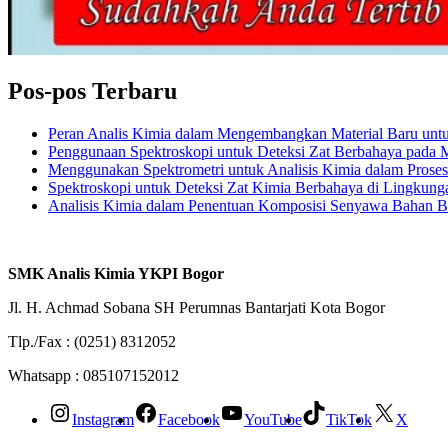
Pos-pos Terbaru
Peran Analis Kimia dalam Mengembangkan Material Baru untuk 
Penggunaan Spektroskopi untuk Deteksi Zat Berbahaya pada
Menggunakan Spektrometri untuk Analisis Kimia dalam Prose
Spektroskopi untuk Deteksi Zat Kimia Berbahaya di Lingkung
Analisis Kimia dalam Penentuan Komposisi Senyawa Bahan 
SMK Analis Kimia YKPI Bogor
Jl. H. Achmad Sobana SH Perumnas Bantarjati Kota Bogor
Tlp./Fax : (0251) 8312052
Whatsapp : 085107152012
Instagram
Facebook
YouTube
TikTok
X