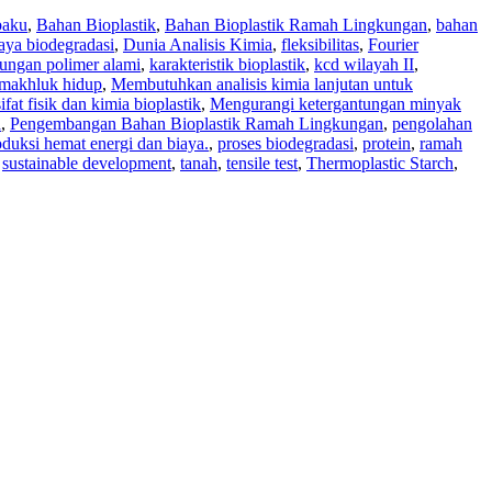
baku
,
Bahan Bioplastik
,
Bahan Bioplastik Ramah Lingkungan
,
bahan
aya biodegradasi
,
Dunia Analisis Kimia
,
fleksibilitas
,
Fourier
ungan polimer alami
,
karakteristik bioplastik
,
kcd wilayah II
,
makhluk hidup
,
Membutuhkan analisis kimia lanjutan untuk
fat fisik dan kimia bioplastik
,
Mengurangi ketergantungan minyak
a
,
Pengembangan Bahan Bioplastik Ramah Lingkungan
,
pengolahan
oduksi hemat energi dan biaya.
,
proses biodegradasi
,
protein
,
ramah
,
sustainable development
,
tanah
,
tensile test
,
Thermoplastic Starch
,