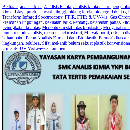
Berita
air
,
analis kimia
,
Analisis Kimia
,
analisis kimia dalam pengemba
kimia
,
Biaya produksi masih tinggi
,
bidang kimia
,
biodegradabilitas
,
B
Transform Infrared Spectroscopy
,
FTIR
,
FTIR & UV-Vis
,
Gas Chrom
keamanan lingkungan
,
kekuatan tarik
,
kentang
,
ketahanan panas
,
kito
peningkatan kualitas
,
Menentukan stabilitas bioplastik
,
Menganalisis 
bumi
,
metode analisis
,
metode spektroskopi
,
Minyak bumi
,
oskaanali
bahan baku
,
Peran Analisis Kimia dalam Bioplastik
,
Permeabilitas air
lingkungan
,
selulosa
,
Sifat mekanik belum sekuat plastik konvensiona
Uji tarik
,
UV-Vis
Leave a comment