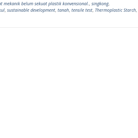
at mekanik belum sekuat plastik konvensional.
,
singkong
,
kul
,
sustainable development
,
tanah
,
tensile test
,
Thermoplastic Starch