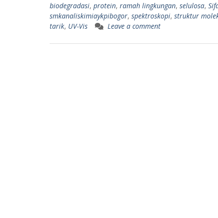
biodegradasi
,
protein
,
ramah lingkungan
,
selulosa
,
Sif
smkanaliskimiaykpibogor
,
spektroskopi
,
struktur mole
tarik
,
UV-Vis
Leave a comment