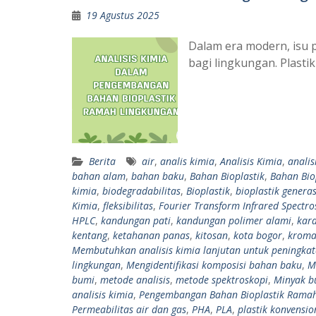
19 Agustus 2025
Dalam era modern, isu 
bagi lingkungan. Plast
Berita
air
,
analis kimia
,
Analisis Kimia
,
anali
bahan alam
,
bahan baku
,
Bahan Bioplastik
,
Bahan Bio
kimia
,
biodegradabilitas
,
Bioplastik
,
bioplastik genera
Kimia
,
fleksibilitas
,
Fourier Transform Infrared Spectro
HPLC
,
kandungan pati
,
kandungan polimer alami
,
kara
kentang
,
ketahanan panas
,
kitosan
,
kota bogor
,
kroma
Membutuhkan analisis kimia lanjutan untuk peningkat
lingkungan
,
Mengidentifikasi komposisi bahan baku
,
M
bumi
,
metode analisis
,
metode spektroskopi
,
Minyak b
analisis kimia
,
Pengembangan Bahan Bioplastik Rama
Permeabilitas air dan gas
,
PHA
,
PLA
,
plastik konvensio