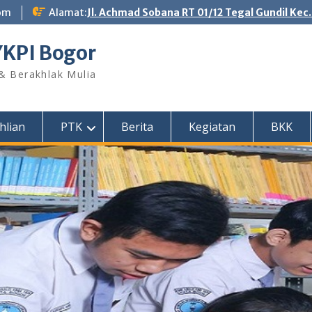
om
Alamat:
Jl. Achmad Sobana RT 01/12 Tegal Gundil Kec
YKPI Bogor
 & Berakhlak Mulia
hlian
PTK
Berita
Kegiatan
BKK