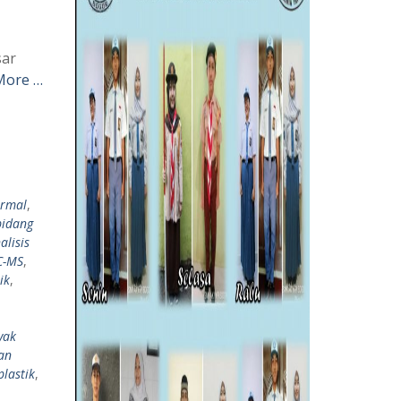
sar
More …
ermal
,
bidang
alisis
C-MS
,
ik
,
yak
an
plastik
,