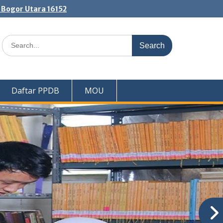
. Bogor Utara 16152
Search
for:
Daftar PPDB
MOU