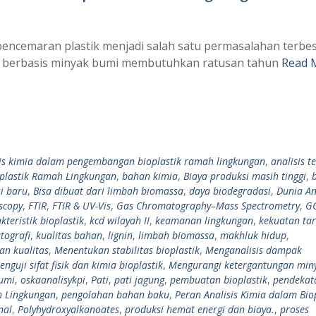
pencemaran plastik menjadi salah satu permasalahan terbe
ik berbasis minyak bumi membutuhkan ratusan tahun
Read 
sis kimia dalam pengembangan bioplastik ramah lingkungan
,
analisis t
plastik Ramah Lingkungan
,
bahan kimia
,
Biaya produksi masih tinggi
,
si baru
,
Bisa dibuat dari limbah biomassa
,
daya biodegradasi
,
Dunia An
scopy
,
FTIR
,
FTIR & UV-Vis
,
Gas Chromatography–Mass Spectrometry
,
G
kteristik bioplastik
,
kcd wilayah II
,
keamanan lingkungan
,
kekuatan tar
tografi
,
kualitas bahan
,
lignin
,
limbah biomassa
,
makhluk hidup
,
an kualitas
,
Menentukan stabilitas bioplastik
,
Menganalisis dampak
enguji sifat fisik dan kimia bioplastik
,
Mengurangi ketergantungan min
umi
,
oskaanalisykpi
,
Pati
,
pati jagung
,
pembuatan bioplastik
,
pendekat
h Lingkungan
,
pengolahan bahan baku
,
Peran Analisis Kimia dalam Bio
nal
,
Polyhydroxyalkanoates
,
produksi hemat energi dan biaya.
,
proses