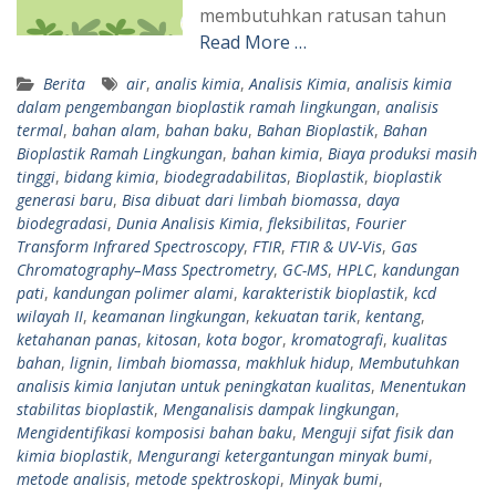
membutuhkan ratusan tahun
Read More …
Berita
air
,
analis kimia
,
Analisis Kimia
,
analisis kimia
dalam pengembangan bioplastik ramah lingkungan
,
analisis
termal
,
bahan alam
,
bahan baku
,
Bahan Bioplastik
,
Bahan
Bioplastik Ramah Lingkungan
,
bahan kimia
,
Biaya produksi masih
tinggi
,
bidang kimia
,
biodegradabilitas
,
Bioplastik
,
bioplastik
generasi baru
,
Bisa dibuat dari limbah biomassa
,
daya
biodegradasi
,
Dunia Analisis Kimia
,
fleksibilitas
,
Fourier
Transform Infrared Spectroscopy
,
FTIR
,
FTIR & UV-Vis
,
Gas
Chromatography–Mass Spectrometry
,
GC-MS
,
HPLC
,
kandungan
pati
,
kandungan polimer alami
,
karakteristik bioplastik
,
kcd
wilayah II
,
keamanan lingkungan
,
kekuatan tarik
,
kentang
,
ketahanan panas
,
kitosan
,
kota bogor
,
kromatografi
,
kualitas
bahan
,
lignin
,
limbah biomassa
,
makhluk hidup
,
Membutuhkan
analisis kimia lanjutan untuk peningkatan kualitas
,
Menentukan
stabilitas bioplastik
,
Menganalisis dampak lingkungan
,
Mengidentifikasi komposisi bahan baku
,
Menguji sifat fisik dan
kimia bioplastik
,
Mengurangi ketergantungan minyak bumi
,
metode analisis
,
metode spektroskopi
,
Minyak bumi
,