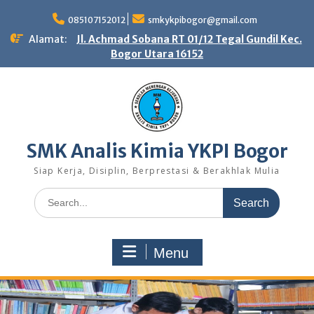
Skip
to
085107152012
smkykpibogor@gmail.com
content
Alamat:
Jl. Achmad Sobana RT 01/12 Tegal Gundil Kec.
Bogor Utara 16152
SMK Analis Kimia YKPI Bogor
Siap Kerja, Disiplin, Berprestasi & Berakhlak Mulia
Search
for:
Menu