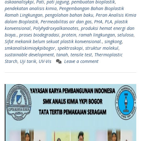
oskaanalisykpi
,
Pati
,
pati jagung
,
pembuatan bioplastik
,
pendekatan analisis kimia
,
Pengembangan Bahan Bioplastik
Ramah Lingkungan
,
pengolahan bahan baku
,
Peran Analisis Kimia
dalam Bioplastik
,
Permeabilitas air dan gas
,
PHA
,
PLA
,
plastik
konvensional
,
Polyhydroxyalkanoates
,
produksi hemat energi dan
biaya.
,
proses biodegradasi
,
protein
,
ramah lingkungan
,
selulosa
,
Sifat mekanik belum sekuat plastik konvensional.
,
singkong
,
smkanaliskimiaykpibogor
,
spektroskopi
,
struktur molekul
,
sustainable development
,
tanah
,
tensile test
,
Thermoplastic
Starch
,
Uji tarik
,
UV-Vis
Leave a comment