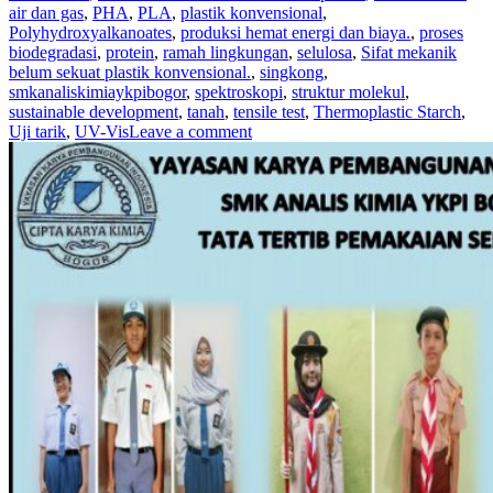
air dan gas
,
PHA
,
PLA
,
plastik konvensional
,
Polyhydroxyalkanoates
,
produksi hemat energi dan biaya.
,
proses
biodegradasi
,
protein
,
ramah lingkungan
,
selulosa
,
Sifat mekanik
belum sekuat plastik konvensional.
,
singkong
,
smkanaliskimiaykpibogor
,
spektroskopi
,
struktur molekul
,
sustainable development
,
tanah
,
tensile test
,
Thermoplastic Starch
,
Uji tarik
,
UV-Vis
Leave a comment