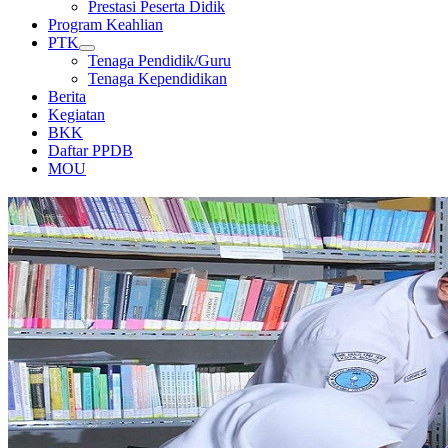
Prestasi Peserta Didik
Program Keahlian
PTK
Tenaga Pendidik/Guru
Tenaga Kependidikan
Berita
Kegiatan
BKK
Daftar PPDB
MOU
PERPUSTAKAAN