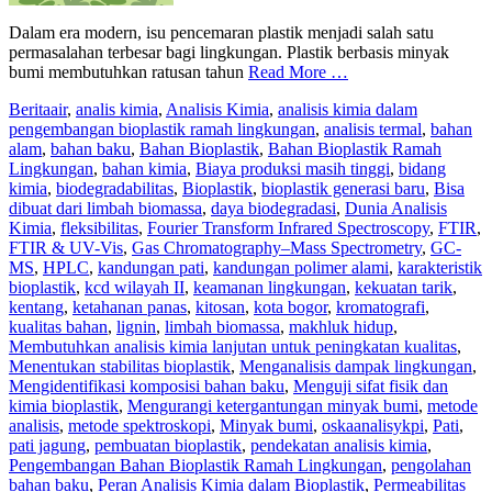
Dalam era modern, isu pencemaran plastik menjadi salah satu
permasalahan terbesar bagi lingkungan. Plastik berbasis minyak
bumi membutuhkan ratusan tahun
Read More …
Berita
air
,
analis kimia
,
Analisis Kimia
,
analisis kimia dalam
pengembangan bioplastik ramah lingkungan
,
analisis termal
,
bahan
alam
,
bahan baku
,
Bahan Bioplastik
,
Bahan Bioplastik Ramah
Lingkungan
,
bahan kimia
,
Biaya produksi masih tinggi
,
bidang
kimia
,
biodegradabilitas
,
Bioplastik
,
bioplastik generasi baru
,
Bisa
dibuat dari limbah biomassa
,
daya biodegradasi
,
Dunia Analisis
Kimia
,
fleksibilitas
,
Fourier Transform Infrared Spectroscopy
,
FTIR
,
FTIR & UV-Vis
,
Gas Chromatography–Mass Spectrometry
,
GC-
MS
,
HPLC
,
kandungan pati
,
kandungan polimer alami
,
karakteristik
bioplastik
,
kcd wilayah II
,
keamanan lingkungan
,
kekuatan tarik
,
kentang
,
ketahanan panas
,
kitosan
,
kota bogor
,
kromatografi
,
kualitas bahan
,
lignin
,
limbah biomassa
,
makhluk hidup
,
Membutuhkan analisis kimia lanjutan untuk peningkatan kualitas
,
Menentukan stabilitas bioplastik
,
Menganalisis dampak lingkungan
,
Mengidentifikasi komposisi bahan baku
,
Menguji sifat fisik dan
kimia bioplastik
,
Mengurangi ketergantungan minyak bumi
,
metode
analisis
,
metode spektroskopi
,
Minyak bumi
,
oskaanalisykpi
,
Pati
,
pati jagung
,
pembuatan bioplastik
,
pendekatan analisis kimia
,
Pengembangan Bahan Bioplastik Ramah Lingkungan
,
pengolahan
bahan baku
,
Peran Analisis Kimia dalam Bioplastik
,
Permeabilitas