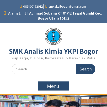
Skip
085107152012
smkykpibogor@gmail.com
to
content
Alamat:
Jl. Achmad Sobana RT 01/12 Tegal Gundil Kec.
Bogor Utara 16152
SMK Analis Kimia YKPI Bogor
Siap Kerja, Disiplin, Berprestasi & Berakhlak Mulia
Search
for:
Menu