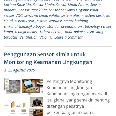
Karbon Dioksida
,
Sensor kimia
,
Sensor Kimia Pintar
,
Sensor
modern
,
Sensor Partikulat
,
Sensor Senyawa Organik Volatil
,
sensor VOC
,
senyawa kimia volatil
,
sistem alarm
,
sistem berbasis
cloud
,
sistem HVAC
,
sistem ventilasi
,
smart building
,
smkanaliskimiaykpibogor
,
standar keselamatan.
,
teknologi sensor
kimia
,
tenaga medis.
,
Udara bersih
,
Umur pakai sensor yang
terbatas
,
Ventilation
,
VOC
Leave a comment
Penggunaan Sensor Kimia untuk
Monitoring Keamanan Lingkungan
22 Agustus 2025
Pentingnya Monitoring
Keamanan Lingkungan
Keamanan lingkungan menjadi
isu global yang semakin penting
di tengah pesatnya
perkembangan industri,