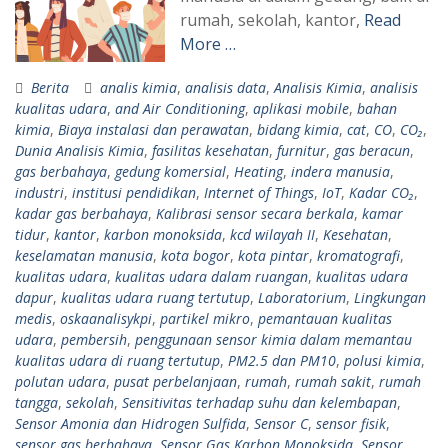
rumah, sekolah, kantor,
Read
More …
Berita
analis kimia
,
analisis data
,
Analisis Kimia
,
analisis
kualitas udara
,
and Air Conditioning
,
aplikasi mobile
,
bahan
kimia
,
Biaya instalasi dan perawatan
,
bidang kimia
,
cat
,
CO
,
CO₂
,
Dunia Analisis Kimia
,
fasilitas kesehatan
,
furnitur
,
gas beracun
,
gas berbahaya
,
gedung komersial
,
Heating
,
indera manusia
,
industri
,
institusi pendidikan
,
Internet of Things
,
IoT
,
Kadar CO₂
,
kadar gas berbahaya
,
Kalibrasi sensor secara berkala
,
kamar
tidur
,
kantor
,
karbon monoksida
,
kcd wilayah II
,
Kesehatan
,
keselamatan manusia
,
kota bogor
,
kota pintar
,
kromatografi
,
kualitas udara
,
kualitas udara dalam ruangan
,
kualitas udara
dapur
,
kualitas udara ruang tertutup
,
Laboratorium
,
Lingkungan
medis
,
oskaanalisykpi
,
partikel mikro
,
pemantauan kualitas
udara
,
pembersih
,
penggunaan sensor kimia dalam memantau
kualitas udara di ruang tertutup
,
PM2.5 dan PM10
,
polusi kimia
,
polutan udara
,
pusat perbelanjaan
,
rumah
,
rumah sakit
,
rumah
tangga
,
sekolah
,
Sensitivitas terhadap suhu dan kelembapan
,
Sensor Amonia dan Hidrogen Sulfida
,
Sensor C
,
sensor fisik
,
sensor gas berbahaya
,
Sensor Gas Karbon Monoksida
,
Sensor