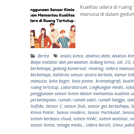
Kualitas udara di ruang
manusia di dalam gedung
Berita
analis kimia
,
analisis data
,
Analisis Ki
Biaya instalasi dan perawatan
,
bidang kimia
,
cat
,
CO
,
berbahaya
,
gedung komersial
,
Heating
,
indera manusi
berbahaya
,
Kalibrasi sensor secara berkala
,
kamar tid
manusia
,
kota bogor
,
kota pintar
,
kromatografi
,
kuali
ruang tertutup
,
Laboratorium
,
Lingkungan medis
,
oska
penggunaan sensor kimia dalam memantau kualitas ud
perbelanjaan
,
rumah
,
rumah sakit
,
rumah tangga
,
sek
Sulfida
,
Sensor C
,
sensor fisik
,
sensor gas berbahaya
,
S
Kimia Pintar
,
Sensor modern
,
Sensor Partikulat
,
Senso
sistem berbasis cloud
,
sistem HVAC
,
sistem ventilasi
,
s
sensor kimia
,
tenaga medis.
,
Udara bersih
,
Umur pakai