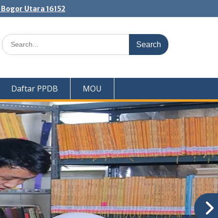
. Bogor Utara 16152
Search
for:
Daftar PPDB
MOU