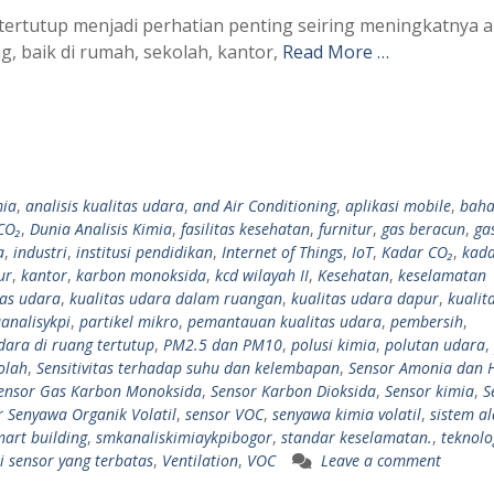
 tertutup menjadi perhatian penting seiring meningkatnya ak
, baik di rumah, sekolah, kantor,
Read More …
mia
,
analisis kualitas udara
,
and Air Conditioning
,
aplikasi mobile
,
baha
CO₂
,
Dunia Analisis Kimia
,
fasilitas kesehatan
,
furnitur
,
gas beracun
,
ga
a
,
industri
,
institusi pendidikan
,
Internet of Things
,
IoT
,
Kadar CO₂
,
kada
ur
,
kantor
,
karbon monoksida
,
kcd wilayah II
,
Kesehatan
,
keselamatan
tas udara
,
kualitas udara dalam ruangan
,
kualitas udara dapur
,
kualit
analisykpi
,
partikel mikro
,
pemantauan kualitas udara
,
pembersih
,
ara di ruang tertutup
,
PM2.5 dan PM10
,
polusi kimia
,
polutan udara
,
olah
,
Sensitivitas terhadap suhu dan kelembapan
,
Sensor Amonia dan 
ensor Gas Karbon Monoksida
,
Sensor Karbon Dioksida
,
Sensor kimia
,
S
r Senyawa Organik Volatil
,
sensor VOC
,
senyawa kimia volatil
,
sistem a
mart building
,
smkanaliskimiaykpibogor
,
standar keselamatan.
,
teknolo
 sensor yang terbatas
,
Ventilation
,
VOC
Leave a comment