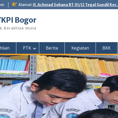
om
Alamat:
Jl. Achmad Sobana RT 01/12 Tegal Gundil Kec
YKPI Bogor
 & Berakhlak Mulia
hlian
PTK
Berita
Kegiatan
BKK