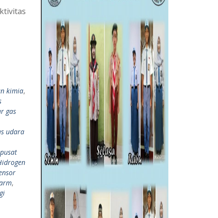
tivitas
n kimia
,
s
r gas
as udara
pusat
Hidrogen
ensor
larm
,
gi