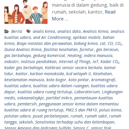
manusia di dalam gedung, baik di
rumah, sekolah, kantor,
Read
More …
Berita
analis kimia
,
analisis data
,
Analisis Kimia
,
analisis
kualitas udara
,
and Air Conditioning
,
aplikasi mobile
,
bahan
kimia
,
Biaya instalasi dan perawatan
,
bidang kimia
,
cat
,
CO
,
CO₂
,
Dunia Analisis Kimia
,
fasilitas kesehatan
,
furnitur
,
gas beracun
,
gas berbahaya
,
gedung komersial
,
Heating
,
indera manusia
,
industri
,
institusi pendidikan
,
Internet of Things
,
IoT
,
Kadar CO₂
,
kadar gas berbahaya
,
Kalibrasi sensor secara berkala
,
kamar
tidur
,
kantor
,
karbon monoksida
,
kcd wilayah II
,
Kesehatan
,
keselamatan manusia
,
kota bogor
,
kota pintar
,
kromatografi
,
kualitas udara
,
kualitas udara dalam ruangan
,
kualitas udara
dapur
,
kualitas udara ruang tertutup
,
Laboratorium
,
Lingkungan
medis
,
oskaanalisykpi
,
partikel mikro
,
pemantauan kualitas
udara
,
pembersih
,
penggunaan sensor kimia dalam memantau
kualitas udara di ruang tertutup
,
PM2.5 dan PM10
,
polusi kimia
,
polutan udara
,
pusat perbelanjaan
,
rumah
,
rumah sakit
,
rumah
tangga
,
sekolah
,
Sensitivitas terhadap suhu dan kelembapan
,
Sensor Amonia dan Hidrogen Sulfida
,
Sensor C
,
sensor fisik
,