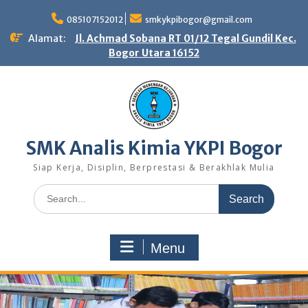
Skip
to
085107152012
smkykpibogor@gmail.com
content
Alamat:
Jl. Achmad Sobana RT 01/12 Tegal Gundil Kec.
Bogor Utara 16152
SMK Analis Kimia YKPI Bogor
Siap Kerja, Disiplin, Berprestasi & Berakhlak Mulia
Search
for:
Menu