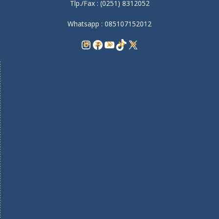
Tlp./Fax : (0251) 8312052
Whatsapp : 085107152012
Instagram
Facebook
YouTube
TikTok
X