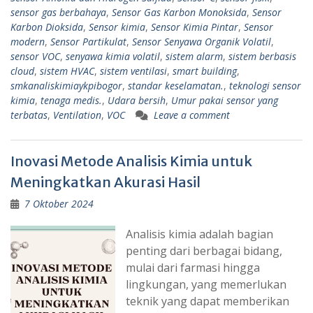
sensor gas berbahaya
,
Sensor Gas Karbon Monoksida
,
Sensor
Karbon Dioksida
,
Sensor kimia
,
Sensor Kimia Pintar
,
Sensor
modern
,
Sensor Partikulat
,
Sensor Senyawa Organik Volatil
,
sensor VOC
,
senyawa kimia volatil
,
sistem alarm
,
sistem berbasis
cloud
,
sistem HVAC
,
sistem ventilasi
,
smart building
,
smkanaliskimiaykpibogor
,
standar keselamatan.
,
teknologi sensor
kimia
,
tenaga medis.
,
Udara bersih
,
Umur pakai sensor yang
terbatas
,
Ventilation
,
VOC
Leave a comment
Inovasi Metode Analisis Kimia untuk
Meningkatkan Akurasi Hasil
7 Oktober 2024
Analisis kimia adalah bagian
penting dari berbagai bidang,
mulai dari farmasi hingga
lingkungan, yang memerlukan
teknik yang dapat memberikan