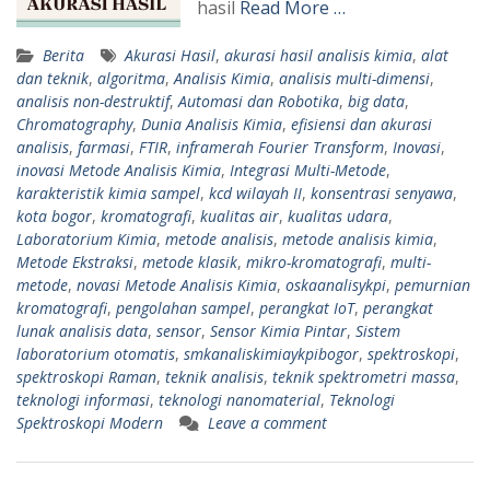
hasil
Read More …
Berita
Akurasi Hasil
,
akurasi hasil analisis kimia
,
alat
dan teknik
,
algoritma
,
Analisis Kimia
,
analisis multi-dimensi
,
analisis non-destruktif
,
Automasi dan Robotika
,
big data
,
Chromatography
,
Dunia Analisis Kimia
,
efisiensi dan akurasi
analisis
,
farmasi
,
FTIR
,
inframerah Fourier Transform
,
Inovasi
,
inovasi Metode Analisis Kimia
,
Integrasi Multi-Metode
,
karakteristik kimia sampel
,
kcd wilayah II
,
konsentrasi senyawa
,
kota bogor
,
kromatografi
,
kualitas air
,
kualitas udara
,
Laboratorium Kimia
,
metode analisis
,
metode analisis kimia
,
Metode Ekstraksi
,
metode klasik
,
mikro-kromatografi
,
multi-
metode
,
novasi Metode Analisis Kimia
,
oskaanalisykpi
,
pemurnian
kromatografi
,
pengolahan sampel
,
perangkat IoT
,
perangkat
lunak analisis data
,
sensor
,
Sensor Kimia Pintar
,
Sistem
laboratorium otomatis
,
smkanaliskimiaykpibogor
,
spektroskopi
,
spektroskopi Raman
,
teknik analisis
,
teknik spektrometri massa
,
teknologi informasi
,
teknologi nanomaterial
,
Teknologi
Spektroskopi Modern
Leave a comment