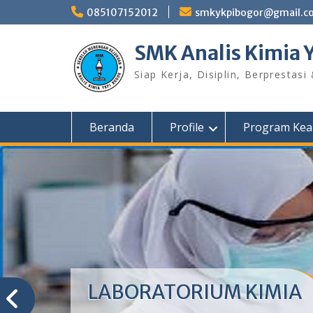
Skip
085107152012
smkykpibogor@gmail.c
to
content
SMK Analis Kimia 
Siap Kerja, Disiplin, Berprestasi
Beranda
Profile
Program Kea
LABORATORIUM KIMIA