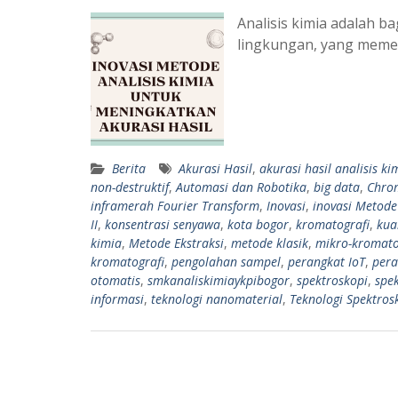
Analisis kimia adalah b
lingkungan, yang meme
Berita
Akurasi Hasil
,
akurasi hasil analisis ki
non-destruktif
,
Automasi dan Robotika
,
big data
,
Chro
inframerah Fourier Transform
,
Inovasi
,
inovasi Metode
II
,
konsentrasi senyawa
,
kota bogor
,
kromatografi
,
kual
kimia
,
Metode Ekstraksi
,
metode klasik
,
mikro-kromato
kromatografi
,
pengolahan sampel
,
perangkat IoT
,
pera
otomatis
,
smkanaliskimiaykpibogor
,
spektroskopi
,
spe
informasi
,
teknologi nanomaterial
,
Teknologi Spektro