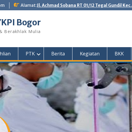
om
Alamat:
Jl. Achmad Sobana RT 01/12 Tegal Gundil Kec
YKPI Bogor
 & Berakhlak Mulia
hlian
PTK
Berita
Kegiatan
BKK