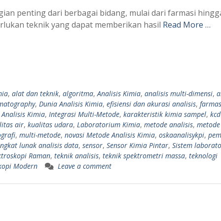
agian penting dari berbagai bidang, mulai dari farmasi hingg
rlukan teknik yang dapat memberikan hasil
Read More …
mia
,
alat dan teknik
,
algoritma
,
Analisis Kimia
,
analisis multi-dimensi
,
a
matography
,
Dunia Analisis Kimia
,
efisiensi dan akurasi analisis
,
farmas
 Analisis Kimia
,
Integrasi Multi-Metode
,
karakteristik kimia sampel
,
kcd
itas air
,
kualitas udara
,
Laboratorium Kimia
,
metode analisis
,
metode 
grafi
,
multi-metode
,
novasi Metode Analisis Kimia
,
oskaanalisykpi
,
pem
ngkat lunak analisis data
,
sensor
,
Sensor Kimia Pintar
,
Sistem laborat
ktroskopi Raman
,
teknik analisis
,
teknik spektrometri massa
,
teknologi
skopi Modern
Leave a comment