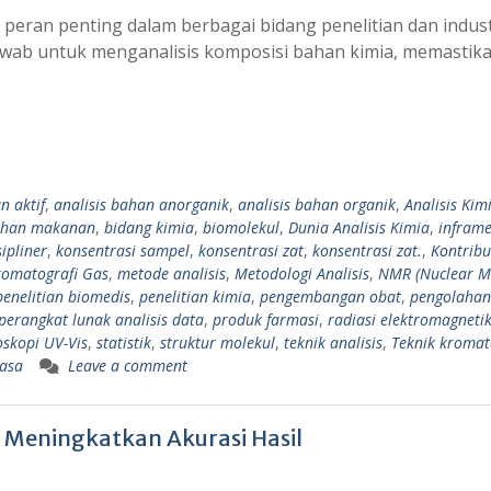
peran penting dalam berbagai bidang penelitian dan indust
wab untuk menganalisis komposisi bahan kimia, memastik
n aktif
,
analisis bahan anorganik
,
analisis bahan organik
,
Analisis Kim
han makanan
,
bidang kimia
,
biomolekul
,
Dunia Analisis Kimia
,
inframe
ipliner
,
konsentrasi sampel
,
konsentrasi zat
,
konsentrasi zat.
,
Kontribu
romatografi Gas
,
metode analisis
,
Metodologi Analisis
,
NMR (Nuclear M
penelitian biomedis
,
penelitian kimia
,
pengembangan obat
,
pengolahan
perangkat lunak analisis data
,
produk farmasi
,
radiasi elektromagneti
oskopi UV-Vis
,
statistik
,
struktur molekul
,
teknik analisis
,
Teknik kromat
basa
Leave a comment
k Meningkatkan Akurasi Hasil