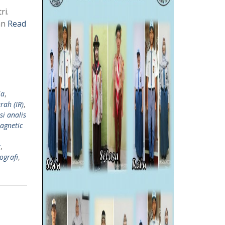
ri.
an
Read
ia
,
rah (IR)
,
si analis
agnetic
k
,
ografi
,