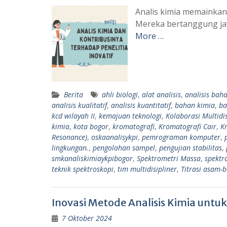
Analis kimia memainkan 
Mereka bertanggung ja
More …
Berita
ahli biologi
,
alat analisis
,
analisis baha
analisis kualitatif
,
analisis kuantitatif
,
bahan kimia
,
ba
kcd wilayah II
,
kemajuan teknologi
,
Kolaborasi Multidis
kimia
,
kota bogor
,
kromatografi
,
Kromatografi Cair
,
K
Resonance)
,
oskaanalisykpi
,
pemrograman komputer
,
lingkungan.
,
pengolahan sampel
,
pengujian stabilitas
,
smkanaliskimiaykpibogor
,
Spektrometri Massa
,
spektr
teknik spektroskopi
,
tim multidisipliner
,
Titrasi asam-
Inovasi Metode Analisis Kimia untu
7 Oktober 2024