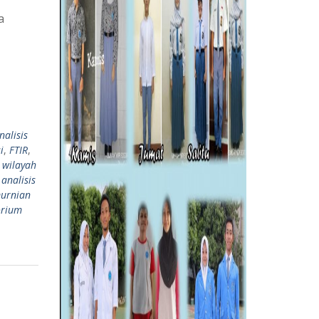
a
nalisis
i
,
FTIR
,
 wilayah
analisis
urnian
orium