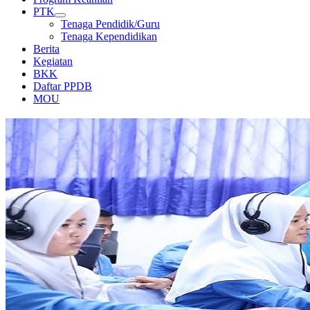
PTK
Tenaga Pendidik/Guru
Tenaga Kependidikan
Berita
Kegiatan
BKK
Daftar PPDB
MOU
LABORATORIUM KOMPUTER