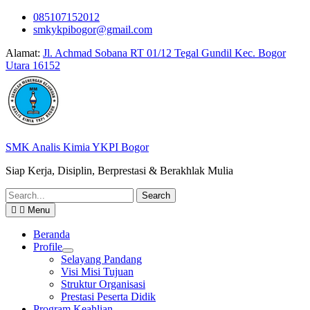
Skip
085107152012
to
smkykpibogor@gmail.com
content
Alamat:
Jl. Achmad Sobana RT 01/12 Tegal Gundil Kec. Bogor
Utara 16152
SMK Analis Kimia YKPI Bogor
Siap Kerja, Disiplin, Berprestasi & Berakhlak Mulia
Search
for:
Menu
Beranda
Profile
Selayang Pandang
Visi Misi Tujuan
Struktur Organisasi
Prestasi Peserta Didik
Program Keahlian