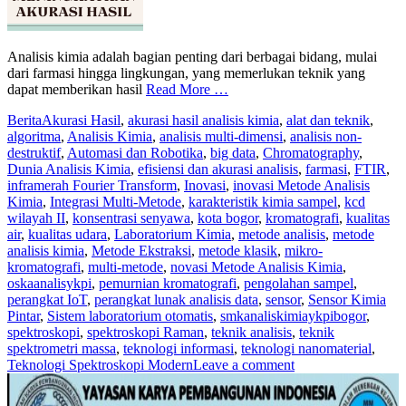
Analisis kimia adalah bagian penting dari berbagai bidang, mulai
dari farmasi hingga lingkungan, yang memerlukan teknik yang
dapat memberikan hasil
Read More …
Berita
Akurasi Hasil
,
akurasi hasil analisis kimia
,
alat dan teknik
,
algoritma
,
Analisis Kimia
,
analisis multi-dimensi
,
analisis non-
destruktif
,
Automasi dan Robotika
,
big data
,
Chromatography
,
Dunia Analisis Kimia
,
efisiensi dan akurasi analisis
,
farmasi
,
FTIR
,
inframerah Fourier Transform
,
Inovasi
,
inovasi Metode Analisis
Kimia
,
Integrasi Multi-Metode
,
karakteristik kimia sampel
,
kcd
wilayah II
,
konsentrasi senyawa
,
kota bogor
,
kromatografi
,
kualitas
air
,
kualitas udara
,
Laboratorium Kimia
,
metode analisis
,
metode
analisis kimia
,
Metode Ekstraksi
,
metode klasik
,
mikro-
kromatografi
,
multi-metode
,
novasi Metode Analisis Kimia
,
oskaanalisykpi
,
pemurnian kromatografi
,
pengolahan sampel
,
perangkat IoT
,
perangkat lunak analisis data
,
sensor
,
Sensor Kimia
Pintar
,
Sistem laboratorium otomatis
,
smkanaliskimiaykpibogor
,
spektroskopi
,
spektroskopi Raman
,
teknik analisis
,
teknik
spektrometri massa
,
teknologi informasi
,
teknologi nanomaterial
,
Teknologi Spektroskopi Modern
Leave a comment