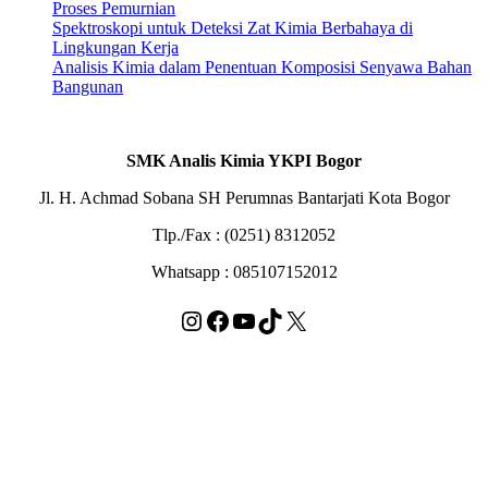
Proses Pemurnian
Spektroskopi untuk Deteksi Zat Kimia Berbahaya di
Lingkungan Kerja
Analisis Kimia dalam Penentuan Komposisi Senyawa Bahan
Bangunan
SMK Analis Kimia YKPI Bogor
Jl. H. Achmad Sobana SH Perumnas Bantarjati Kota Bogor
Tlp./Fax : (0251) 8312052
Whatsapp : 085107152012
Instagram
Facebook
YouTube
TikTok
X