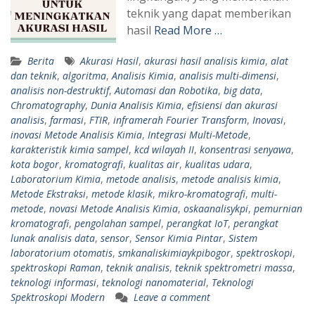
teknik yang dapat memberikan
hasil
Read More …
Berita
Akurasi Hasil
,
akurasi hasil analisis kimia
,
alat
dan teknik
,
algoritma
,
Analisis Kimia
,
analisis multi-dimensi
,
analisis non-destruktif
,
Automasi dan Robotika
,
big data
,
Chromatography
,
Dunia Analisis Kimia
,
efisiensi dan akurasi
analisis
,
farmasi
,
FTIR
,
inframerah Fourier Transform
,
Inovasi
,
inovasi Metode Analisis Kimia
,
Integrasi Multi-Metode
,
karakteristik kimia sampel
,
kcd wilayah II
,
konsentrasi senyawa
,
kota bogor
,
kromatografi
,
kualitas air
,
kualitas udara
,
Laboratorium Kimia
,
metode analisis
,
metode analisis kimia
,
Metode Ekstraksi
,
metode klasik
,
mikro-kromatografi
,
multi-
metode
,
novasi Metode Analisis Kimia
,
oskaanalisykpi
,
pemurnian
kromatografi
,
pengolahan sampel
,
perangkat IoT
,
perangkat
lunak analisis data
,
sensor
,
Sensor Kimia Pintar
,
Sistem
laboratorium otomatis
,
smkanaliskimiaykpibogor
,
spektroskopi
,
spektroskopi Raman
,
teknik analisis
,
teknik spektrometri massa
,
teknologi informasi
,
teknologi nanomaterial
,
Teknologi
Spektroskopi Modern
Leave a comment