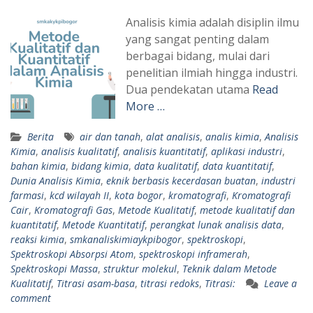
Analisis kimia adalah disiplin ilmu
yang sangat penting dalam
berbagai bidang, mulai dari
penelitian ilmiah hingga industri.
Dua pendekatan utama
Read
More …
Berita
air dan tanah
,
alat analisis
,
analis kimia
,
Analisis
Kimia
,
analisis kualitatif
,
analisis kuantitatif
,
aplikasi industri
,
bahan kimia
,
bidang kimia
,
data kualitatif
,
data kuantitatif
,
Dunia Analisis Kimia
,
eknik berbasis kecerdasan buatan
,
industri
farmasi
,
kcd wilayah II
,
kota bogor
,
kromatografi
,
Kromatografi
Cair
,
Kromatografi Gas
,
Metode Kualitatif
,
metode kualitatif dan
kuantitatif
,
Metode Kuantitatif
,
perangkat lunak analisis data
,
reaksi kimia
,
smkanaliskimiaykpibogor
,
spektroskopi
,
Spektroskopi Absorpsi Atom
,
spektroskopi inframerah
,
Spektroskopi Massa
,
struktur molekul
,
Teknik dalam Metode
Kualitatif
,
Titrasi asam-basa
,
titrasi redoks
,
Titrasi:
Leave a
comment