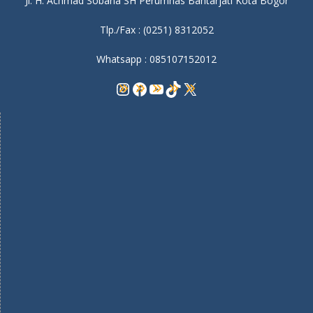
Jl. H. Achmad Sobana SH Perumnas Bantarjati Kota Bogor
Tlp./Fax : (0251) 8312052
Whatsapp : 085107152012
Instagram
Facebook
YouTube
TikTok
X