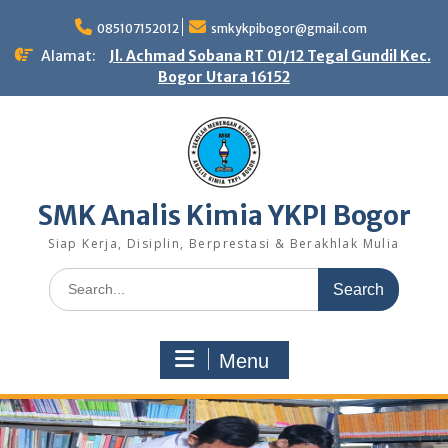
Skip
to
085107152012
smkykpibogor@gmail.com
content
Alamat:
Jl. Achmad Sobana RT 01/12 Tegal Gundil Kec.
Bogor Utara 16152
SMK Analis Kimia YKPI Bogor
Siap Kerja, Disiplin, Berprestasi & Berakhlak Mulia
Search
for:
Menu