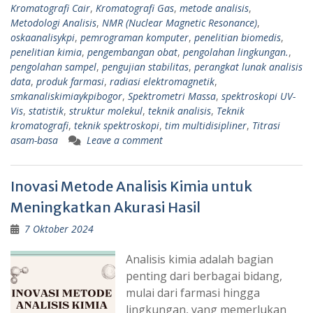
Kromatografi Cair
,
Kromatografi Gas
,
metode analisis
,
Metodologi Analisis
,
NMR (Nuclear Magnetic Resonance)
,
oskaanalisykpi
,
pemrograman komputer
,
penelitian biomedis
,
penelitian kimia
,
pengembangan obat
,
pengolahan lingkungan.
,
pengolahan sampel
,
pengujian stabilitas
,
perangkat lunak analisis
data
,
produk farmasi
,
radiasi elektromagnetik
,
smkanaliskimiaykpibogor
,
Spektrometri Massa
,
spektroskopi UV-
Vis
,
statistik
,
struktur molekul
,
teknik analisis
,
Teknik
kromatografi
,
teknik spektroskopi
,
tim multidisipliner
,
Titrasi
asam-basa
Leave a comment
Inovasi Metode Analisis Kimia untuk
Meningkatkan Akurasi Hasil
7 Oktober 2024
Analisis kimia adalah bagian
penting dari berbagai bidang,
mulai dari farmasi hingga
lingkungan, yang memerlukan