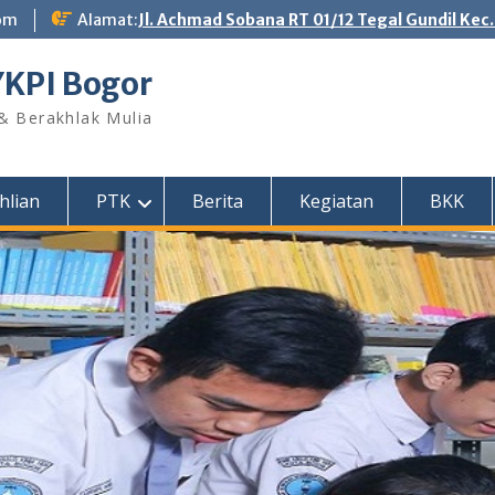
om
Alamat:
Jl. Achmad Sobana RT 01/12 Tegal Gundil Kec
YKPI Bogor
 & Berakhlak Mulia
hlian
PTK
Berita
Kegiatan
BKK