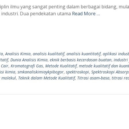
siplin ilmu yang sangat penting dalam berbagai bidang, mula
a industri. Dua pendekatan utama
Read More …
ia
,
Analisis Kimia
,
analisis kualitatif
,
analisis kuantitatif
,
aplikasi indust
tatif
,
Dunia Analisis Kimia
,
eknik berbasis kecerdasan buatan
,
industri
 Cair
,
Kromatografi Gas
,
Metode Kualitatif
,
metode kualitatif dan kuant
ksi kimia
,
smkanaliskimiaykpibogor
,
spektroskopi
,
Spektroskopi Absorp
r molekul
,
Teknik dalam Metode Kualitatif
,
Titrasi asam-basa
,
titrasi re