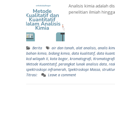
Analisis kimia adalah di
penelitian ilmiah hingg
Berita
air dan tanah
,
alat analisis
,
analis kim
bahan kimia
,
bidang kimia
,
data kualitatif
,
data kuanti
kcd wilayah II
,
kota bogor
,
kromatografi
,
Kromatografi
Metode Kuantitatif
,
perangkat lunak analisis data
,
rea
spektroskopi inframerah
,
Spektroskopi Massa
,
struktu
Titrasi:
Leave a comment