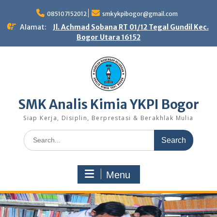
Skip
to
085107152012
smkykpibogor@gmail.com
content
Alamat:
Jl. Achmad Sobana RT 01/12 Tegal Gundil Kec.
Bogor Utara 16152
SMK Analis Kimia YKPI Bogor
Siap Kerja, Disiplin, Berprestasi & Berakhlak Mulia
Search
for:
Menu