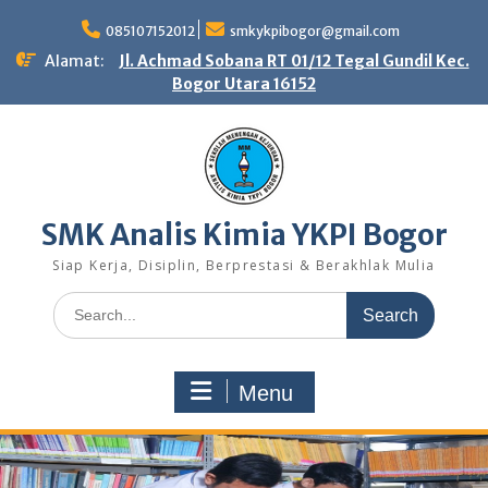
Skip
to
085107152012
smkykpibogor@gmail.com
content
Alamat:
Jl. Achmad Sobana RT 01/12 Tegal Gundil Kec.
Bogor Utara 16152
SMK Analis Kimia YKPI Bogor
Siap Kerja, Disiplin, Berprestasi & Berakhlak Mulia
Search
for:
Menu