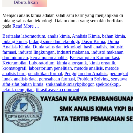
Menjadi analis kimia adalah salah satu karir yang menjanjikan di
bidang sains dan teknologi. Dalam dunia yang semakin berfokus
pada
Read More …
Berita
alat laboratorium
,
analis kimia
,
Analisis Kimia
,
bahan kimia
,
bidang kimia
,
bidang sains dan teknologi
,
Dasar Kimia
,
Dunia
Analisis Kimia
,
Dunia sains dan teknologi
,
hasil analisis
,
industri
farmasi
,
industri lingkungan
,
industri makanan
,
industri makanan
dan minuman
,
kemampuan analitis
,
Keterampilan Komunikasi
,
Keterampilan Laboratorium
,
kimia anorganik
,
kimia organik
,
kromatografi
,
laboratorium penelitian
,
metode analisis
,
metode
analisis baru
,
pendidikan formal
,
Pengujian dan Analisis
,
perangkat
lunak analisis data
,
perusahaan farmasi
,
Problem Solving
,
senyawa
,
sifat-sifat bahan kimia
,
smkanaliskimiaykpibogor
,
spektroskopi
,
teknik pengujian
,
titrasi
Leave a comment