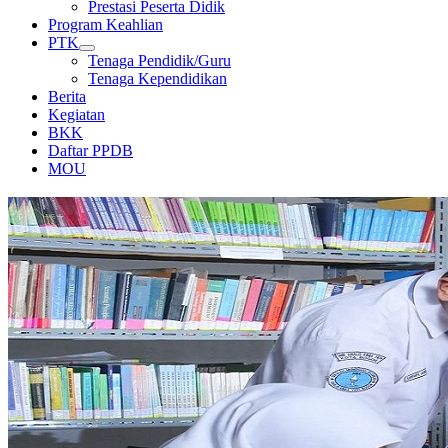
Prestasi Peserta Didik
Program Keahlian
PTK
Tenaga Pendidik/Guru
Tenaga Kependidikan
Berita
Kegiatan
BKK
Daftar PPDB
MOU
PERPUSTAKAAN