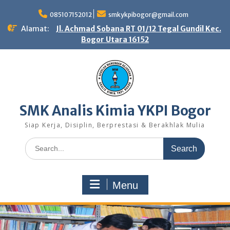
Skip
to
085107152012
smkykpibogor@gmail.com
content
Alamat:
Jl. Achmad Sobana RT 01/12 Tegal Gundil Kec.
Bogor Utara 16152
SMK Analis Kimia YKPI Bogor
Siap Kerja, Disiplin, Berprestasi & Berakhlak Mulia
Search
for:
Menu