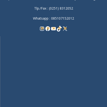
Tlp./Fax : (0251) 8312052
Whatsapp : 085107152012
Instagram
Facebook
YouTube
TikTok
X