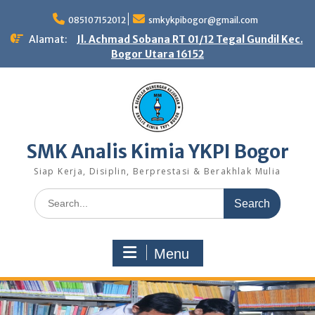
Skip
to
085107152012
smkykpibogor@gmail.com
content
Alamat:
Jl. Achmad Sobana RT 01/12 Tegal Gundil Kec.
Bogor Utara 16152
SMK Analis Kimia YKPI Bogor
Siap Kerja, Disiplin, Berprestasi & Berakhlak Mulia
Search
for:
Menu