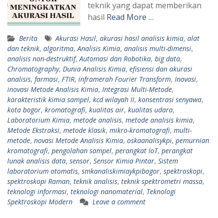
teknik yang dapat memberikan
hasil
Read More …
Berita
Akurasi Hasil
,
akurasi hasil analisis kimia
,
alat
dan teknik
,
algoritma
,
Analisis Kimia
,
analisis multi-dimensi
,
analisis non-destruktif
,
Automasi dan Robotika
,
big data
,
Chromatography
,
Dunia Analisis Kimia
,
efisiensi dan akurasi
analisis
,
farmasi
,
FTIR
,
inframerah Fourier Transform
,
Inovasi
,
inovasi Metode Analisis Kimia
,
Integrasi Multi-Metode
,
karakteristik kimia sampel
,
kcd wilayah II
,
konsentrasi senyawa
,
kota bogor
,
kromatografi
,
kualitas air
,
kualitas udara
,
Laboratorium Kimia
,
metode analisis
,
metode analisis kimia
,
Metode Ekstraksi
,
metode klasik
,
mikro-kromatografi
,
multi-
metode
,
novasi Metode Analisis Kimia
,
oskaanalisykpi
,
pemurnian
kromatografi
,
pengolahan sampel
,
perangkat IoT
,
perangkat
lunak analisis data
,
sensor
,
Sensor Kimia Pintar
,
Sistem
laboratorium otomatis
,
smkanaliskimiaykpibogor
,
spektroskopi
,
spektroskopi Raman
,
teknik analisis
,
teknik spektrometri massa
,
teknologi informasi
,
teknologi nanomaterial
,
Teknologi
Spektroskopi Modern
Leave a comment