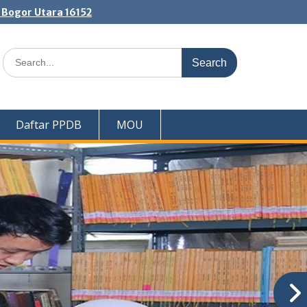
. Bogor Utara 16152
Search
for:
Daftar PPDB
MOU