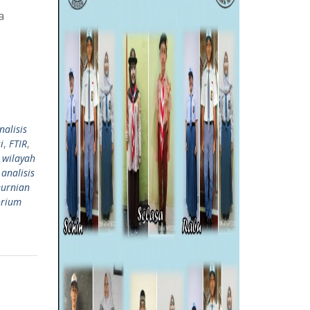
a
nalisis
i
,
FTIR
,
 wilayah
analisis
urnian
orium