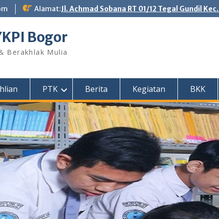
om
Alamat:
Jl. Achmad Sobana RT 01/12 Tegal Gundil Kec
YKPI Bogor
 & Berakhlak Mulia
hlian
PTK
Berita
Kegiatan
BKK