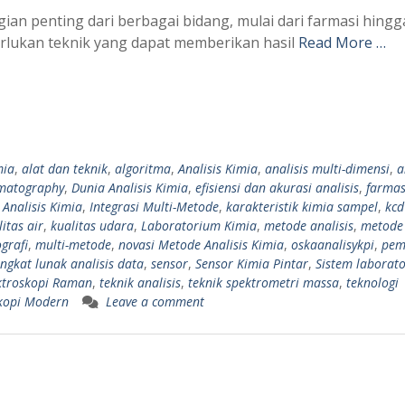
agian penting dari berbagai bidang, mulai dari farmasi hingg
rlukan teknik yang dapat memberikan hasil
Read More …
mia
,
alat dan teknik
,
algoritma
,
Analisis Kimia
,
analisis multi-dimensi
,
a
matography
,
Dunia Analisis Kimia
,
efisiensi dan akurasi analisis
,
farmas
 Analisis Kimia
,
Integrasi Multi-Metode
,
karakteristik kimia sampel
,
kcd
itas air
,
kualitas udara
,
Laboratorium Kimia
,
metode analisis
,
metode 
grafi
,
multi-metode
,
novasi Metode Analisis Kimia
,
oskaanalisykpi
,
pem
ngkat lunak analisis data
,
sensor
,
Sensor Kimia Pintar
,
Sistem laborat
ktroskopi Raman
,
teknik analisis
,
teknik spektrometri massa
,
teknologi
skopi Modern
Leave a comment