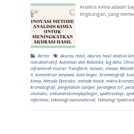
Analisis kimia adalah b
lingkungan, yang meme
Berita
Akurasi Hasil
,
akurasi hasil analisis ki
non-destruktif
,
Automasi dan Robotika
,
big data
,
Chro
inframerah Fourier Transform
,
Inovasi
,
inovasi Metode
II
,
konsentrasi senyawa
,
kota bogor
,
kromatografi
,
kual
kimia
,
Metode Ekstraksi
,
metode klasik
,
mikro-kromato
kromatografi
,
pengolahan sampel
,
perangkat IoT
,
pera
otomatis
,
smkanaliskimiaykpibogor
,
spektroskopi
,
spe
informasi
,
teknologi nanomaterial
,
Teknologi Spektro