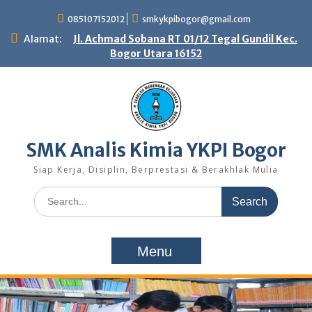
Skip
085107152012
smkykpibogor@gmail.com
to
content
Alamat:
Jl. Achmad Sobana RT 01/12 Tegal Gundil Kec.
Bogor Utara 16152
SMK Analis Kimia YKPI Bogor
Siap Kerja, Disiplin, Berprestasi & Berakhlak Mulia
Search
for:
Menu