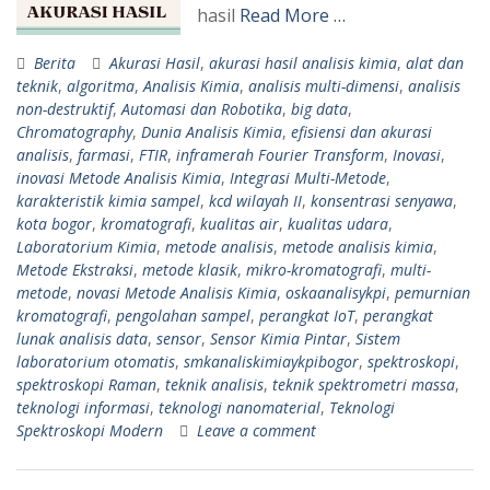
hasil
Read More …
Berita
Akurasi Hasil
,
akurasi hasil analisis kimia
,
alat dan
teknik
,
algoritma
,
Analisis Kimia
,
analisis multi-dimensi
,
analisis
non-destruktif
,
Automasi dan Robotika
,
big data
,
Chromatography
,
Dunia Analisis Kimia
,
efisiensi dan akurasi
analisis
,
farmasi
,
FTIR
,
inframerah Fourier Transform
,
Inovasi
,
inovasi Metode Analisis Kimia
,
Integrasi Multi-Metode
,
karakteristik kimia sampel
,
kcd wilayah II
,
konsentrasi senyawa
,
kota bogor
,
kromatografi
,
kualitas air
,
kualitas udara
,
Laboratorium Kimia
,
metode analisis
,
metode analisis kimia
,
Metode Ekstraksi
,
metode klasik
,
mikro-kromatografi
,
multi-
metode
,
novasi Metode Analisis Kimia
,
oskaanalisykpi
,
pemurnian
kromatografi
,
pengolahan sampel
,
perangkat IoT
,
perangkat
lunak analisis data
,
sensor
,
Sensor Kimia Pintar
,
Sistem
laboratorium otomatis
,
smkanaliskimiaykpibogor
,
spektroskopi
,
spektroskopi Raman
,
teknik analisis
,
teknik spektrometri massa
,
teknologi informasi
,
teknologi nanomaterial
,
Teknologi
Spektroskopi Modern
Leave a comment