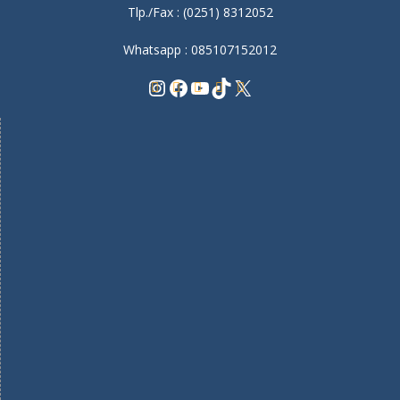
Tlp./Fax : (0251) 8312052
Whatsapp : 085107152012
Instagram
Facebook
YouTube
TikTok
X