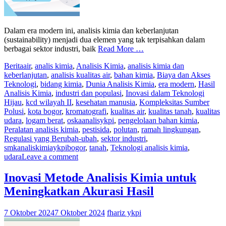
Dalam era modern ini, analisis kimia dan keberlanjutan
(sustainability) menjadi dua elemen yang tak terpisahkan dalam
berbagai sektor industri, baik
Read More …
Berita
air
,
analis kimia
,
Analisis Kimia
,
analisis kimia dan
keberlanjutan
,
analisis kualitas air
,
bahan kimia
,
Biaya dan Akses
Teknologi
,
bidang kimia
,
Dunia Analisis Kimia
,
era modern
,
Hasil
Analisis Kimia
,
industri dan populasi
,
Inovasi dalam Teknologi
Hijau
,
kcd wilayah II
,
kesehatan manusia
,
Kompleksitas Sumber
Polusi
,
kota bogor
,
kromatografi
,
kualitas air
,
kualitas tanah
,
kualitas
udara
,
logam berat
,
oskaanalisykpi
,
pengelolaan bahan kimia
,
Peralatan analisis kimia
,
pestisida
,
polutan
,
ramah lingkungan
,
Regulasi yang Berubah-ubah
,
sektor industri
,
smkanaliskimiaykpibogor
,
tanah
,
Teknologi analisis kimia
,
udara
Leave a comment
Inovasi Metode Analisis Kimia untuk
Meningkatkan Akurasi Hasil
7 Oktober 2024
7 Oktober 2024
fhariz ykpi