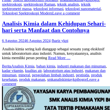
spektroskopi
,
spektroskopi Raman
,
teknik analisis
,
teknik
spektrometri massa
,
teknologi informasi
,
teknologi nanomaterial
,
Teknologi Spektroskopi Modern
Leave a comment
Analisis Kimia dalam Kehidupan Sehari-
hari serta Manfaat dan Contohnya
6 Agustus 2024
6 Agustus 2024
fhariz ykpi
Analisis kimia sering kali dianggap sebagai sesuatu yang eksklusif
untuk laboratorium atau industri. Namun, kenyataannya, analisis
kimia memiliki peran penting
Read More …
Berita
Analisis Kimia
,
bahan kimia
,
industri makanan dan minuman
,
kadar vitamin
,
kualitas air
,
laboratorium atau industri
,
makanan dan
minuman
,
mineral
,
pengolahan limbah industri
,
pestisida
,
produk
kesehatan
,
produk makanan
,
smkanaliskimiaykpibogor
Leave a
comment