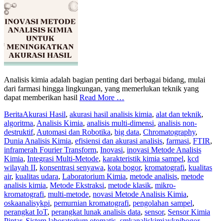
Analisis kimia adalah bagian penting dari berbagai bidang, mulai
dari farmasi hingga lingkungan, yang memerlukan teknik yang
dapat memberikan hasil
Read More …
Berita
Akurasi Hasil
,
akurasi hasil analisis kimia
,
alat dan teknik
,
algoritma
,
Analisis Kimia
,
analisis multi-dimensi
,
analisis non-
destruktif
,
Automasi dan Robotika
,
big data
,
Chromatography
,
Dunia Analisis Kimia
,
efisiensi dan akurasi analisis
,
farmasi
,
FTIR
,
inframerah Fourier Transform
,
Inovasi
,
inovasi Metode Analisis
Kimia
,
Integrasi Multi-Metode
,
karakteristik kimia sampel
,
kcd
wilayah II
,
konsentrasi senyawa
,
kota bogor
,
kromatografi
,
kualitas
air
,
kualitas udara
,
Laboratorium Kimia
,
metode analisis
,
metode
analisis kimia
,
Metode Ekstraksi
,
metode klasik
,
mikro-
kromatografi
,
multi-metode
,
novasi Metode Analisis Kimia
,
oskaanalisykpi
,
pemurnian kromatografi
,
pengolahan sampel
,
perangkat IoT
,
perangkat lunak analisis data
,
sensor
,
Sensor Kimia
Pintar
,
Sistem laboratorium otomatis
,
smkanaliskimiaykpibogor
,