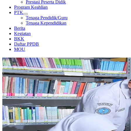
Prestasi Peserta Didik
Program Keahlian
PTK
Tenaga Pendidik/Guru
Tenaga Kependidikan
Berita
Kegiatan
BKK
Daftar PPDB
MOU
PERPUSTAKAAN