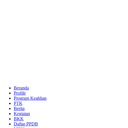
Beranda
Profile
Program Keahlian
PTK
Berita
Kegiatan
BKK
Daftar PPDB