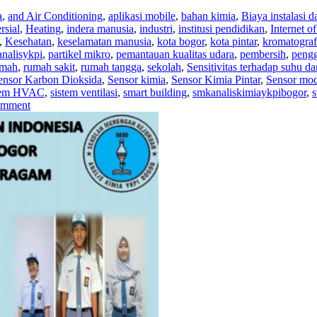
a
,
and Air Conditioning
,
aplikasi mobile
,
bahan kimia
,
Biaya instalasi 
sial
,
Heating
,
indera manusia
,
industri
,
institusi pendidikan
,
Internet o
,
Kesehatan
,
keselamatan manusia
,
kota bogor
,
kota pintar
,
kromatograf
analisykpi
,
partikel mikro
,
pemantauan kualitas udara
,
pembersih
,
pengg
umah
,
rumah sakit
,
rumah tangga
,
sekolah
,
Sensitivitas terhadap suhu 
ensor Karbon Dioksida
,
Sensor kimia
,
Sensor Kimia Pintar
,
Sensor mo
tem HVAC
,
sistem ventilasi
,
smart building
,
smkanaliskimiaykpibogor
,
s
omment