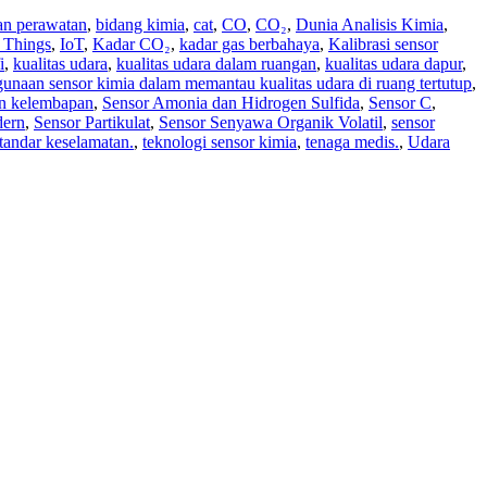
dan perawatan
,
bidang kimia
,
cat
,
CO
,
CO₂
,
Dunia Analisis Kimia
,
f Things
,
IoT
,
Kadar CO₂
,
kadar gas berbahaya
,
Kalibrasi sensor
i
,
kualitas udara
,
kualitas udara dalam ruangan
,
kualitas udara dapur
,
unaan sensor kimia dalam memantau kualitas udara di ruang tertutup
,
dan kelembapan
,
Sensor Amonia dan Hidrogen Sulfida
,
Sensor C
,
dern
,
Sensor Partikulat
,
Sensor Senyawa Organik Volatil
,
sensor
tandar keselamatan.
,
teknologi sensor kimia
,
tenaga medis.
,
Udara