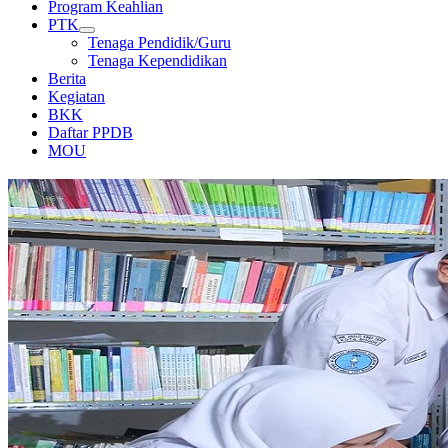
Program Keahlian
PTK
Tenaga Pendidik/Guru
Tenaga Kependidikan
Berita
Kegiatan
BKK
Daftar PPDB
MOU
PERPUSTAKAAN