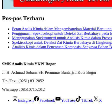
Pos-pos Terbaru
Peran Analis Kimia dalam Mengembangkan Material Baru untuk 
Penggunaan Spektroskopi untuk Deteksi Zat Berbahaya pada
Menggunakan Spektrometri untuk Analisis Kimia dalam Prose
Spektroskopi untuk Deteksi Zat Kimia Berbahaya di Lingkung
Analisis Kimia dalam Penentuan Komposisi Senyawa Bahan 
SMK Analis Kimia YKPI Bogor
Jl. H. Achmad Sobana SH Perumnas Bantarjati Kota Bogor
Tlp./Fax : (0251) 8312052
Whatsapp : 085107152012
Instagram
Facebook
YouTube
TikTok
X