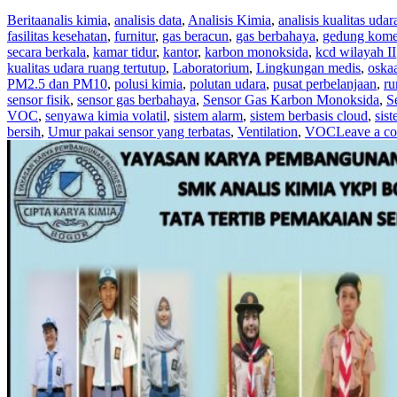
Berita
analis kimia
,
analisis data
,
Analisis Kimia
,
analisis kualitas udar
fasilitas kesehatan
,
furnitur
,
gas beracun
,
gas berbahaya
,
gedung komer
secara berkala
,
kamar tidur
,
kantor
,
karbon monoksida
,
kcd wilayah II
kualitas udara ruang tertutup
,
Laboratorium
,
Lingkungan medis
,
oska
PM2.5 dan PM10
,
polusi kimia
,
polutan udara
,
pusat perbelanjaan
,
r
sensor fisik
,
sensor gas berbahaya
,
Sensor Gas Karbon Monoksida
,
S
VOC
,
senyawa kimia volatil
,
sistem alarm
,
sistem berbasis cloud
,
sis
bersih
,
Umur pakai sensor yang terbatas
,
Ventilation
,
VOC
Leave a c