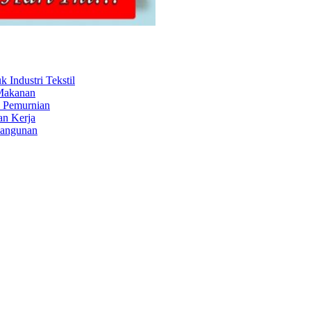
Industri Tekstil
 Makanan
s Pemurnian
an Kerja
Bangunan