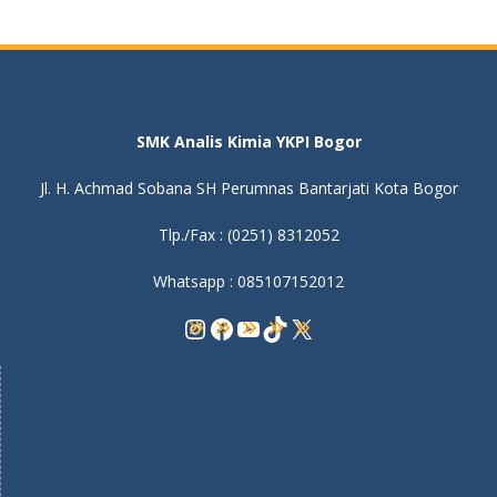
SMK Analis Kimia YKPI Bogor
Jl. H. Achmad Sobana SH Perumnas Bantarjati Kota Bogor
Tlp./Fax : (0251) 8312052
Whatsapp : 085107152012
Instagram
Facebook
YouTube
TikTok
X