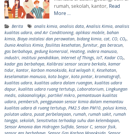
rumah, sekolah, kantor,
Read
More …
Berita
analis kimia
,
analisis data
,
Analisis Kimia
,
analisis
kualitas udara
,
and Air Conditioning
,
aplikasi mobile
,
bahan
kimia
,
Biaya instalasi dan perawatan
,
bidang kimia
,
cat
,
CO
,
CO₂
,
Dunia Analisis Kimia
,
fasilitas kesehatan
,
furnitur
,
gas beracun
,
gas berbahaya
,
gedung komersial
,
Heating
,
indera manusia
,
industri
,
institusi pendidikan
,
Internet of Things
,
IoT
,
Kadar CO₂
,
kadar gas berbahaya
,
Kalibrasi sensor secara berkala
,
kamar
tidur
,
kantor
,
karbon monoksida
,
kcd wilayah II
,
Kesehatan
,
keselamatan manusia
,
kota bogor
,
kota pintar
,
kromatografi
,
kualitas udara
,
kualitas udara dalam ruangan
,
kualitas udara
dapur
,
kualitas udara ruang tertutup
,
Laboratorium
,
Lingkungan
medis
,
oskaanalisykpi
,
partikel mikro
,
pemantauan kualitas
udara
,
pembersih
,
penggunaan sensor kimia dalam memantau
kualitas udara di ruang tertutup
,
PM2.5 dan PM10
,
polusi kimia
,
polutan udara
,
pusat perbelanjaan
,
rumah
,
rumah sakit
,
rumah
tangga
,
sekolah
,
Sensitivitas terhadap suhu dan kelembapan
,
Sensor Amonia dan Hidrogen Sulfida
,
Sensor C
,
sensor fisik
,
sensor gas berbahaya
,
Sensor Gas Karbon Monoksida
,
Sensor