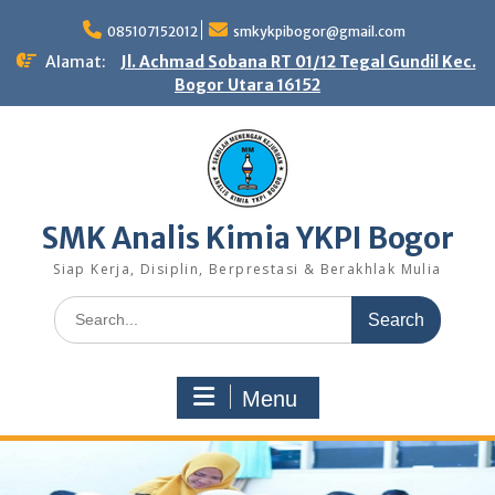
Skip
to
085107152012
smkykpibogor@gmail.com
content
Alamat:
Jl. Achmad Sobana RT 01/12 Tegal Gundil Kec.
Bogor Utara 16152
SMK Analis Kimia YKPI Bogor
Siap Kerja, Disiplin, Berprestasi & Berakhlak Mulia
Search
for:
Menu